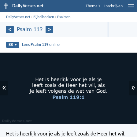
DailyVerses.net
Thema's
Inschrijven
DailyVerses.net
›
Bijbelboeken
›
Psalmen
Psalm 119
Lees
Psalm 119
online
BB
«
»
Het is heerlijk voor je als je leeft zoals de Heer het wil,