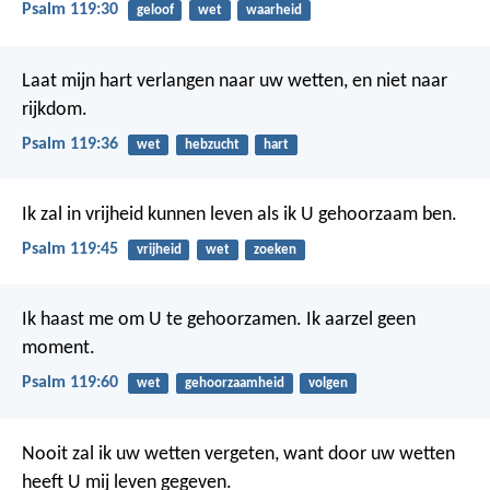
Psalm 119:30
geloof
wet
waarheid
Laat mijn hart verlangen naar uw wetten,
en niet naar
rijkdom.
Psalm 119:36
wet
hebzucht
hart
Ik zal in vrijheid kunnen leven
als ik U gehoorzaam ben.
Psalm 119:45
vrijheid
wet
zoeken
Ik haast me om U te gehoorzamen.
Ik aarzel geen
moment.
Psalm 119:60
wet
gehoorzaamheid
volgen
Nooit zal ik uw wetten vergeten,
want door uw wetten
heeft U mij leven gegeven.