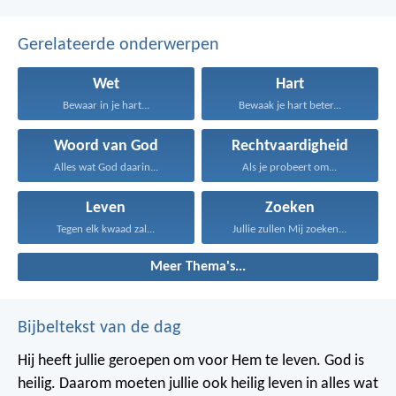
Gerelateerde onderwerpen
Wet
Hart
Bewaar in je hart...
Bewaak je hart beter...
Woord van God
Rechtvaardigheid
Alles wat God daarin...
Als je probeert om...
Leven
Zoeken
Tegen elk kwaad zal...
Jullie zullen Mij zoeken...
Meer Thema's...
Bijbeltekst van de dag
Hij heeft jullie geroepen om voor Hem te leven. God is
heilig. Daarom moeten jullie ook heilig leven in alles wat