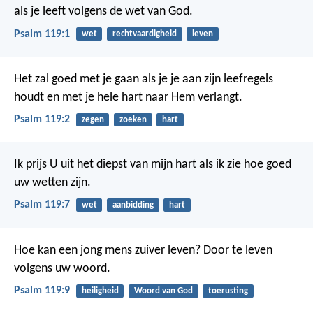
als je leeft volgens de wet van God.
Psalm 119:1
wet
rechtvaardigheid
leven
Het zal goed met je gaan als je je aan zijn leefregels
houdt
en met je hele hart naar Hem verlangt.
Psalm 119:2
zegen
zoeken
hart
Ik prijs U uit het diepst van mijn hart
als ik zie hoe goed
uw wetten zijn.
Psalm 119:7
wet
aanbidding
hart
Hoe kan een jong mens zuiver leven?
Door te leven
volgens uw woord.
Psalm 119:9
heiligheid
Woord van God
toerusting