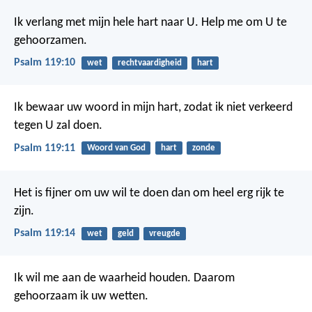
Ik verlang met mijn hele hart naar U.
Help me om U te
gehoorzamen.
Psalm 119:10
wet
rechtvaardigheid
hart
Ik bewaar uw woord in mijn hart,
zodat ik niet verkeerd
tegen U zal doen.
Psalm 119:11
Woord van God
hart
zonde
Het is fijner om uw wil te doen
dan om heel erg rijk te
zijn.
Psalm 119:14
wet
geld
vreugde
Ik wil me aan de waarheid houden.
Daarom
gehoorzaam ik uw wetten.