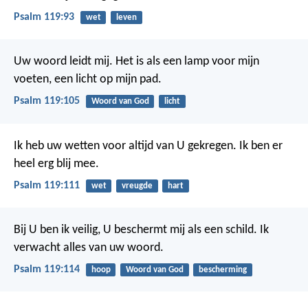
Psalm 119:93
wet
leven
Uw woord leidt mij.
Het is als een lamp voor mijn
voeten,
een licht op mijn pad.
Psalm 119:105
Woord van God
licht
Ik heb uw wetten voor altijd van U gekregen.
Ik ben er
heel erg blij mee.
Psalm 119:111
wet
vreugde
hart
Bij U ben ik veilig, U beschermt mij als een schild.
Ik
verwacht alles van uw woord.
Psalm 119:114
hoop
Woord van God
bescherming