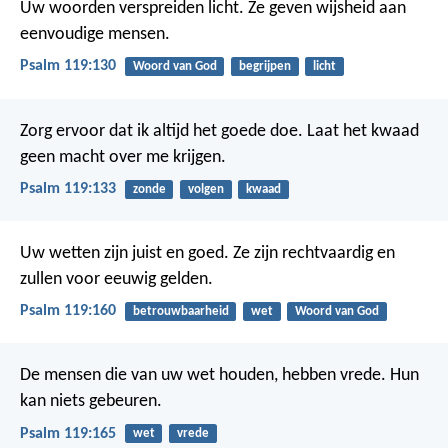
Uw woorden verspreiden licht.
Ze geven wijsheid aan
eenvoudige mensen.
Psalm 119:130
Woord van God
begrijpen
licht
Zorg ervoor dat ik altijd het goede doe.
Laat het kwaad
geen macht over me krijgen.
Psalm 119:133
zonde
volgen
kwaad
Uw wetten zijn juist en goed.
Ze zijn rechtvaardig en
zullen voor eeuwig gelden.
Psalm 119:160
betrouwbaarheid
wet
Woord van God
De mensen die van uw wet houden, hebben vrede.
Hun
kan niets gebeuren.
Psalm 119:165
wet
vrede