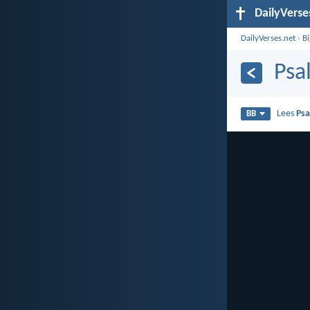
DailyVerse
DailyVerses.net
›
B
Psa
Lees
Psa
BB