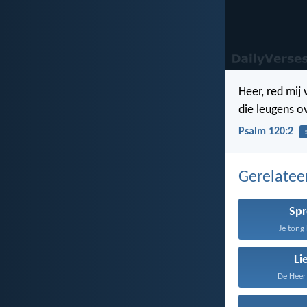
Heer, red mij
die leugens o
Psalm 120:2
Gerelate
Sp
Je tong 
Li
De Heer 