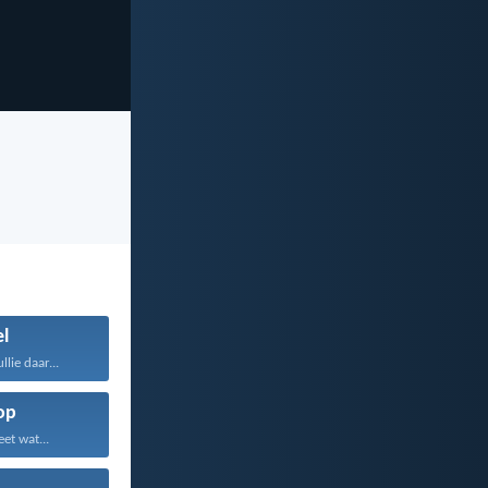
el
llie daar...
op
et wat...