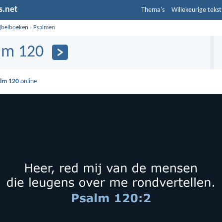
s.net
Thema's
Willekeurige tekst
ijbelboeken
›
Psalmen
lm 120
lm 120
online