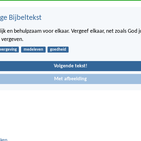
ge Bijbeltekst
jk en behulpzaam voor elkaar. Vergeef elkaar, net zoals God ju
t vergeven.
vergeving
medeleven
goedheid
Volgende tekst!
Met afbeelding
eken