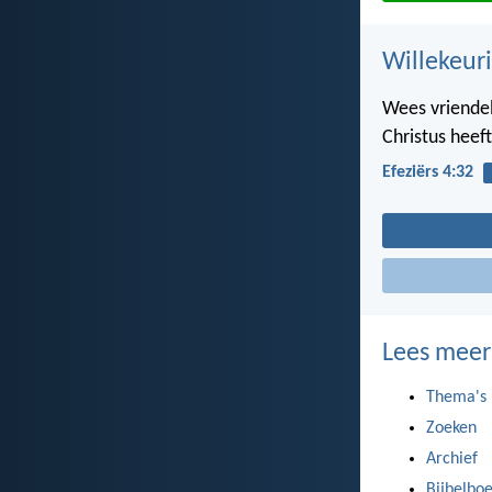
Willekeuri
Wees vriendeli
Christus heef
Efeziërs 4:32
Lees meer
Thema's
Zoeken
Archief
Bijbelbo