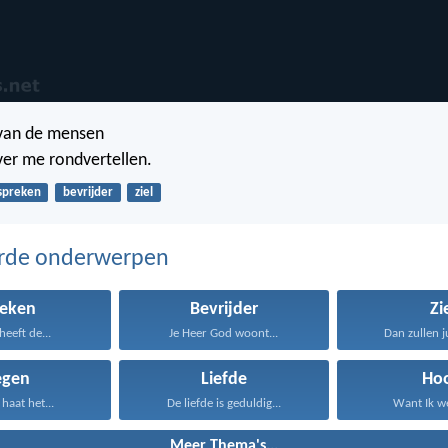
 van de mensen
ver me rondvertellen.
spreken
bevrijder
ziel
erde onderwerpen
reken
Bevrijder
Zi
heeft de...
Je Heer God woont...
Dan zullen ju
egen
Liefde
Ho
haat het...
De liefde is geduldig...
Want Ik we
Meer Thema's...