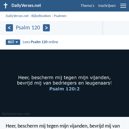
DailyVerses.net
Thema's
Inschrijven
DailyVerses.net
›
Bijbelboeken
›
Psalmen
Psalm 120
Lees
Psalm 120
online
BGT
Heer, bescherm mij tegen mijn vijanden,
bevrijd mij van