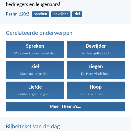
bedriegers en leugenaars!
Psalm 120:2
spreken
bevrijder
ziel
Gerelateerde onderwerpen
Spreken
Bevrijder
Woorden kunnen goed doen...
De Heer, jullie God...
Ziel
Liegen
Maar na lange tijd...
De Heer vindt het...
Liefde
Hoop
Liefde is: geduldig en...
Dit is mijn besluit...
Meer Thema's...
Bijbeltekst van de dag