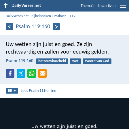
DailyVerses.net
Thema's
Inschrijven
DailyVerses.net
›
Bijbelboeken
›
Psalmen
›
119
Psalm 119:160
Uw wetten zijn juist en goed.
Ze zijn
rechtvaardig en zullen voor eeuwig gelden.
Psalm 119:160
betrouwbaarheid
wet
Woord van God
Lees
Psalm 119
online
BB