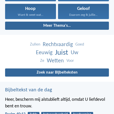
Hoop
Geloof
Want Ik weet wat...
Daarom zeg Ik jullie...
Meer Thema's...
Rechtvaardig
Zullen
Goed
Juist
Eeuwig
Uw
Wetten
Ze
Voor
Zoek naar Bijbelteksten
Bijbeltekst van de dag
Heer, bescherm mij alstublieft altijd,
omdat U liefdevol
bent en trouw.