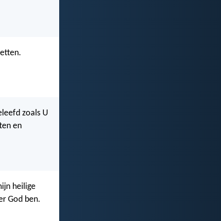
etten.
eleefd zoals U
ten en
ijn heilige
eer God ben.