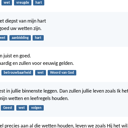
wet
vreugde
hart
 het diepst van mijn hart
 goed uw wetten zijn.
wet
aanbidding
hart
n juist en goed.
vaardig en zullen voor eeuwig gelden.
betrouwbaarheid
wet
Woord van God
st in jullie binnenste leggen. Dan zullen jullie leven zoals Ik het 
 mijn wetten en leefregels houden.
Geest
wet
volgen
el precies aan al die wetten houden, leven we zoals Hij het wil