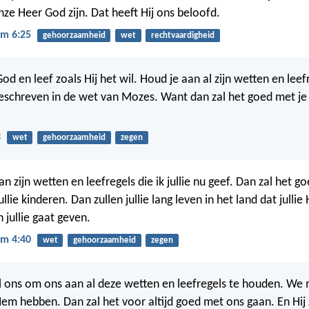
nze Heer God zijn. Dat heeft Hij ons beloofd.
m 6:25
gehoorzaamheid
wet
rechtvaardigheid
od en leef zoals Hij het wil. Houd je aan al zijn wetten en leef
eschreven in de wet van Mozes. Want dan zal het goed met je 
3
wet
gehoorzaamheid
zegen
n zijn wetten en leefregels die ik jullie nu geef. Dan zal het 
jullie kinderen. Dan zullen jullie lang leven in het land dat julli
n jullie gaat geven.
m 4:40
wet
gehoorzaamheid
zegen
 ons om ons aan al deze wetten en leefregels te houden. We
em hebben. Dan zal het voor altijd goed met ons gaan. En Hij 