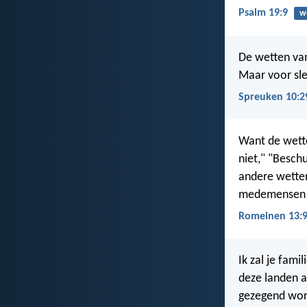
Psalm 19:9
w
De wetten va
Maar voor sl
Spreuken 10:2
Want de wett
niet," "Besch
andere wette
medemensen al
Romeinen 13:
Ik zal je fami
deze landen a
gezegend wor