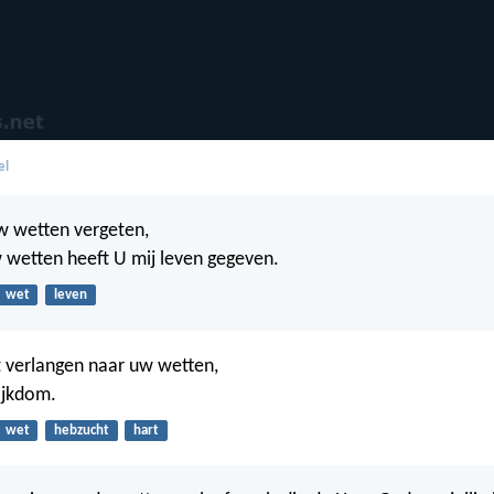
el
uw wetten vergeten,
wetten heeft U mij leven gegeven.
wet
leven
t verlangen naar uw wetten,
rijkdom.
wet
hebzucht
hart