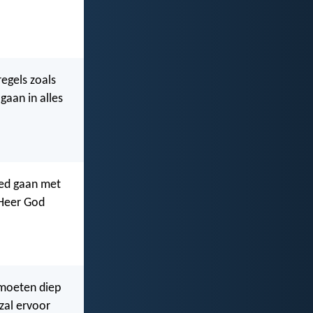
regels zoals
gaan in alles
goed gaan met
e Heer God
 moeten diep
zal ervoor