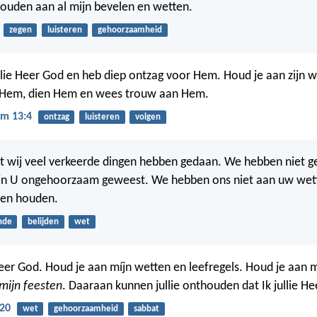
houden aan al mijn bevelen en wetten.
zegen
luisteren
gehoorzaamheid
ullie Heer God en heb diep ontzag voor Hem. Houd je aan zijn w
Hem, dien Hem en wees trouw aan Hem.
m 13:4
ontzag
luisteren
volgen
at wij veel verkeerde dingen hebben gedaan. We hebben niet g
zijn U ongehoorzaam geweest. We hebben ons niet aan uw wet
llen houden.
nde
belijden
wet
Heer God. Houd je aan míjn wetten en leefregels. Houd je aan m
mijn feesten
. Daaraan kunnen jullie onthouden dat Ik jullie H
-20
wet
gehoorzaamheid
sabbat