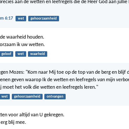
precies aan de wetten en leefregels die de Heer God aan jullie 
m 6:17
wet
gehoorzaamheid
n de waarheid houden.
rzaam ik uw wetten.
geloof
wet
waarheid
gen Mozes: "Kom naar Mij toe op de top van de berg en blijf da
tenen geven waarop Ik de wetten en leefregels
van mijn verbo
j moet het volk die wetten en leefregels leren."
wet
gehoorzaamheid
ontvangen
ten voor altijd van U gekregen.
 erg blij mee.