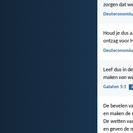
zorgen dat we 
Deuteronomiu
Houd je dus a
ontzag voor 
Deuteronomiu
Leef dus in de
maken
van we
Galaten 5:1
J
De bevelen va
en maken de m
De wetten van
en geven de 