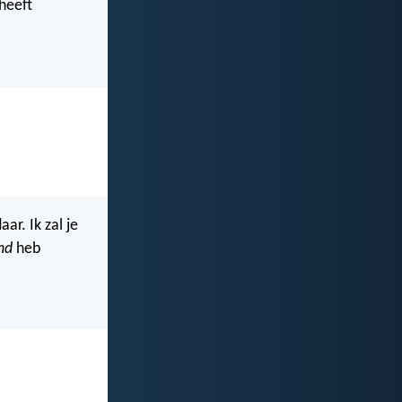
heeft
ar. Ik zal je
nd
heb