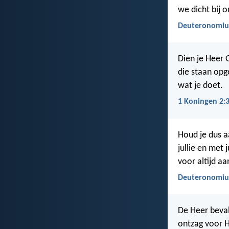
we dicht bij o
Deuteronomiu
Dien je Heer G
die staan opg
wat je doet.
1 Koningen 2:
Houd je dus aa
jullie en met 
voor altijd aa
Deuteronomiu
De Heer beval
ontzag voor H