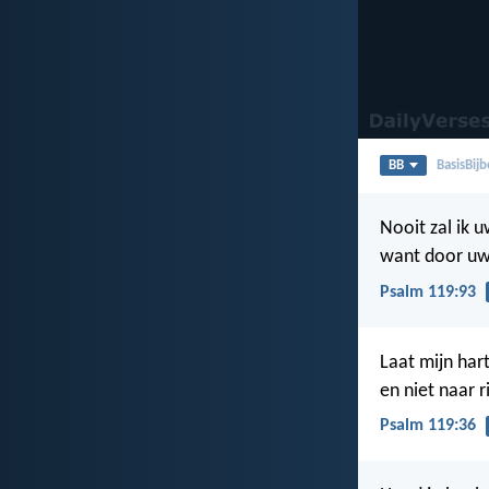
BB
BasisBijb
Nooit zal ik 
want door uw 
Psalm 119:93
Laat mijn har
en niet naar 
Psalm 119:36