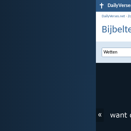
DailyVerse
DailyVerses.net
›
Z
Bijbelt
«