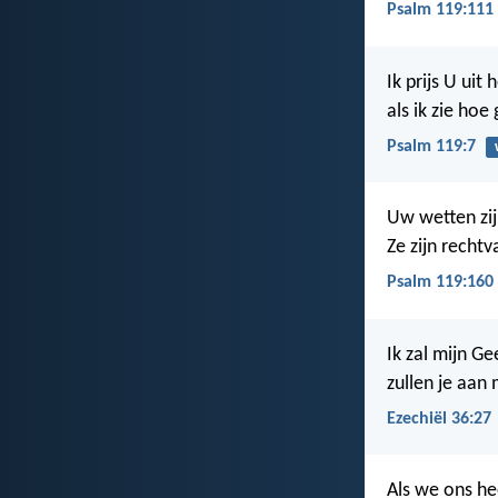
Psalm 119:111
Ik prijs U uit
als ik zie hoe
Psalm 119:7
Uw wetten zij
Ze zijn recht
Psalm 119:160
Ik zal mijn Gee
zullen je aan
Ezechiël 36:27
Als we ons he