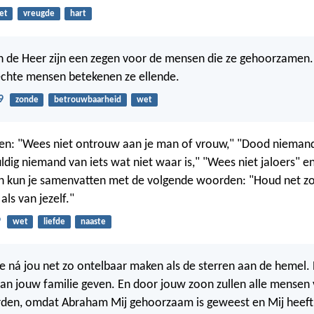
et
vreugde
hart
n de Heer zijn een zegen voor de mensen die ze gehoorzamen.
echte mensen betekenen ze ellende.
9
zonde
betrouwbaarheid
wet
en: "Wees niet ontrouw aan je man of vrouw," "Dood niemand
uldig niemand van iets wat niet waar is," "Wees niet jaloers" e
n kun je samenvatten met de volgende woorden: "Houd net zo
s van jezelf."
9
wet
liefde
naaste
lie ná jou net zo ontelbaar maken als de sterren aan de hemel. E
an jouw familie geven. En door jouw zoon zullen alle mensen
den, omdat Abraham Mij gehoorzaam is geweest en Mij heeft 