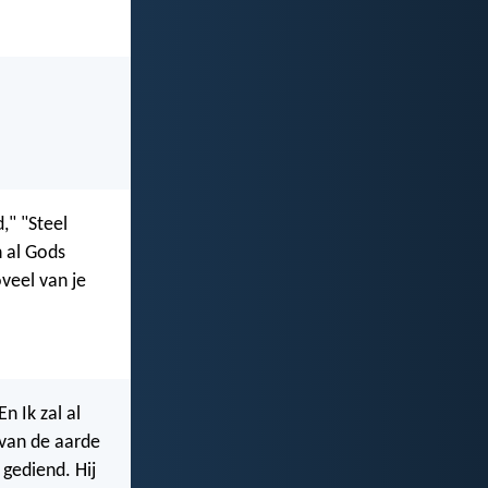
," "Steel
n al Gods
veel van je
n Ik zal al
 van de aarde
gediend. Hij