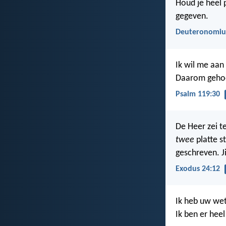
Houd je heel 
gegeven.
Deuteronomiu
Ik wil me aa
Daarom gehoo
Psalm 119:30
De Heer zei te
twee
platte s
geschreven. Ji
Exodus 24:12
Ik heb uw wet
Ik ben er heel