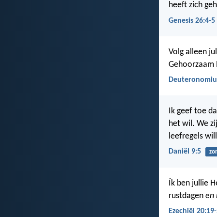
heeft zich ge
Genesis 26:4-5
Volg alleen j
Gehoorzaam 
Deuteronomiu
Ik geef toe d
het wil. We 
leefregels wi
Daniël 9:5
zo
Ík ben jullie 
rustdagen
en 
Ezechiël 20:19