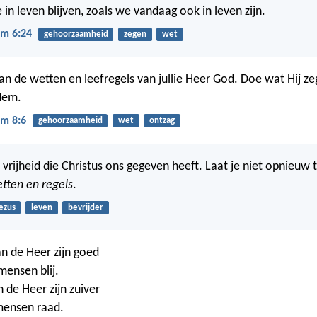
in leven blijven, zoals we vandaag ook in leven zijn.
m 6:24
gehoorzaamheid
zegen
wet
an de wetten en leefregels van jullie Heer God. Doe wat Hij ze
Hem.
m 8:6
gehoorzaamheid
wet
ontzag
 vrijheid die Christus ons gegeven heeft. Laat je niet opnieuw 
tten en regels
.
ezus
leven
bevrijder
n de Heer zijn goed
ensen blij.
 de Heer zijn zuiver
mensen raad.