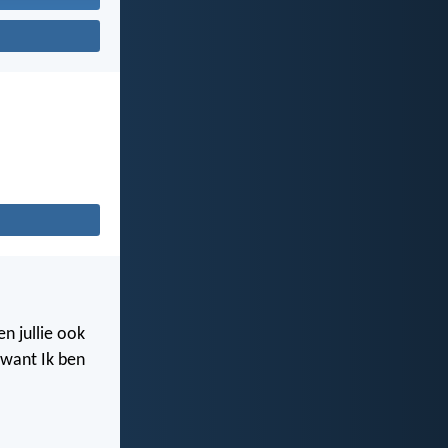
n jullie ook
, want Ik ben