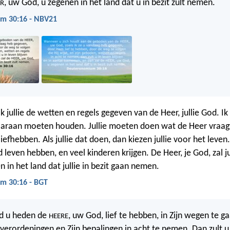
, uw God, u zegenen in het land dat u in bezit zult nemen.
ER
m 30:16 - NBV21
k jullie de wetten en regels gegeven van de Heer, jullie God. I
 daaraan moeten houden. Jullie moeten doen wat de Heer vraagt.
fhebben. Als jullie dat doen, dan kiezen jullie voor het leven
d leven hebben, en veel kinderen krijgen. De Heer, je God, zal jul
 in het land dat jullie in bezit gaan nemen.
m 30:16 - BGT
ed u heden de
, uw God, lief te hebben, in Zijn wegen te ga
HEERE
 verordeningen en Zijn bepalingen in acht te nemen. Dan zult u