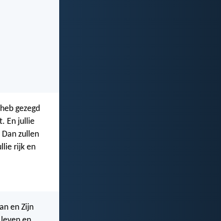
k heb gezegd
 En jullie
. Dan zullen
lie rijk en
an en Zijn
 leven en