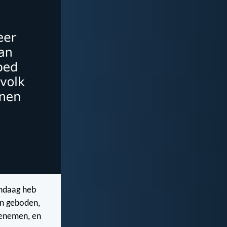
andaag heb
jn geboden,
toenemen, en