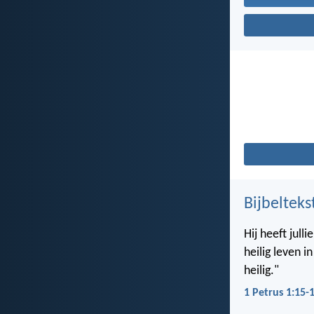
Bijbelteks
Hij heeft jul
heilig leven i
heilig."
1 Petrus 1:15-