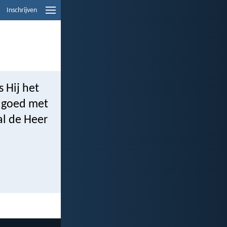
Inschrijven
s Hij het
t goed met
al de Heer