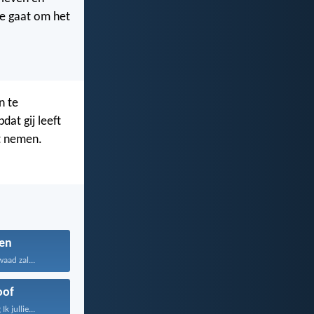
oe gaat om het
n te
at gij leeft
at nemen.
en
aad zal...
oof
k jullie...