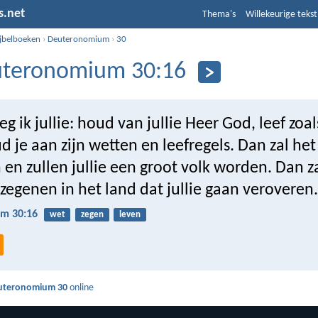
s.net
Thema's
Willekeurige tekst
ijbelboeken
›
Deuteronomium
›
30
teronomium 30:16
g ik jullie: houd van jullie Heer God, leef zoal
d je aan zijn wetten en leefregels. Dan zal he
n en zullen jullie een groot volk worden. Dan z
 zegenen in het land dat jullie gaan veroveren.
m 30:16
wet
zegen
leven
uteronomium 30
online