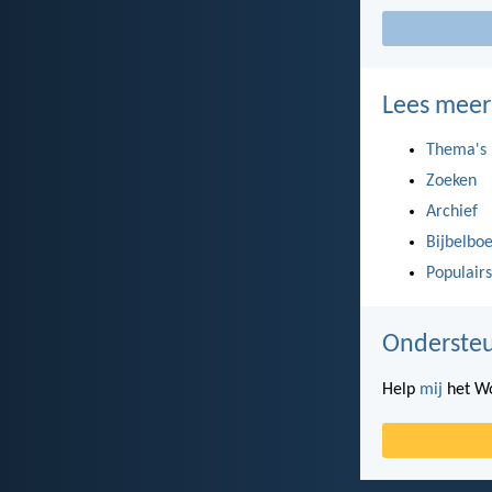
Lees meer
Thema's
Zoeken
Archief
Bijbelbo
Populairs
Ondersteu
Help
mij
het Wo