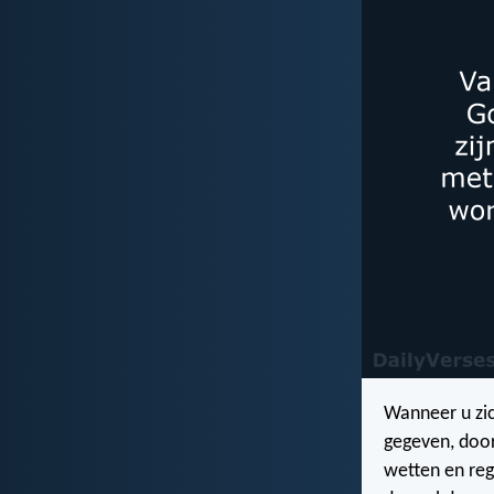
Wanneer u zi
gegeven, door
wetten en reg