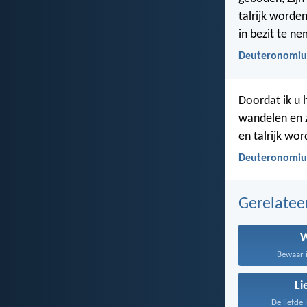
talrijk worden
in bezit te n
Deuteronomiu
Doordat ik u 
wandelen en z
en talrijk wor
Deuteronomiu
Gerelate
Bewaar i
Li
De liefde 