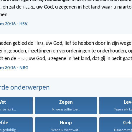
, en zal de
, uw God, u zegenen in het land waar u naart
HEERE
emen.
m 30:16 - HSV
heden gebied de H
ere
, uw God, lief te hebben door in zijn wege
ijn geboden, inzettingen en verordeningen te onderhouden, opd
dt en de H
ere
, uw God, u zegene in het land, dat gij in bezit ga
m 30:16 - NBG
erde onderwerpen
Wet
Zegen
Lev
n je hart...
Ik wens jullie toe...
Tegen elk kw
efde
Hoop
Gel
is geduldig...
Want Ik weet wat...
Daarom zeg I