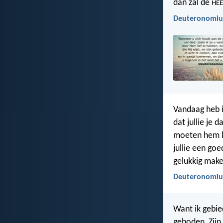
dan zal de
HE
Deuteronomiu
Vandaag heb i
dat jullie je
moeten hem lie
jullie een goe
gelukkig maken
Deuteronomiu
Want ik gebi
geboden, Zijn