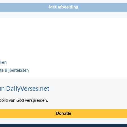
Met afbeelding
eken
te Bijbelteksten
n DailyVerses.net
ord van God verspreiden:
Donatie