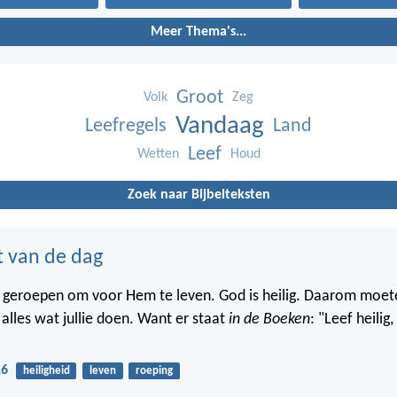
Meer Thema's...
Groot
Volk
Zeg
Vandaag
Leefregels
Land
Leef
Wetten
Houd
Zoek naar Bijbelteksten
t van de dag
lie geroepen om voor Hem te leven. God is heilig. Daarom moete
n alles wat jullie doen. Want er staat
in de Boeken
: "Leef heilig
16
heiligheid
leven
roeping