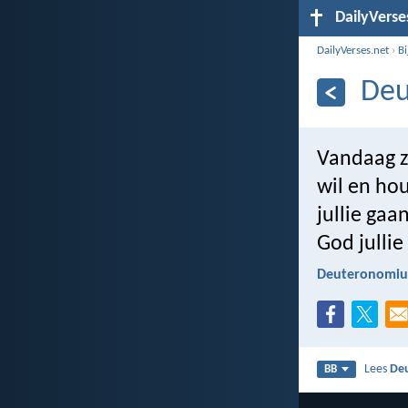
DailyVerse
DailyVerses.net
›
B
Deu
Vandaag ze
wil en hou
jullie gaa
God jullie
Deuteronomiu
Lees
De
BB