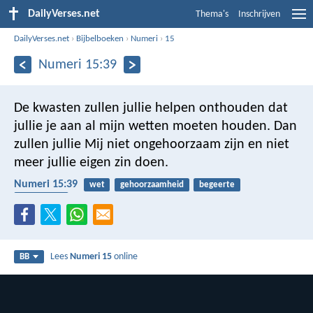
DailyVerses.net
Thema's
Inschrijven
DailyVerses.net
›
Bijbelboeken
›
Numeri
›
15
Numeri 15:39
De kwasten zullen jullie helpen onthouden dat
jullie je aan al mijn wetten moeten houden. Dan
zullen jullie Mij niet ongehoorzaam zijn en niet
meer jullie eigen zin doen.
Numeri 15:39
wet
gehoorzaamheid
begeerte
seksualiteit
Lees
Numeri 15
online
BB