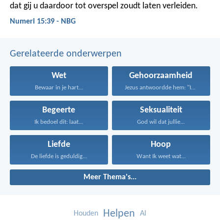
dat gij u daardoor tot overspel zoudt laten verleiden.
Numeri 15:39 - NBG
Gerelateerde onderwerpen
Wet
Gehoorzaamheid
Bewaar in je hart...
Jezus antwoordde hem: "Iemand...
Begeerte
Seksualiteit
Ik bedoel dit: laat...
God wil dat jullie...
Liefde
Hoop
De liefde is geduldig...
Want Ik weet wat...
Meer Thema's...
Helpen
Houden
Al