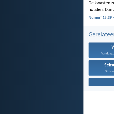
De kwasten zu
houden. Dan zu
Numeri 15:39 
Gerelate
Vandaag za
Seksu
Dit is 