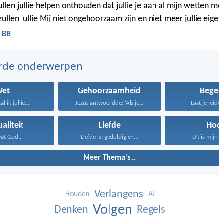
llen jullie helpen onthouden dat jullie je aan al mijn wetten 
llen jullie Mij niet ongehoorzaam zijn en niet meer jullie eige
- BB
erde onderwerpen
Wet
Gehoorzaamheid
Bege
l ik jullie...
Jezus antwoordde: ‘Als je...
Laat je leid
aliteit
Liefde
Ho
wat God...
Liefde is: geduldig en...
Dit is mijn 
Meer Thema's...
Verlangens
Houden
Al
Volgen
Denken
Regels