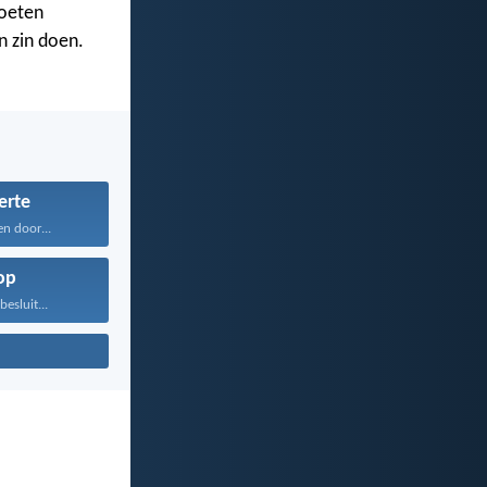
moeten
n zin doen.
erte
en door...
op
besluit...