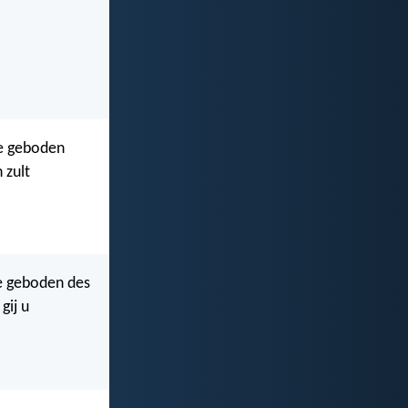
de geboden
 zult
 de geboden des
gij u