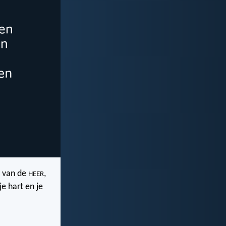
n van de
,
HEER
e hart en je