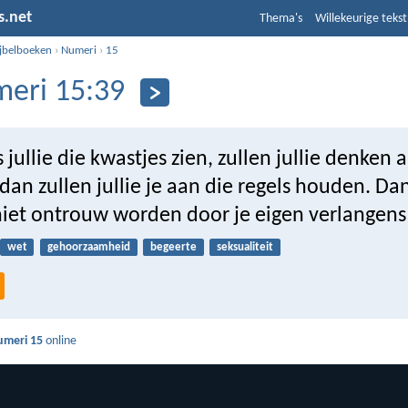
s.net
Thema's
Willekeurige tekst
ijbelboeken
›
Numeri
›
15
eri 15:39
s jullie die kwastjes zien, zullen jullie denken 
 dan zullen jullie je aan die regels houden. Da
 niet ontrouw worden door je eigen verlangens
wet
gehoorzaamheid
begeerte
seksualiteit
umeri 15
online