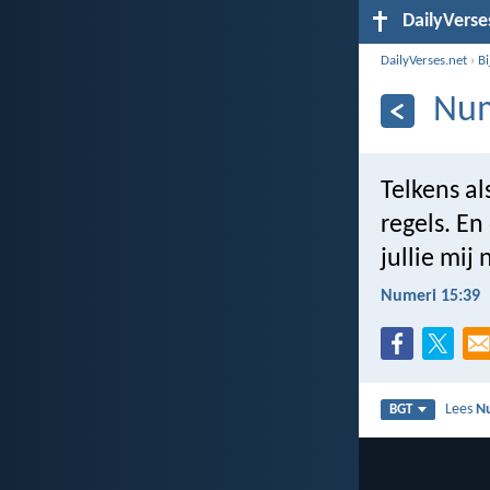
DailyVerse
DailyVerses.net
›
B
Num
Telkens al
regels. En
jullie mij
Numeri 15:39
Lees
N
BGT