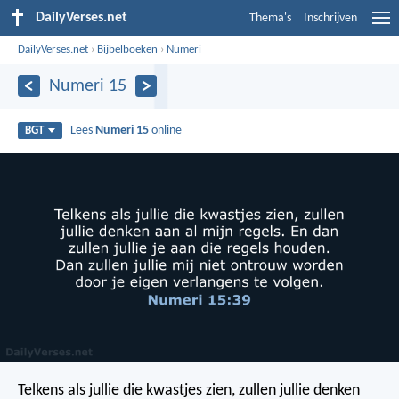
DailyVerses.net
Thema's
Inschrijven
DailyVerses.net
›
Bijbelboeken
›
Numeri
Numeri 15
Lees
Numeri 15
online
BGT
Telkens als jullie die kwastjes zien, zullen jullie denken