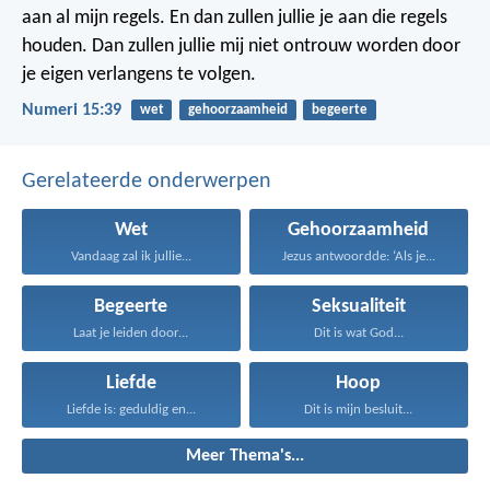
aan al mijn regels. En dan zullen jullie je aan die regels
houden. Dan zullen jullie mij niet ontrouw worden door
je eigen verlangens te volgen.
Numeri 15:39
wet
gehoorzaamheid
begeerte
Gerelateerde onderwerpen
Wet
Gehoorzaamheid
Vandaag zal ik jullie...
Jezus antwoordde: ‘Als je...
Begeerte
Seksualiteit
Laat je leiden door...
Dit is wat God...
Liefde
Hoop
Liefde is: geduldig en...
Dit is mijn besluit...
Meer Thema's...