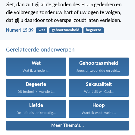
ziet, dan zult gij al de geboden des H
eren
gedenken en
die volbrengen zonder uw hart of uw ogen te volgen,
dat gij u daardoor tot overspel zoudt laten verleiden.
Numeri 15:39
wet
gehoorzaamheid
begeerte
Gerelateerde onderwerpen
Wet
Gehoorzaamheid
Wat ik u heden...
Jezus antwoordde en zeide...
Begeerte
Seksualiteit
Dit bedoel ik: wandelt...
Want dit wil God...
Liefde
Hoop
De liefde is lankmoedig...
Want Ik weet, welke...
Meer Thema's...