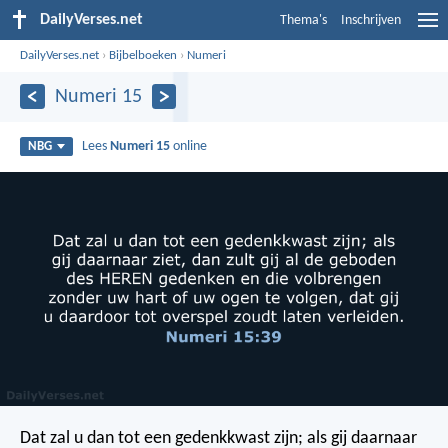
DailyVerses.net
Thema's
Inschrijven
DailyVerses.net
›
Bijbelboeken
›
Numeri
Numeri 15
Lees
Numeri 15
online
NBG
Dat zal u dan tot een gedenkkwast zijn; als gij daarnaar