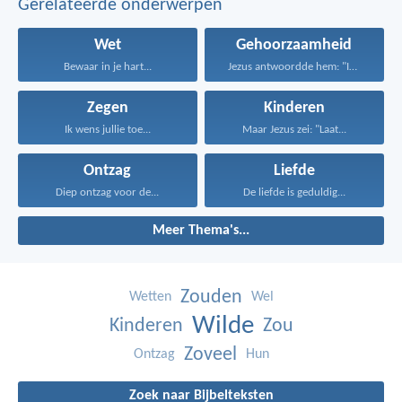
Gerelateerde onderwerpen
Wet
Gehoorzaamheid
Bewaar in je hart...
Jezus antwoordde hem: "Iemand...
Zegen
Kinderen
Ik wens jullie toe...
Maar Jezus zei: "Laat...
Ontzag
Liefde
Diep ontzag voor de...
De liefde is geduldig...
Meer Thema's...
Zouden
Wetten
Wel
Wilde
Kinderen
Zou
Zoveel
Ontzag
Hun
Zoek naar Bijbelteksten