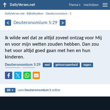
DailyVerses.net
Thema's
Inschrijven
DailyVerses.net
›
Bijbelboeken
›
Deuteronomium
›
5
Deuteronomium 5:29
Ik wilde wel dat ze altíjd zoveel ontzag voor Mij
en voor mijn wetten zouden hebben. Dan zou
het voor altijd goed gaan met hen en hun
kinderen.
Deuteronomium 5:29
wet
gehoorzaamheid
zegen
kinderen
ontzag
Lees
Deuteronomium 5
online
BB