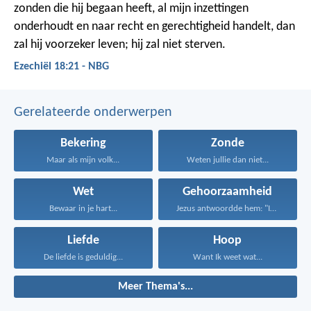
zonden die hij begaan heeft, al mijn inzettingen
onderhoudt en naar recht en gerechtigheid handelt, dan
zal hij voorzeker leven; hij zal niet sterven.
Ezechiël 18:21 - NBG
Gerelateerde onderwerpen
Bekering
Zonde
Maar als mijn volk...
Weten jullie dan niet...
Wet
Gehoorzaamheid
Bewaar in je hart...
Jezus antwoordde hem: "Iemand...
Liefde
Hoop
De liefde is geduldig...
Want Ik weet wat...
Meer Thema's...