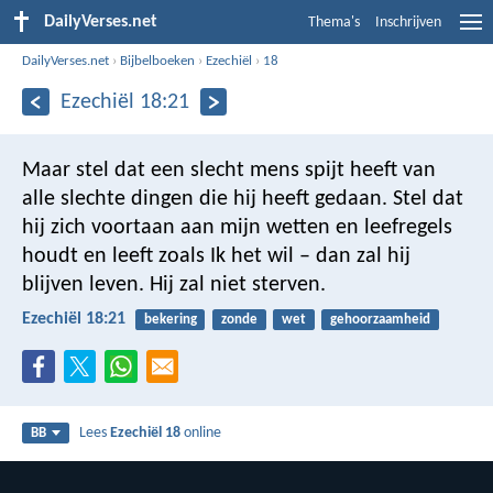
DailyVerses.net
Thema's
Inschrijven
DailyVerses.net
›
Bijbelboeken
›
Ezechiël
›
18
Ezechiël 18:21
Maar stel dat een slecht mens spijt heeft van
alle slechte dingen die hij heeft gedaan. Stel dat
hij zich voortaan aan mijn wetten en leefregels
houdt en leeft zoals Ik het wil – dan zal hij
blijven leven. Hij zal niet sterven.
Ezechiël 18:21
bekering
zonde
wet
gehoorzaamheid
Lees
Ezechiël 18
online
BB