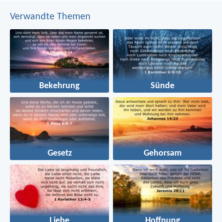
Verwandte Themen
Bekehrung
Sünde
Gesetz
Gehorsam
Liebe
Hoffnung