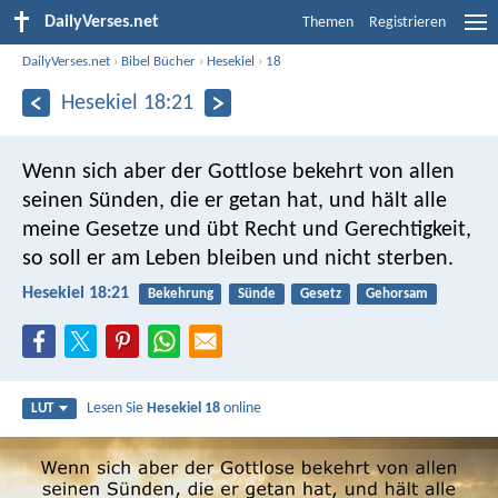
DailyVerses.net
Themen
Registrieren
DailyVerses.net
›
Bibel Bücher
›
Hesekiel
›
18
Hesekiel 18:21
Wenn sich aber der Gottlose bekehrt von allen
seinen Sünden, die er getan hat, und hält alle
meine Gesetze und übt Recht und Gerechtigkeit,
so soll er am Leben bleiben und nicht sterben.
Hesekiel 18:21
Bekehrung
Sünde
Gesetz
Gehorsam
Lesen Sie
Hesekiel 18
online
LUT