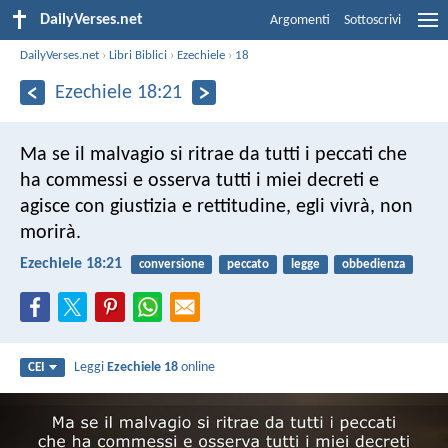
DailyVerses.net
Argomenti
Sottoscrivi
DailyVerses.net
›
Libri Biblici
›
Ezechiele
›
18
Ezechiele 18:21
Ma se il malvagio si ritrae da tutti i peccati che
ha commessi e osserva tutti i miei decreti e
agisce con giustizia e rettitudine, egli vivrà, non
morirà.
Ezechiele 18:21
conversione
peccato
legge
obbedienza
Leggi
Ezechiele 18
online
CEI