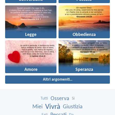
Legge
Obbedienza
Amore
Speranza
Altri argomenti…
Osserva
Tutti
Si
Vivrà
Miei
Giustizia
Egli
Da