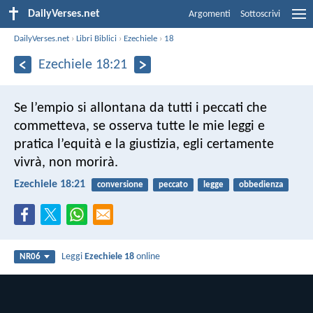
DailyVerses.net
Argomenti
Sottoscrivi
DailyVerses.net
›
Libri Biblici
›
Ezechiele
›
18
Ezechiele 18:21
Se l’empio si allontana da tutti i peccati che
commetteva, se osserva tutte le mie leggi e
pratica l’equità e la giustizia, egli certamente
vivrà, non morirà.
Ezechiele 18:21
conversione
peccato
legge
obbedienza
Leggi
Ezechiele 18
online
NR06