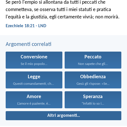
Se però l'empio si allontana da tutti i peccati che
commetteva, se osserva tutti i miei statuti e pratica
l'equità e la giustizia, egli certamente vivrà; non morirà.
Ezechiele 18:21 - LND
Argomenti correlati
Conversione
Peccato
Se il mio popolo...
Non sapete che gli...
Legge
Obbedienza
Questi comandamenti, che oggi...
Gesù gli rispose: «Se...
Amore
Speranza
L’amore è paziente, è...
“Infatti io so i...
Altri argomenti…