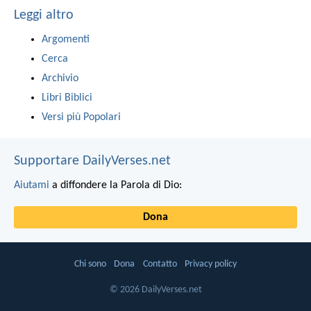
Leggi altro
Argomenti
Cerca
Archivio
Libri Biblici
Versi più Popolari
Supportare DailyVerses.net
Aiutami
a diffondere la Parola di Dio:
Dona
Chi sono
Dona
Contatto
Privacy policy
© 2026 DailyVerses.net