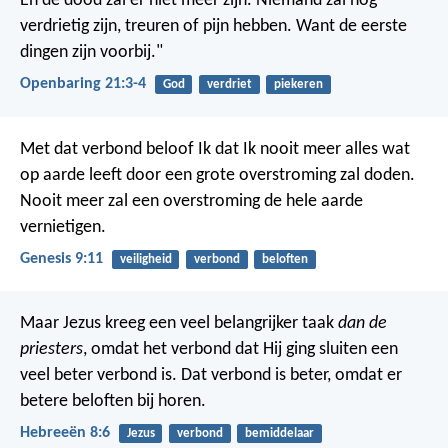
En de dood zal er niet meer zijn. Niemand zal nog
verdrietig zijn, treuren of pijn hebben. Want de eerste
dingen zijn voorbij."
Openbaring 21:3-4
God
verdriet
piekeren
Met dat verbond beloof Ik dat Ik nooit meer alles wat
op aarde leeft door een grote overstroming zal doden.
Nooit meer zal een overstroming de hele aarde
vernietigen.
Genesis 9:11
veiligheid
verbond
beloften
Maar Jezus kreeg een veel belangrijker taak
dan de
priesters
, omdat het verbond dat Hij ging sluiten een
veel beter verbond is. Dat verbond is beter, omdat er
betere beloften bij horen.
Hebreeën 8:6
Jezus
verbond
bemiddelaar