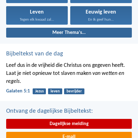
Leven
Eeuwig leven
Tegen elk kwaad zal...
En Ik geef hun...
Meer Thema's...
Bijbeltekst van de dag
Leef dus in de vrijheid die Christus ons gegeven heeft.
Laat je niet opnieuw tot slaven maken
van wetten en
regels
.
Galaten 5:1
Jezus
leven
bevrijder
Ontvang de dagelijkse Bijbeltekst:
Dagelijkse melding
E-mail