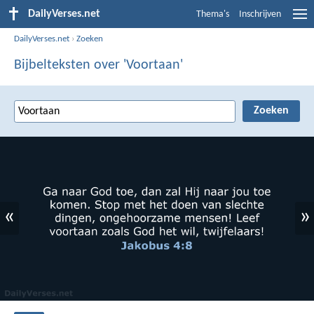
DailyVerses.net
Thema's
Inschrijven
DailyVerses.net
›
Zoeken
Bijbelteksten over 'Voortaan'
«
»