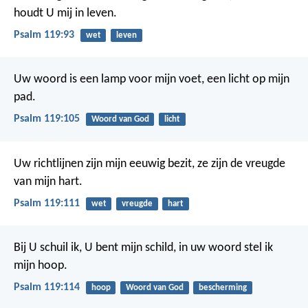
houdt U mij in leven.
Psalm 119:93
wet
leven
Uw woord is een lamp voor mijn voet,
een licht op mijn
pad.
Psalm 119:105
Woord van God
licht
Uw richtlijnen zijn mijn eeuwig bezit,
ze zijn de vreugde
van mijn hart.
Psalm 119:111
wet
vreugde
hart
Bij U schuil ik, U bent mijn schild,
in uw woord stel ik
mijn hoop.
Psalm 119:114
hoop
Woord van God
bescherming