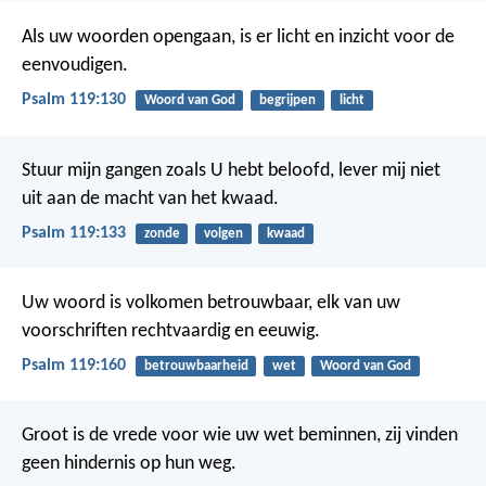
Als uw woorden opengaan, is er licht
en inzicht voor de
eenvoudigen.
Psalm 119:130
Woord van God
begrijpen
licht
Stuur mijn gangen zoals U hebt beloofd,
lever mij niet
uit aan de macht van het kwaad.
Psalm 119:133
zonde
volgen
kwaad
Uw woord is volkomen betrouwbaar,
elk van uw
voorschriften rechtvaardig en eeuwig.
Psalm 119:160
betrouwbaarheid
wet
Woord van God
Groot is de vrede voor wie uw wet beminnen,
zij vinden
geen hindernis op hun weg.