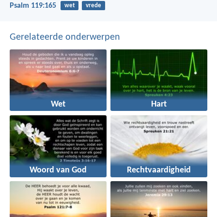
Psalm 119:165
wet
vrede
Gerelateerde onderwerpen
Wet
Hart
Woord van God
Rechtvaardigheid