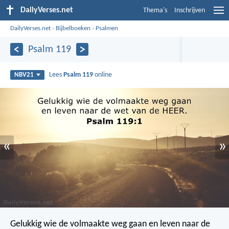
DailyVerses.net
Thema's
Inschrijven
DailyVerses.net
›
Bijbelboeken
›
Psalmen
Psalm 119
Lees
Psalm 119
online
NBV21
«
»
Gelukkig wie de volmaakte weg gaan
en leven naar de