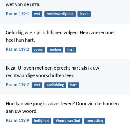
wet van de
.
HEER
Psalm 119:1
wet
rechtvaardigheid
leven
Gelukkig wie zijn richtlijnen volgen,
Hem zoeken met
heel hun hart.
Psalm 119:2
zegen
zoeken
hart
Ik zal U loven met een oprecht hart
als ik uw
rechtvaardige voorschriften leer.
Psalm 119:7
wet
aanbidding
hart
Hoe kan wie jong is zuiver leven?
Door zich te houden
aan uw woord.
Psalm 119:9
heiligheid
Woord van God
toerusting