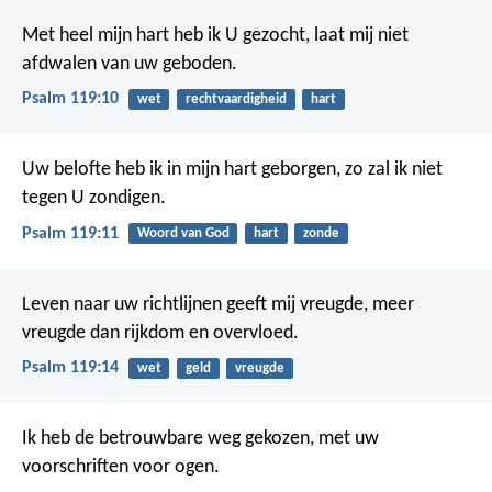
Met heel mijn hart heb ik U gezocht,
laat mij niet
afdwalen van uw geboden.
Psalm 119:10
wet
rechtvaardigheid
hart
Uw belofte heb ik in mijn hart geborgen,
zo zal ik niet
tegen U zondigen.
Psalm 119:11
Woord van God
hart
zonde
Leven naar uw richtlijnen geeft mij vreugde,
meer
vreugde dan rijkdom en overvloed.
Psalm 119:14
wet
geld
vreugde
Ik heb de betrouwbare weg gekozen,
met uw
voorschriften voor ogen.