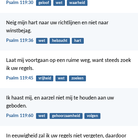
Psalm 119:30
geloof
wet
waarheid
Neig mijn hart naar uw richtlijnen
en niet naar
winstbejag.
Psalm 119:36
wet
hebzucht
hart
Laat mij voortgaan op een ruime weg,
want steeds zoek
ik uw regels.
Psalm 119:45
vrijheid
wet
zoeken
Ik haast mij, en aarzel niet
mij te houden aan uw
geboden.
Psalm 119:60
wet
gehoorzaamheid
volgen
In eeuwigheid zal ik uw regels niet vergeten,
daardoor