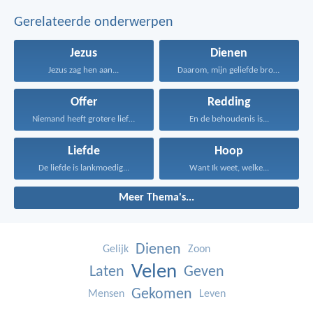
Gerelateerde onderwerpen
Jezus
Dienen
Jezus zag hen aan...
Daarom, mijn geliefde broeders...
Offer
Redding
Niemand heeft grotere liefde...
En de behoudenis is...
Liefde
Hoop
De liefde is lankmoedig...
Want Ik weet, welke...
Meer Thema's...
Dienen
Gelijk
Zoon
Velen
Laten
Geven
Gekomen
Mensen
Leven