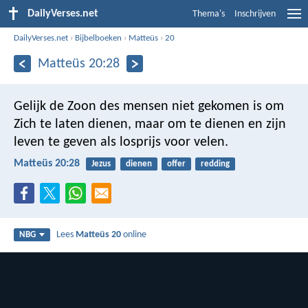
DailyVerses.net
Thema's
Inschrijven
DailyVerses.net
›
Bijbelboeken
›
Matteüs
›
20
Matteüs 20:28
Gelijk de Zoon des mensen niet gekomen is om
Zich te laten dienen, maar om te dienen en zijn
leven te geven als losprijs voor velen.
Matteüs 20:28
Jezus
dienen
offer
redding
Lees
Matteüs 20
online
NBG