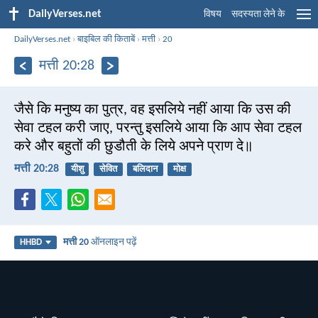
DailyVerses.net
विषय
सदस्यता लेने के
DailyVerses.net
›
बाइबिल की किताबें
›
मत्ती
›
20
मत्ती 20:28
जैसे कि मनुष्य का पुत्र, वह इसलिये नहीं आया कि उस की
सेवा टहल करी जाए, परन्तु इसलिये आया कि आप सेवा टहल
करे और बहुतों की छुडौती के लिये अपने प्राण दे॥
मत्ती 20:28
यीशु
सेवित
बलिदान
मोक्ष
मत्ती 20
ऑनलाइन पढ़ें
HHBD