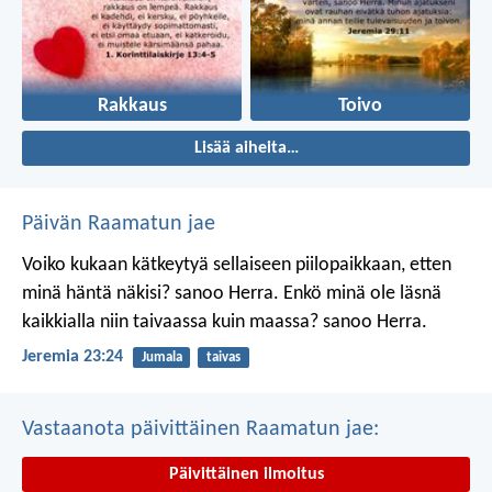
Rakkaus
Toivo
Lisää aiheita…
Päivän Raamatun jae
Voiko kukaan kätkeytyä sellaiseen piilopaikkaan, etten
minä häntä näkisi? sanoo Herra.
Enkö minä ole läsnä
kaikkialla niin taivaassa kuin maassa? sanoo Herra.
Jeremia 23:24
Jumala
taivas
Vastaanota päivittäinen Raamatun jae:
Päivittäinen ilmoitus