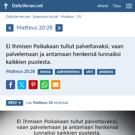
DailyVerses.net
Aiheet
Tilaa
DailyVerses.net
›
Raamatun kirjat
›
Matteus
›
20
Matteus 20:28
Ei Ihmisen Poikakaan tullut palveltavaksi, vaan
palvelemaan ja antamaan henkensä lunnaiksi
kaikkien puolesta.
Matteus 20:28
Jeesus
palveleminen
uhri
pelastus
Lue
Matteus 20
verkossa
KR92