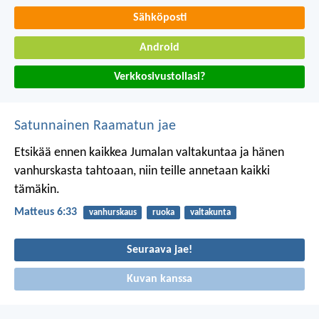
Sähköposti
Android
Verkkosivustollasi?
Satunnainen Raamatun jae
Etsikää ennen kaikkea Jumalan valtakuntaa ja hänen
vanhurskasta tahtoaan, niin teille annetaan kaikki
tämäkin.
Matteus 6:33
vanhurskaus
ruoka
valtakunta
Seuraava jae!
Kuvan kanssa