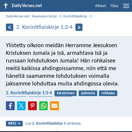
DailyVerses.net
Aiheet
Tilaa
DailyVerses.net
›
Raamatun kirjat
›
2. Korinttilaiskirje
›
1
2. Korinttilaiskirje 1:3-4
Ylistetty olkoon meidän Herramme Jeesuksen
Kristuksen Jumala ja Isä, armahtava Isä ja
runsaan lohdutuksen Jumala! Hän rohkaisee
meitä kaikissa ahdingoissamme, niin että me
häneltä saamamme lohdutuksen voimalla
jaksamme lohduttaa muita ahdingossa olevia.
2. Korinttilaiskirje 1:3-4
kärsiminen
palvonta
rohkaisu
lohduttaja
myötätunto
rohkeus
Lue
2. Korinttilaiskirje 1
verkossa
KR92