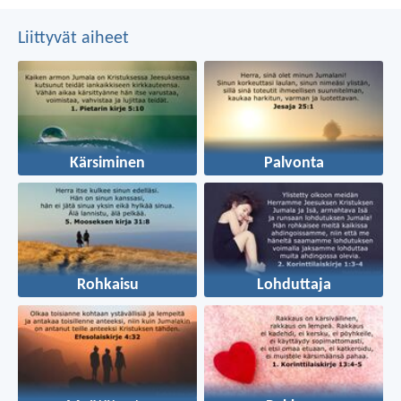
Liittyvät aiheet
Kärsiminen
Palvonta
Rohkaisu
Lohduttaja