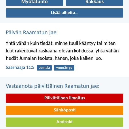
Myötätunto
Rakkaus
Lisää aiheita…
Päivän Raamatun jae
Yhtä vähän kuin tiedät, minne tuuli kääntyy
tai miten
luut rakentuvat raskaana olevan kohdussa,
yhtä vähän
tiedät Jumalan teoista,
hänen, joka kaiken luo.
Saarnaaja 11:5
Jumala
ymmärrys
Vastaanota päivittäinen Raamatun jae:
Päivittäinen ilmoitus
Sähköposti
Android