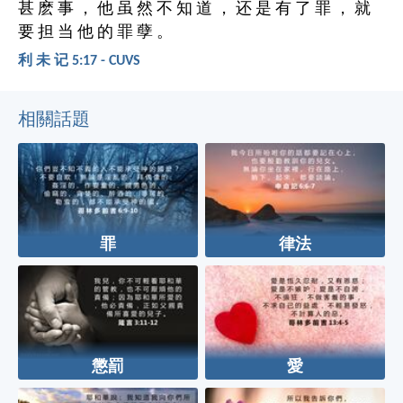
甚 麽 事 ， 他 虽 然 不 知 道 ， 还 是 有 了 罪 ， 就
要 担 当 他 的 罪 孽 。
利 未 记 5:17 - CUVS
相關話題
罪
律法
懲罰
愛