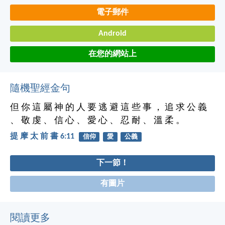
電子郵件
Android
在您的網站上
隨機聖經金句
但 你 這 屬 神 的 人 要 逃 避 這 些 事 ， 追 求 公 義
、 敬 虔 、 信 心 、 愛 心 、 忍 耐 、 溫 柔 。
提 摩 太 前 書 6:11
信仰
愛
公義
下一節！
有圖片
閱讀更多