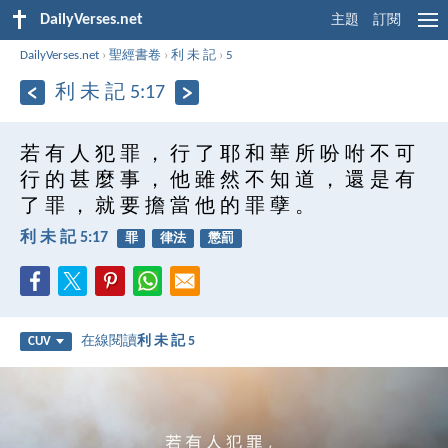
DailyVerses.net
主題
訂閱
DailyVerses.net
›
聖經書卷
›
利 未 記
›
5
利 未 記 5:17
若 有 人 犯 罪 ， 行 了 耶 和 華 所 吩 咐 不 可
行 的 甚 麼 事 ， 他 雖 然 不 知 道 ， 還 是 有
了 罪 ， 就 要 擔 當 他 的 罪 孽 。
利 未 記 5:17
罪
律法
懲罰
在線閱讀
利 未 記 5
CUV