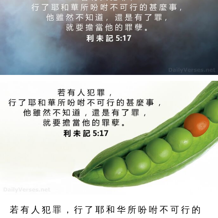
若 有 人 犯 罪 ， 行 了 耶 和 华 所 吩 咐 不 可 行 的