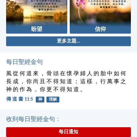
盼望
信仰
更多主題...
每日聖經金句
風 從 何 道 來 ， 骨 頭 在 懷 孕 婦 人 的 胎 中 如 何
長 成 ， 你 尚 且 不 得 知 道 ； 這 樣 ， 行 萬 事 之
神 的 作 為 ， 你 更 不 得 知 道 。
傳 道 書 11:5
神
理解
收到每日聖經金句：
每日通知