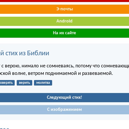
Э-почты
Android
На их сайте
й стих из Библии
т с верою, нимало не сомневаясь, потому что сомневающ
ской волне, ветром поднимаемой и развеваемой.
оверять
верить
молитва
Следующий стих!
С изображением