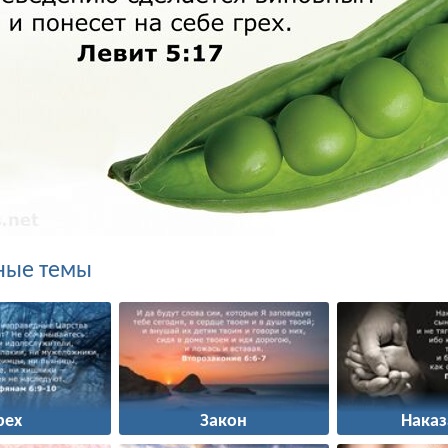
ные темы
рех
Закон
Наказ