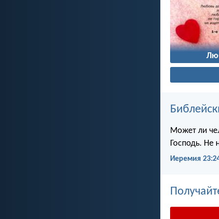
Лю
Библейск
Может ли чел
Господь. Не 
Иеремия 23:2
Получайт