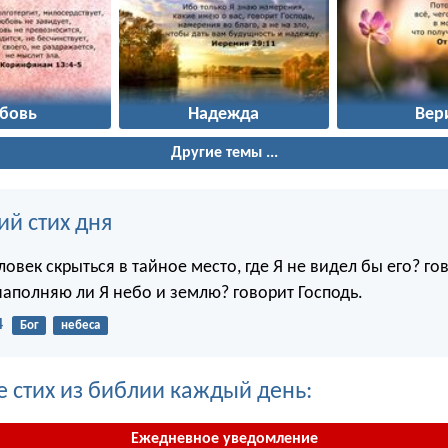
бовь
Надежда
Вер
Другие темы ...
ий стих дня
овек скрыться в тайное место, где Я не видел бы его? го
наполняю ли Я небо и землю? говорит Господь.
4
Бог
небеса
е стих из библии каждый день:
Ежедневное уведомление