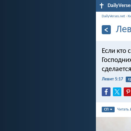
DailyVerse
DailyVerses.net
›
К
Лев
Если кто 
Господних
сделается
Левит 5:17
г
Читать
СП