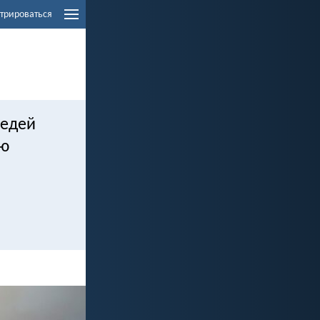
трироваться
ведей
ию