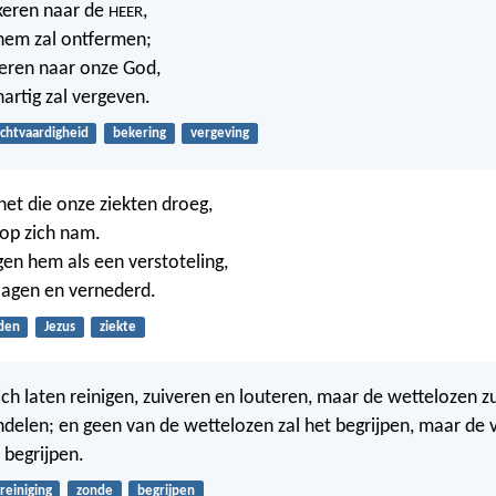
gkeren naar de
,
HEER
 hem zal ontfermen;
gkeren naar onze God,
artig zal vergeven.
chtvaardigheid
bekering
vergeving
het die onze ziekten droeg,
 op zich nam.
gen hem als een verstoteling,
lagen en vernederd.
jden
Jezus
ziekte
ich laten reinigen, zuiveren en louteren, maar de wettelozen z
delen; en geen van de wettelozen zal het begrijpen, maar de v
 begrijpen.
reiniging
zonde
begrijpen