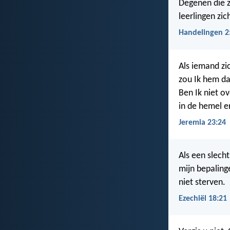
Degenen die z
leerlingen zi
Handelingen 2
Als iemand zi
zou Ik hem da
Ben Ik niet ov
in de hemel e
Jeremia 23:24
Als een slech
mijn bepalinge
niet sterven.
Ezechiël 18:21