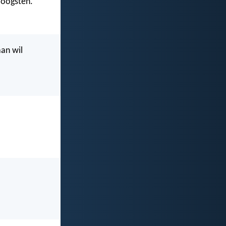
k oogsten.
aan wil