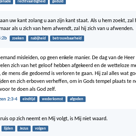
genade
rechtvaardigheid
geduld
aan uw kant zolang u aan zijn kant staat. Als u hem zoekt, zal h
 maar als u zich van hem afwendt, zal hij zich van u afwenden.
5:2b
zoeken
nabijheid
betrouwbaarheid
iemand misleiden, op geen enkele manier. De dag van de Heer 
elen zich van het geloof hebben afgekeerd en de wetteloze m
, de mens die gedoemd is verloren te gaan. Hij zal alles wat go
trijden en zich erboven verheffen, om in Gods tempel plaats te
voor te doen als God zelf.
zen 2:3-4
eindtijd
wederkomst
afgoden
kruis op zich neemt en Mij volgt, is Mij niet waard.
lijden
Jezus
volgen