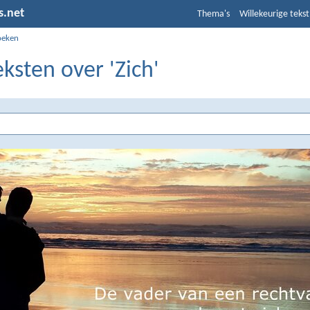
s.net
Thema's
Willekeurige tekst
oeken
eksten over 'Zich'