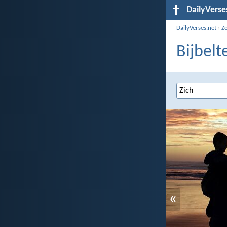
DailyVerse
DailyVerses.net
›
Z
Bijbelt
«