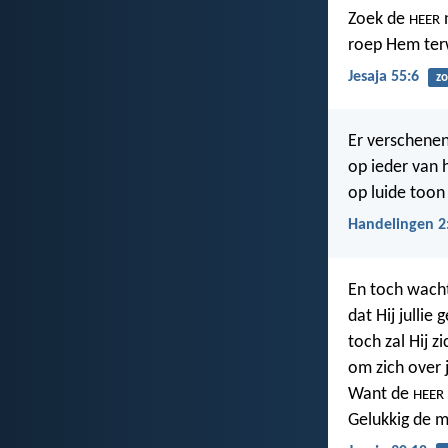
Zoek de
n
HEER
roep Hem terwi
Jesaja 55:6
z
Er verschenen
op ieder van 
op luide toon
Handelingen 2
En toch wach
dat Hij jullie 
toch zal Hij z
om zich over 
Want de
HEER
Gelukkig de 