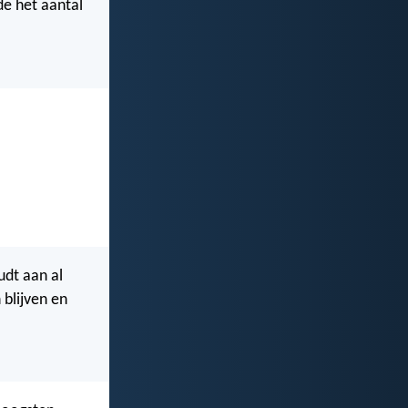
de het aantal
udt aan al
 blijven en