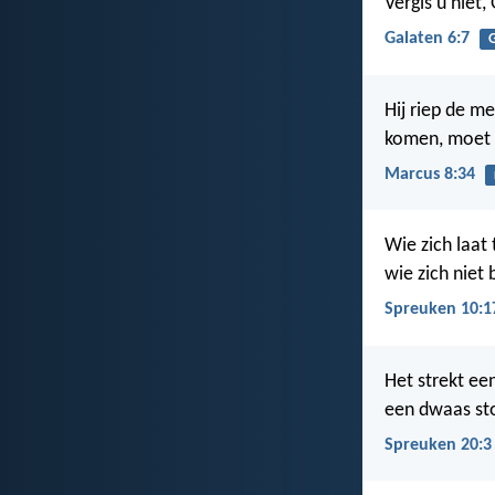
Vergis u niet,
Galaten 6:7
Hij riep de me
komen, moet z
Marcus 8:34
Wie zich laat 
wie zich niet
Spreuken 10:1
Het strekt ee
een dwaas sto
Spreuken 20:3