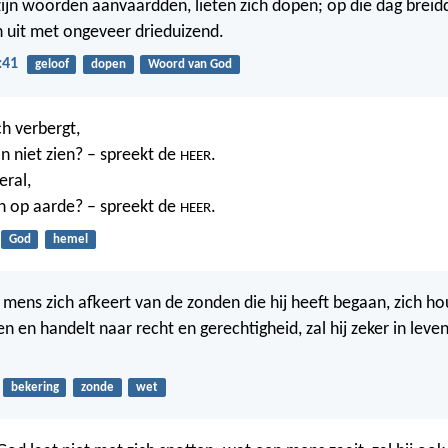
ijn woorden aanvaardden, lieten zich dopen; op die dag breid
ch uit met ongeveer drieduizend.
:41
geloof
dopen
Woord van God
ch verbergt,
n niet zien? – spreekt de
.
HEER
eral,
n op aarde? – spreekt de
.
HEER
God
hemel
t mens zich afkeert van de zonden die hij heeft begaan, zich ho
n en handelt naar recht en gerechtigheid, zal hij zeker in leven
bekering
zonde
wet