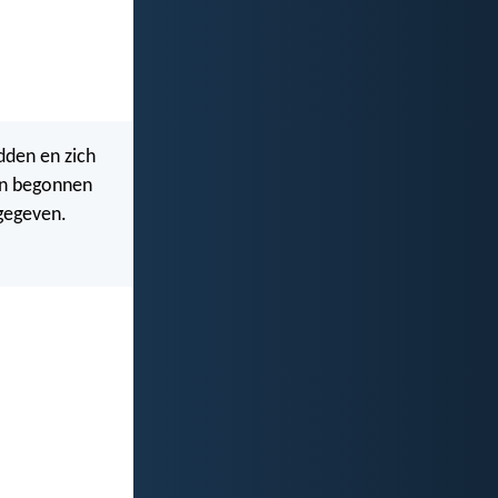
dden en zich
 en begonnen
ngegeven.