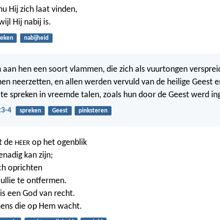
u Hij zich laat vinden,
jl Hij nabij is.
oeken
nabijheid
 aan hen een soort vlammen, die zich als vuurtongen versprei
hen neerzetten, en allen werden vervuld van de heilige Geest
 te spreken in vreemde talen, zoals hun door de Geest werd i
:3-4
spreken
Geest
pinksteren
t de
op het ogenblik
HEER
genadig kan zijn;
ich oprichten
jullie te ontfermen.
is een God van recht.
mens die op Hem wacht.