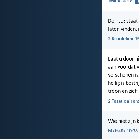
Jesaja 30:18
De
staat 
HEER
laten vinden,
2 Kronieken 1
Laat u door n
aan voordat v
verschenen is
heilig is bes
troon en zich 
2 Tessalonicen
Wie niet zijn 
Matteüs 10:38