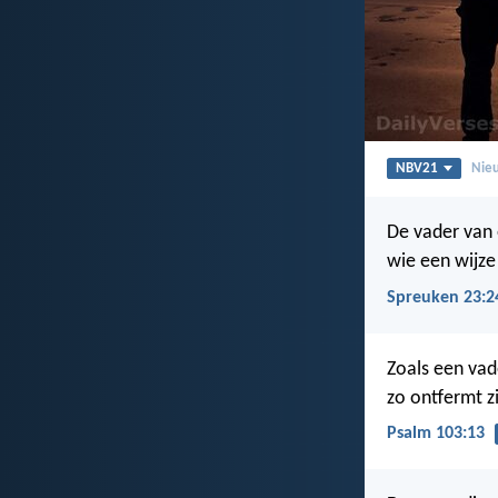
NBV21
Nieu
De vader van 
wie een wijze
Spreuken 23:2
Zoals een vad
zo ontfermt z
Psalm 103:13