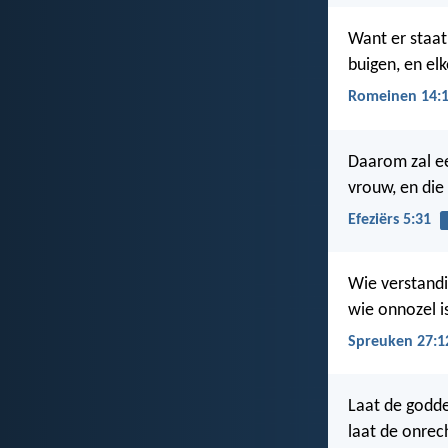
Want er staat 
buigen, en elk
Romeinen 14:
Daarom zal ee
vrouw, en die
Efeziërs 5:31
Wie verstandig
wie onnozel i
Spreuken 27:1
Laat de godde
laat de onrec