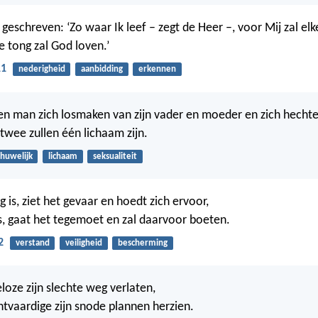
geschreven: ‘Zo waar Ik leef – zegt de Heer –, voor Mij zal elk
e tong zal God loven.’
11
nederigheid
aanbidding
erkennen
n man zich losmaken van zijn vader en moeder en zich hechte
 twee zullen één lichaam zijn.
huwelijk
lichaam
seksualiteit
 is, ziet het gevaar en hoedt zich ervoor,
s, gaat het tegemoet en zal daarvoor boeten.
2
verstand
veiligheid
bescherming
loze zijn slechte weg verlaten,
htvaardige zijn snode plannen herzien.