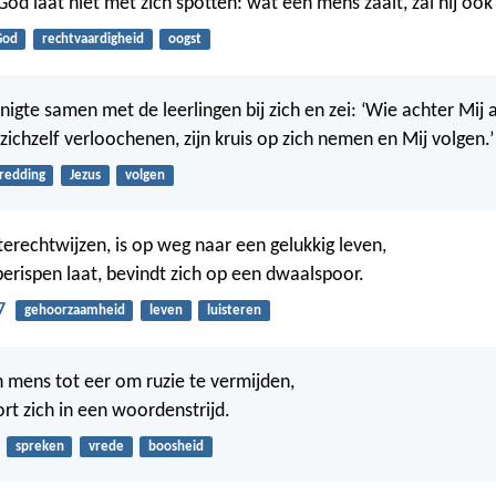
 God laat niet met zich spotten: wat een mens zaait, zal hij oo
God
rechtvaardigheid
oogst
nigte samen met de leerlingen bij zich en zei: ‘Wie achter Mij 
ichzelf verloochenen, zijn kruis op zich nemen en Mij volgen.’
redding
Jezus
volgen
terechtwijzen, is op weg naar een gelukkig leven,
 berispen laat, bevindt zich op een dwaalspoor.
7
gehoorzaamheid
leven
luisteren
n mens tot eer om ruzie te vermijden,
rt zich in een woordenstrijd.
spreken
vrede
boosheid