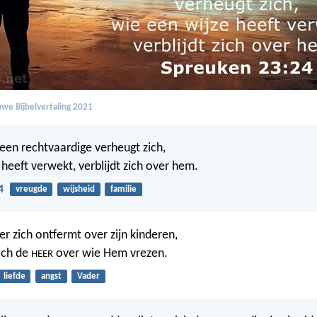
we Bijbelvertaling 2021
een rechtvaardige verheugt zich,
 heeft verwekt, verblijdt zich over hem.
4
vreugde
wijsheid
familie
er zich ontfermt over zijn kinderen,
ich de
over wie Hem vrezen.
HEER
liefde
angst
Vader