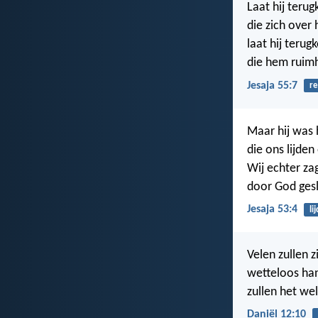
Laat hij teru
die zich over
laat hij teru
die hem ruimh
Jesaja 55:7
re
Maar hij was 
die ons lijden
Wij echter za
door God ges
Jesaja 53:4
li
Velen zullen z
wetteloos han
zullen het wel
Daniël 12:10