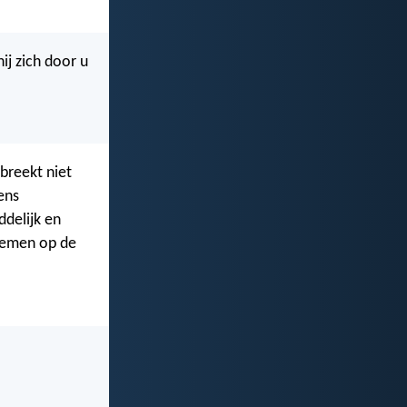
ij zich door u
breekt niet
ens
ddelijk en
 nemen op de