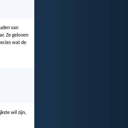
ouden van
aar. Ze geloven
precies wat de
kste wil zijn,