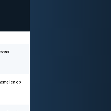
geveer
 hemel en op