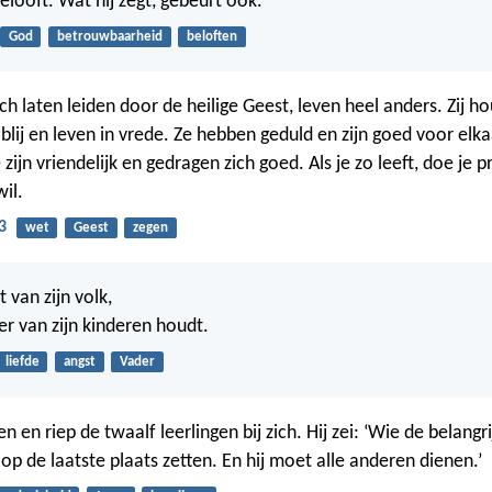
elooft. Wat hij zegt, gebeurt ook.
God
betrouwbaarheid
beloften
ch laten leiden door de heilige Geest, leven heel anders. Zij h
n blij en leven in vrede. Ze hebben geduld en zijn goed voor elk
e zijn vriendelijk en gedragen zich goed. Als je zo leeft, doe je 
wil.
3
wet
Geest
zegen
 van zijn volk,
er van zijn kinderen houdt.
liefde
angst
Vader
en en riep de twaalf leerlingen bij zich. Hij zei: ‘Wie de belangrij
op de laatste plaats zetten. En hij moet alle anderen dienen.’