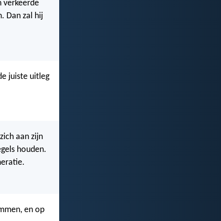
jn verkeerde
. Dan zal hij
e juiste uitleg
zich aan zijn
egels houden.
eratie.
lammen, en op