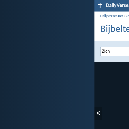
DailyVerse
DailyVerses.net
›
Z
Bijbelt
«