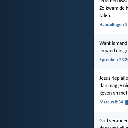
iedereen kwa
Zo kwam de he
talen.
Handelingen 2
Want iemand di
iemand die goe
Spreuken 23:2
Jezus riep alle
dan mag je nie
geven en met 
Marcus 8:34
God verandert