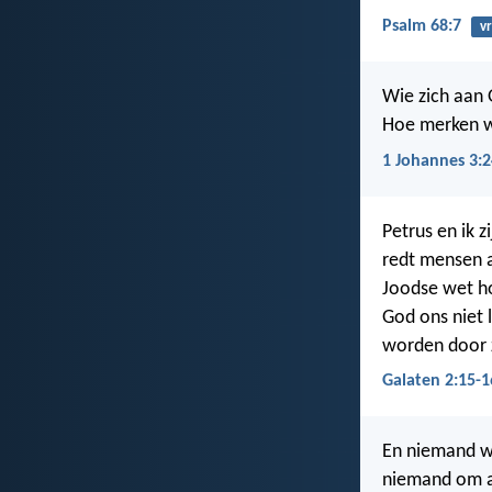
Psalm 68:7
vr
Wie zich aan G
Hoe merken we
1 Johannes 3:2
Petrus en ik 
redt mensen a
Joodse wet ho
God ons niet 
worden door 
Galaten 2:15-1
En niemand wo
niemand om al