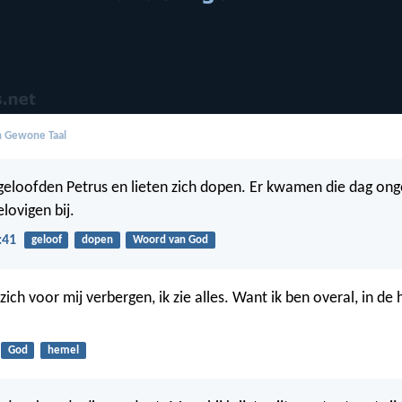
in Gewone Taal
eloofden Petrus en lieten zich dopen. Er kwamen die dag on
lovigen bij.
:41
geloof
dopen
Woord van God
ich voor mij verbergen, ik zie alles. Want ik ben overal, in de
God
hemel