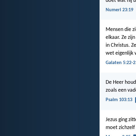
doet wat hij b
Numeri 23:19
Mensen die zi
elkaar. Ze zij
in Christus. Z
wet eigenlijk 
Galaten 5:22-2
De Heer houdt
zoals een vad
Psalm 103:13
Jezus ging zitt
moet zichzelf 