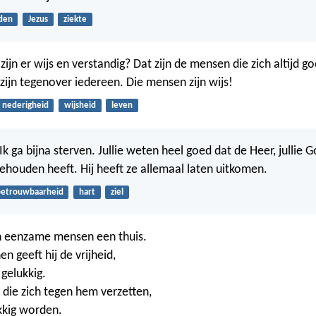
jden
Jezus
ziekte
 zijn er wijs en verstandig? Dat zijn de mensen die zich altijd 
 zijn tegenover iedereen. Die mensen zijn wijs!
nederigheid
wijsheid
leven
Ik ga bijna sterven. Jullie weten heel goed dat de Heer, jullie G
 gehouden heeft. Hij heeft ze allemaal laten uitkomen.
etrouwbaarheid
hart
ziel
n eenzame mensen een thuis.
 geeft hij de vrijheid,
 gelukkig.
ie zich tegen hem verzetten,
kkig worden.