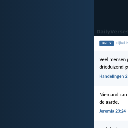
BGT
Bijbel 
Veel mensen g
drieduizend ge
Handelingen 2
Niemand kan z
de aarde.
Jeremia 23:24