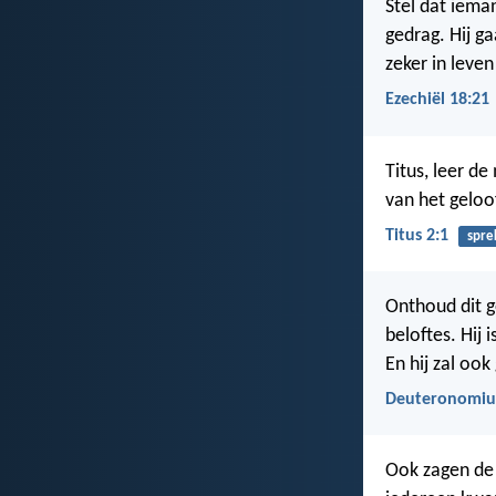
Stel dat ieman
gedrag. Hij ga
zeker in leven
Ezechiël 18:21
Titus, leer de
van het geloo
Titus 2:1
spre
Onthoud dit go
beloftes. Hij
En hij zal oo
Deuteronomiu
Ook zagen de 