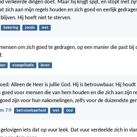
d verkeerde dingen doet. Maar hij krijgt spijt, en stopt met zi
at zich aan mijn regels houden en zich goed en eerlijk gedragen
 blijven. Hij hoeft niet te sterven.
bekering
zonde
wet
 mensen om zich goed te gedragen, op een manier die past bij d
f.
ken
evangelisatie
leren
ed: Alleen de Heer is jullie God. Hij is betrouwbaar. Hij houdt 
 is goed voor mensen die van hem houden en die zich aan zijn r
k goed zijn voor hun nakomelingen, zelfs voor de duizendste gen
m 7:9
betrouwbaarheid
wet
God
gelovigen iets dat op vuur leek. Dat vuur verdeelde zich in v