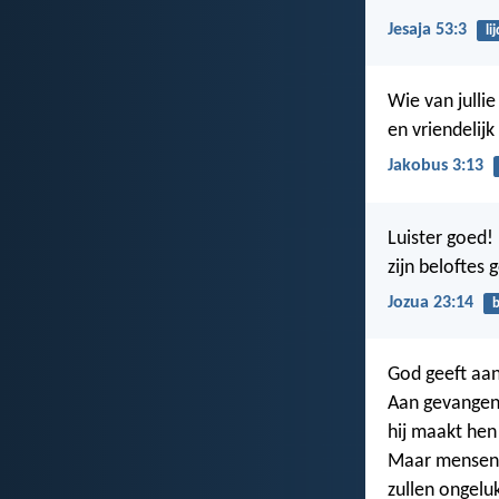
Jesaja 53:3
li
Wie van jullie
en vriendelijk
Jakobus 3:13
Luister goed! 
zijn beloftes
Jozua 23:14
b
God geeft aa
Aan gevangenen
hij maakt hen
Maar mensen d
zullen ongelu