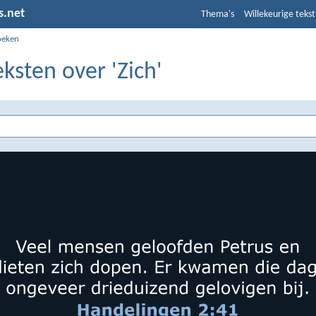
s.net
Thema's
Willekeurige tekst
oeken
eksten over 'Zich'