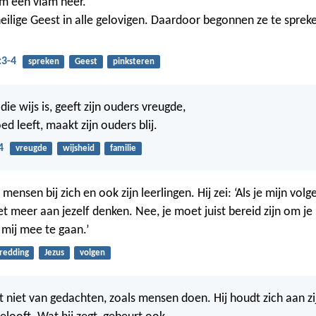
m een vlam neer.
ilige Geest in alle gelovigen. Daardoor begonnen ze te sprek
:3-4
spreken
Geest
pinksteren
e wijs is, geeft zijn ouders vreugde,
d leeft, maakt zijn ouders blij.
4
vreugde
wijsheid
familie
 mensen bij zich en ook zijn leerlingen. Hij zei: ‘Als je mijn volgel
t meer aan jezelf denken. Nee, je moet juist bereid zijn om je
mij mee te gaan.’
redding
Jezus
volgen
 niet van gedachten, zoals mensen doen. Hij houdt zich aan zijn