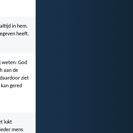
altijd in hem.
gegeven heeft.
ij weten: God
ch aan de
 daardoor ziet
 kan gered
t lukt
 ieder mens