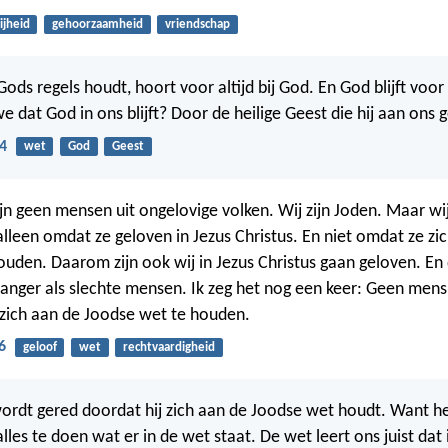
ijheid
gehoorzaamheid
vriendschap
ods regels houdt, hoort voor altijd bij God. En God blijft voor 
 dat God in ons blijft? Door de heilige Geest die hij aan ons 
4
wet
God
Geest
zijn geen mensen uit ongelovige volken. Wij zijn Joden. Maar w
lleen omdat ze geloven in Jezus Christus. En niet omdat ze zi
uden. Daarom zijn ook wij in Jezus Christus gaan geloven. En
langer als slechte mensen. Ik zeg het nog een keer: Geen mens
zich aan de Joodse wet te houden.
6
geloof
wet
rechtvaardigheid
rdt gered doordat hij zich aan de Joodse wet houdt. Want he
les te doen wat er in de wet staat. De wet leert ons juist dat