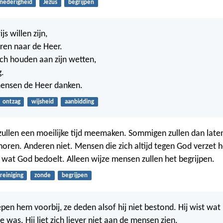
nederigheid
Jezus
begrijpen
s willen zijn,
ren naar de Heer.
ch houden aan zijn wetten,
g.
 mensen de Heer danken.
ontzag
wijsheid
aanbidding
ullen een moeilijke tijd meemaken. Sommigen zullen dan laten
 horen. Anderen niet. Mensen die zich altijd tegen God verzet 
n wat God bedoelt. Alleen wijze mensen zullen het begrijpen.
reiniging
zonde
begrijpen
en hem voorbij, ze deden alsof hij niet bestond. Hij wist wat p
e was. Hij liet zich liever niet aan de mensen zien.