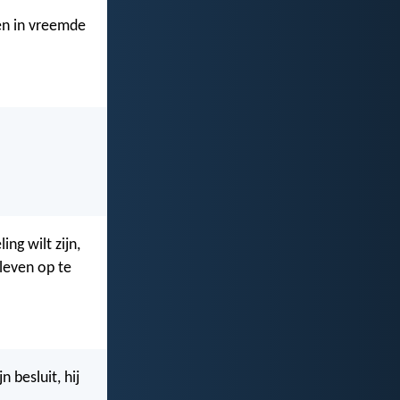
en in vreemde
ing wilt zijn,
 leven op te
 besluit, hij