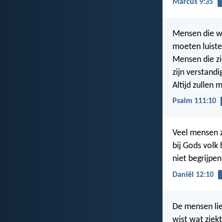
Marcus 9:35
Mensen die wij
moeten luiste
Mensen die zi
zijn verstandi
Altijd zullen
Psalm 111:10
Veel mensen z
bij Gods volk
niet begrijpe
Daniël 12:10
De mensen liep
wist wat ziekt