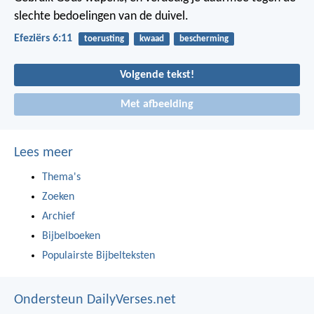
slechte bedoelingen van de duivel.
Efeziërs 6:11
toerusting
kwaad
bescherming
Volgende tekst!
Met afbeelding
Lees meer
Thema's
Zoeken
Archief
Bijbelboeken
Populairste Bijbelteksten
Ondersteun DailyVerses.net