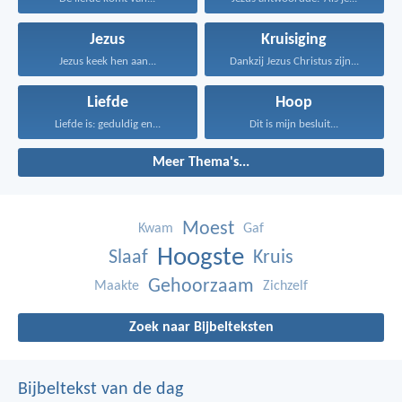
Jezus
Kruisiging
Jezus keek hen aan...
Dankzij Jezus Christus zijn...
Liefde
Hoop
Liefde is: geduldig en...
Dit is mijn besluit...
Meer Thema's...
Moest
Kwam
Gaf
Hoogste
Slaaf
Kruis
Gehoorzaam
Maakte
Zichzelf
Zoek naar Bijbelteksten
Bijbeltekst van de dag