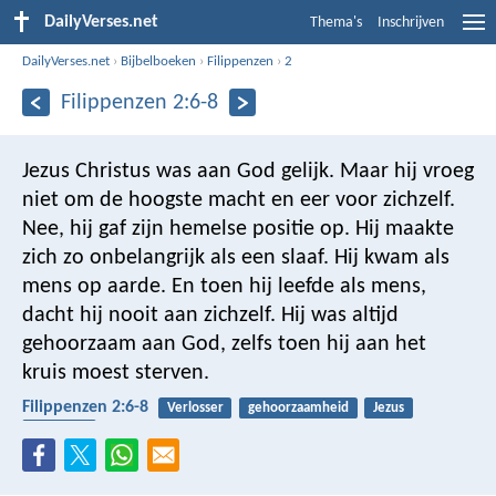
DailyVerses.net
Thema's
Inschrijven
DailyVerses.net
›
Bijbelboeken
›
Filippenzen
›
2
Filippenzen 2:6-8
Jezus Christus was aan God gelijk. Maar hij vroeg
niet om de hoogste macht en eer voor zichzelf.
Nee, hij gaf zijn hemelse positie op. Hij maakte
zich zo onbelangrijk als een slaaf. Hij kwam als
mens op aarde. En toen hij leefde als mens,
dacht hij nooit aan zichzelf. Hij was altijd
gehoorzaam aan God, zelfs toen hij aan het
kruis moest sterven.
Filippenzen 2:6-8
Verlosser
gehoorzaamheid
Jezus
kruisiging