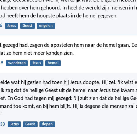
eilige Geest liet zien wie hij werkelijk was. De engelen hebben
n hebben over hem gehoord. In heel de wereld zijn mensen in
od heeft hem de hoogste plaats in de hemel gegeven.
6
Jezus
Geest
engelen
at gezegd had, zagen de apostelen hem naar de hemel gaan. E
at ze hem niet meer konden zien.
:9
wonderen
Jezus
hemel
lde wat hij gezien had toen hij Jezus doopte. Hij zei: ‘Ik wist 
 ik zag dat de heilige Geest uit de hemel naar Jezus toe kwam a
ef. En God had tegen mij gezegd: ‘Jij zult zien dat de heilige Ge
mand toe komt, en bij hem blijft. Hij is degene die mensen za
’
-33
Jezus
Geest
dopen