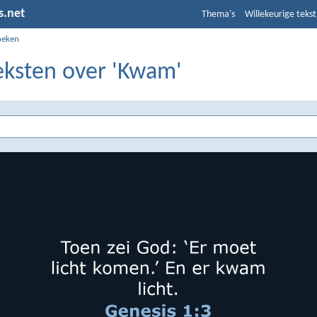
s.net
Thema's
Willekeurige tekst
oeken
teksten over 'Kwam'