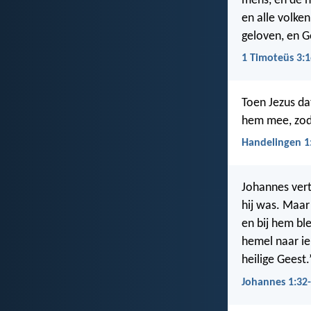
mens, en de h
en alle volke
geloven, en G
1 Timoteüs 3:1
Toen Jezus d
hem mee, zod
Handelingen 1
Johannes verte
hij was. Maar
en bij hem ble
hemel naar ie
heilige Geest.’
Johannes 1:32