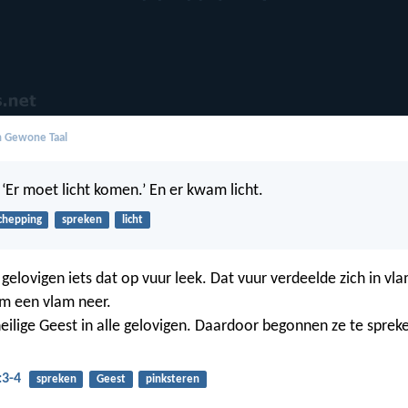
in Gewone Taal
 ‘Er moet licht komen.’ En er kwam licht.
chepping
spreken
licht
gelovigen iets dat op vuur leek. Dat vuur verdeelde zich in v
m een vlam neer.
ilige Geest in alle gelovigen. Daardoor begonnen ze te sprek
:3-4
spreken
Geest
pinksteren