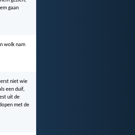
 hem gezien,
 hem gaan
en wolk nam
eerst niet wie
ls een duif,
est uit de
l dopen met de