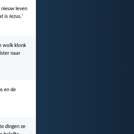
n nieuw leven
 is Jezus.’
ie wolk klonk
ister naar
us en de
te dingen ze