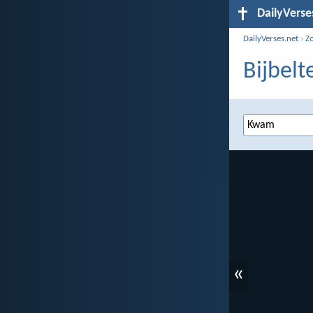
DailyVerse
DailyVerses.net
›
Z
Bijbel
«