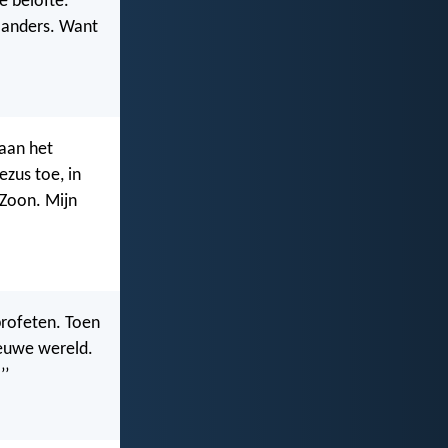
e belofte.
 anders. Want
 aan het
zus toe, in
 Zoon. Mijn
profeten. Toen
euwe wereld.
’’