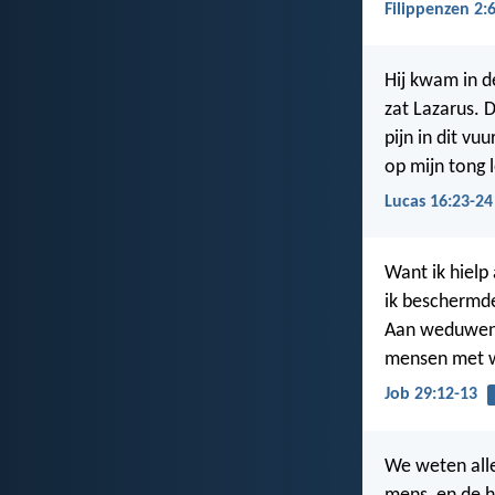
Filippenzen 2:
Hij kwam in de
zat Lazarus. 
pijn in dit v
op mijn tong l
Lucas 16:23-24
Want ik hiel
ik beschermde
Aan weduwen 
mensen met wi
Job 29:12-13
We weten alle