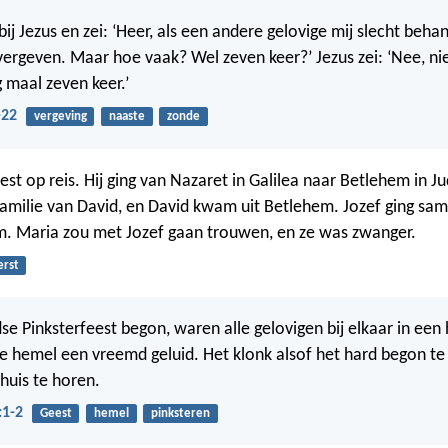
j Jezus en zei: ‘Heer, als een andere gelovige mij slecht behan
ergeven. Maar hoe vaak? Wel zeven keer?’ Jezus zei: ‘Nee, nie
 maal zeven keer.’
-22
vergeving
naaste
zonde
st op reis. Hij ging van Nazaret in Galilea naar Betlehem in J
amilie van David, en David kwam uit Betlehem. Jozef ging sa
m. Maria zou met Jozef gaan trouwen, en ze was zwanger.
erst
se Pinksterfeest begon, waren alle gelovigen bij elkaar in een
e hemel een vreemd geluid. Het klonk alsof het hard begon te
huis te horen.
:1-2
Geest
hemel
pinksteren