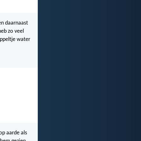
 en daarnaast
heb zo veel
uppeltje water
op aarde als