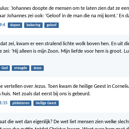
ulus: ‘Johannes doopte de mensen om te laten zien dat ze ee
r Johannes zei ook: ‘Geloof in de man die na mij komt.’ En dat
9:4
dopen
bekering
geloof
 dat zei, kwam er een stralend lichte wolk boven hen. En uit d
 zei: ‘Hij alleen is mijn Zoon. Mijn liefde voor hem is groot. Lu
God
vreugde
Jezus
te vertellen over Jezus. Toen kwam de heilige Geest in Corneli
 huis. Net zoals dat eerst bij ons is gebeurd.
1:15
pinksteren
Heilige Geest
t die wet dan eigenlijk? De wet liet mensen zien welke slech