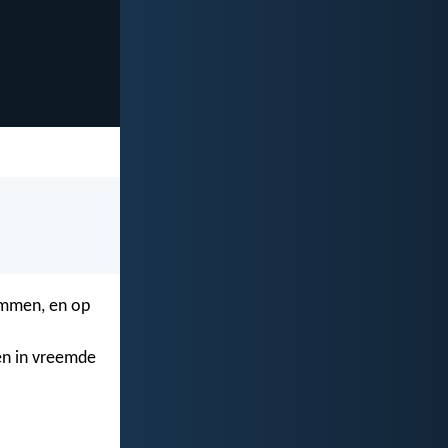
lammen, en op
en in vreemde