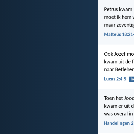
Petrus kwam bi
moet ik hem v
maar zeventig
Matteüs 18:21
Ook Jozef moe
kwam uit de f
naar Betlehe
Lucas 2:4-5
k
Toen het Jood
kwam er uit d
was overal in 
Handelingen 2