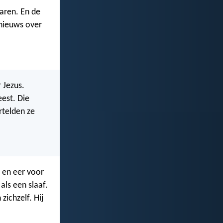
aren. En de
 nieuws over
 Jezus.
eest. Die
rtelden ze
 en eer voor
 als een slaaf.
zichzelf. Hij