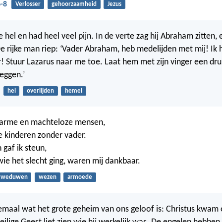
6-8
Verlosser
gehoorzaamheid
Jezus
 hel en had heel veel pijn. In de verte zag hij Abraham zitten,
De rijke man riep: ‘Vader Abraham, heb medelijden met mij! Ik 
uur! Stuur Lazarus naar me toe. Laat hem met zijn vinger een dr
eggen.’
hel
overlijden
hemel
p arme en machteloze mensen,
 kinderen zonder vader.
gaf ik steun,
e het slecht ging, waren mij dankbaar.
weduwen
wezen
armoede
maal wat het grote geheim van ons geloof is: Christus kwam 