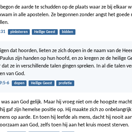
begon de aarde te schudden op de plaats waar ze bij elkaar w
 kwam in alle apostelen. Ze begonnen zonder angst het goede
llen.
:31
pinksteren
Heilige Geest
bidden
igen dat hoorden, lieten ze zich dopen in de naam van de Heer
Paulus zijn handen op hun hoofd, en zo kregen ze de heilige G
dat ze in verschillende talen gingen spreken. In al die talen ve
nen van God.
9:5-6
dopen
Heilige Geest
profetie
s was aan God gelijk. Maar hij vroeg niet om de hoogste macht
 hij gaf zijn hemelse positie op. Hij maakte zich zo onbelangrijk
ens op aarde. En toen hij leefde als mens, dacht hij nooit aan 
hoorzaam aan God, zelfs toen hij aan het kruis moest sterven.