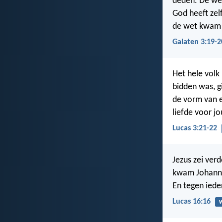
deden. De wet
God heeft zel
de wet kwam p
Galaten 3:19-2
Het hele volk
bidden was, g
de vorm van e
liefde voor jou
Lucas 3:21-22
Jezus zei ver
kwam Johanne
En tegen iede
Lucas 16:16