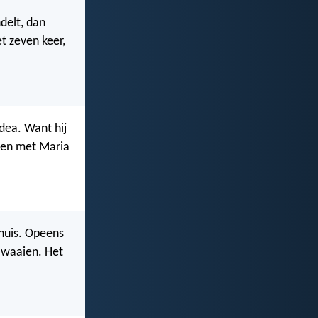
delt, dan
t zeven keer,
udea. Want hij
men met Maria
 huis. Opeens
 waaien. Het