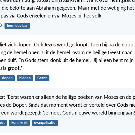
 was dus nuttig, totdat Christus kwam. Want over hem gaat d
f die belofte aan Abraham gegeven. Maar met de wet ging het
as via Gods engelen en via Mozes bij het volk.
0
bemiddelaar
 liet zich dopen. Ook Jezus werd gedoopt. Toen hij na de doop
ing de hemel open. Uit de hemel kwam de heilige Geest naar Je
en duif. En Gods stem klonk uit de hemel: ‘Jij alleen bent mijn
 is groot.’
dopen
bidden
Geest
der: ‘Eerst waren er alleen de heilige boeken van Mozes en de 
s de Doper. Sinds dat moment wordt er verteld over Gods ni
reen wordt gezegd: ‘Je moet Gods nieuwe wereld binnengaan!
wet
koninkrijk
evangelisatie