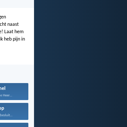
gen
icht naast
oe! Laat hem
k heb pijn in
el
e Heer...
op
besluit...