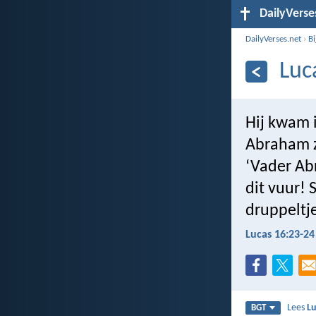
DailyVerse
DailyVerses.net
›
B
Luc
Hij kwam i
Abraham zi
‘Vader Abr
dit vuur! 
druppeltje
Lucas 16:23-24
Lees
Lu
BGT