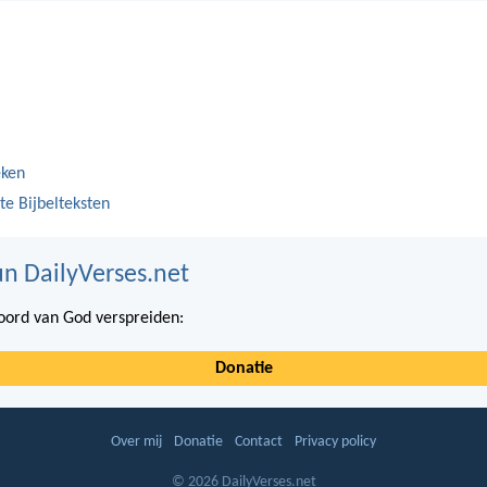
eken
te Bijbelteksten
n DailyVerses.net
ord van God verspreiden:
Donatie
Over mij
Donatie
Contact
Privacy policy
© 2026 DailyVerses.net