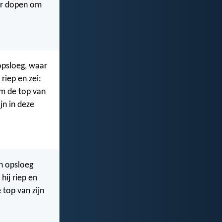
ter dopen om
 opsloeg, waar
 riep en zei:
em de top van
ijn in deze
en opsloeg
hij riep en
 top van zijn