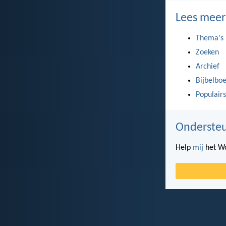
Lees meer
Thema's
Zoeken
Archief
Bijbelbo
Populairs
Ondersteu
Help
mij
het Wo