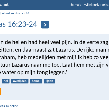
s.net
Thema's
Willekeurige tekst
ijbelboeken
›
Lucas
›
16
as 16:23-24
n de hel en had heel veel pijn. In de verte zag 
tten, en daarnaast zat Lazarus. De rijke man r
aham, heb medelijden met mij! Ik heb zo veel
Stuur Lazarus naar me toe. Laat hem met zijn 
 water op mijn tong leggen.’
hel
overlijden
hemel
lijden
cas 16
online