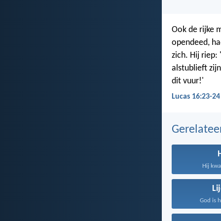
Ook de rijke m
opendeed, had 
zich. Hij riep
alstublieft z
dit vuur!'
Lucas 16:23-24
Gerelate
Hij kwa
Li
God is h