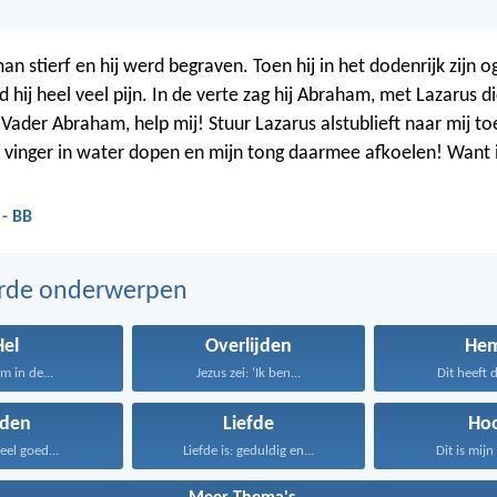
an stierf en hij werd begraven. Toen hij in het dodenrijk zijn o
hij heel veel pijn. In de verte zag hij Abraham, met Lazarus d
: 'Vader Abraham, help mij! Stuur Lazarus alstublieft naar mij t
ijn vinger in water dopen en mijn tong daarmee afkoelen! Want i
 - BB
erde onderwerpen
Hel
Overlijden
Hem
m in de...
Jezus zei: ‘Ik ben...
Dit heeft d
jden
Liefde
Ho
eel goed...
Liefde is: geduldig en...
Dit is mijn 