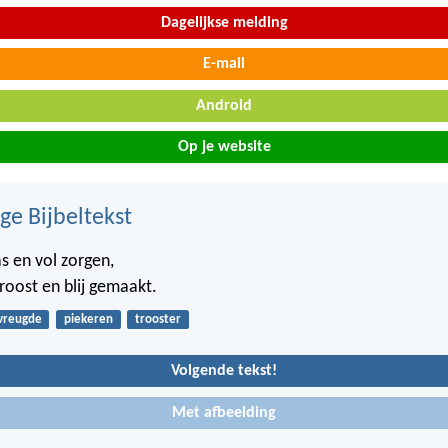
Dagelijkse melding
E-mail
Android
Op je website
ge Bijbeltekst
s en vol zorgen,
roost en blij gemaakt.
vreugde
piekeren
trooster
Volgende tekst!
Met afbeelding