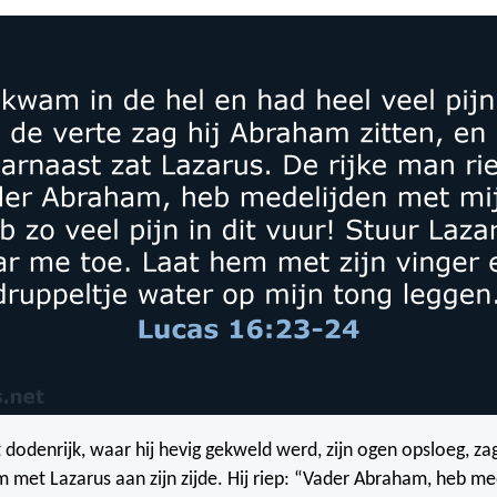
t dodenrijk, waar hij hevig gekweld werd, zijn ogen opsloeg, zag
 met Lazarus aan zijn zijde. Hij riep: “Vader Abraham, heb m