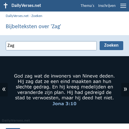
DailyVerses.net
Thema's
Inschrijven
DailyVerses.net
›
Zoeken
Bijbelteksten over 'Zag'
«
»