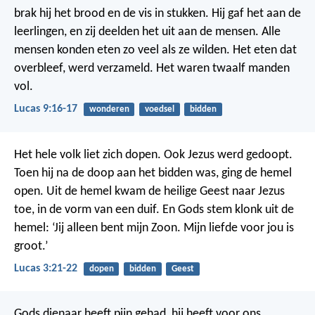
brak hij het brood en de vis in stukken. Hij gaf het aan de
leerlingen, en zij deelden het uit aan de mensen.
Alle
mensen konden eten zo veel als ze wilden. Het eten dat
overbleef, werd verzameld. Het waren twaalf manden
vol.
Lucas 9:16-17
wonderen
voedsel
bidden
Het hele volk liet zich dopen. Ook Jezus werd gedoopt.
Toen hij na de doop aan het bidden was, ging de hemel
open. Uit de hemel kwam de heilige Geest naar Jezus
toe, in de vorm van een duif. En Gods stem klonk uit de
hemel: ‘Jij alleen bent mijn Zoon. Mijn liefde voor jou is
groot.’
Lucas 3:21-22
dopen
bidden
Geest
Gods dienaar heeft pijn gehad, hij heeft voor ons