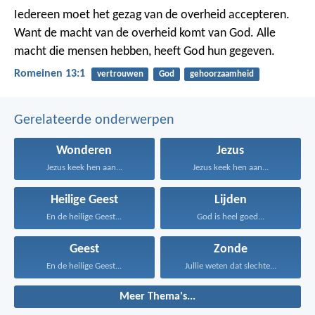
Iedereen moet het gezag van de overheid accepteren.
Want de macht van de overheid komt van God. Alle
macht die mensen hebben, heeft God hun gegeven.
Romeinen 13:1
vertrouwen
God
gehoorzaamheid
Gerelateerde onderwerpen
Wonderen
Jezus
Jezus keek hen aan...
Jezus keek hen aan...
Heilige Geest
Lijden
En de heilige Geest...
God is heel goed...
Geest
Zonde
En de heilige Geest...
Jullie weten dat slechte...
Meer Thema's...