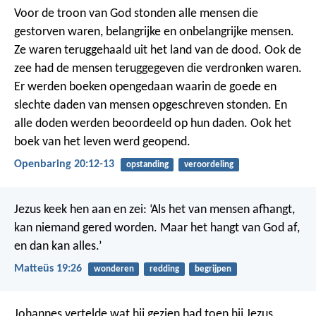
Voor de troon van God stonden alle mensen die
gestorven waren, belangrijke en onbelangrijke mensen.
Ze waren teruggehaald uit het land van de dood. Ook de
zee had de mensen teruggegeven die verdronken waren.
Er werden boeken opengedaan waarin de goede en
slechte daden van mensen opgeschreven stonden. En
alle doden werden beoordeeld op hun daden.
Ook het
boek van het leven werd geopend.
Openbaring 20:12-13
opstanding
veroordeling
Jezus keek hen aan en zei: ‘Als het van mensen afhangt,
kan niemand gered worden. Maar het hangt van God af,
en dan kan alles.’
Matteüs 19:26
wonderen
redding
begrijpen
Johannes vertelde wat hij gezien had toen hij Jezus