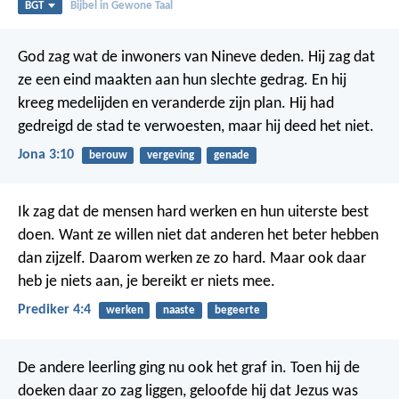
BGT
Bijbel in Gewone Taal
God zag wat de inwoners van Nineve deden. Hij zag dat
ze een eind maakten aan hun slechte gedrag. En hij
kreeg medelijden en veranderde zijn plan. Hij had
gedreigd de stad te verwoesten, maar hij deed het niet.
Jona 3:10
berouw
vergeving
genade
Ik zag dat de mensen hard werken en hun uiterste best
doen. Want ze willen niet dat anderen het beter hebben
dan zijzelf. Daarom werken ze zo hard. Maar ook daar
heb je niets aan, je bereikt er niets mee.
Prediker 4:4
werken
naaste
begeerte
De andere leerling ging nu ook het graf in. Toen hij de
doeken daar zo zag liggen, geloofde hij dat Jezus was