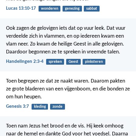
Lucas 13:10-17
wonderen
genezing
sabbat
Ook zagen de gelovigen iets dat op vuur leek. Dat vuur
verdeelde zich in vlammen, en op iedereen kwam een
vlam neer.
Zo kwam de heilige Geest in alle gelovigen.
Daardoor begonnen ze te spreken in vreemde talen.
Handelingen 2:3-4
spreken
Geest
pinksteren
Toen begrepen ze dat ze naakt waren. Daarom pakten
ze grote bladeren van een vijgenboom, en die bonden ze
om hun heupen.
Genesis 3:7
kleding
zonde
Toen nam Jezus het brood en de vis. Hij keek omhoog
naar de hemel en dankte God voor het voedsel. Daarna