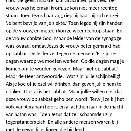
had. Die geest maakte haar al achttien jaar ziek. De
vrouw was helemaal krom, ze kon niet meer rechtop
staan. Toen Jezus haar zag, riep hij haar bij zich en zei:
‘Je bent bevrijd van je ziekte.’ Toen legde hij zijn handen
op de vrouw, en meteen kon ze weer rechtop staan. En
de vrouw dankte God.
Maar de leider van de synagoge
was kwaad, omdat Jezus de vrouw beter gemaakt had
op sabbat. De leider zei tegen de mensen: ‘Er zijn zes
dagen waarop we moeten werken. Op die dagen mag je
komen om te worden genezen. Maar niet op sabbat.’
Maar de Heer antwoordde: ‘Wat zijn jullie schijnheilig!
Als je koe of je ezel wil drinken, dan geven jullie hem te
drinken. Ook al is het sabbat. Maar jullie willen niet dat
deze vrouw op sabbat geholpen wordt. Terwijl ze bij het
volk van Abraham hoort, en al achttien jaar in de macht
van Satan was.’
Toen Jezus dat zei, schaamden zijn
tegenstanders zich. En alle andere mensen waren blij
met de geweldige dingen die hij deed.