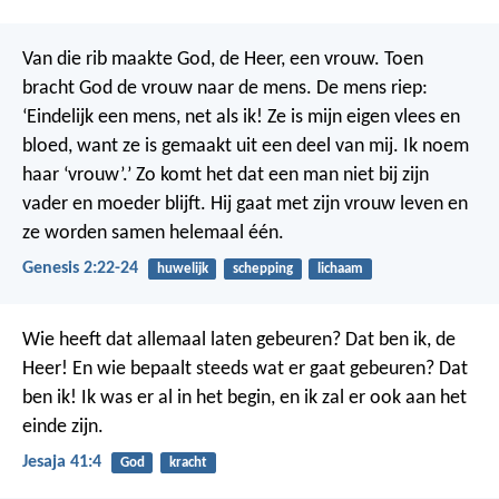
Van die rib maakte God, de Heer, een vrouw.
Toen
bracht God de vrouw naar de mens. De mens riep:
‘Eindelijk een mens, net als ik! Ze is mijn eigen vlees en
bloed, want ze is gemaakt uit een deel van mij. Ik noem
haar ‘vrouw’.’
Zo komt het dat een man niet bij zijn
vader en moeder blijft. Hij gaat met zijn vrouw leven en
ze worden samen helemaal één.
Genesis 2:22-24
huwelijk
schepping
lichaam
Wie heeft dat allemaal laten gebeuren? Dat ben ik, de
Heer! En wie bepaalt steeds wat er gaat gebeuren? Dat
ben ik! Ik was er al in het begin, en ik zal er ook aan het
einde zijn.
Jesaja 41:4
God
kracht