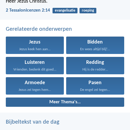
Heer Jezus Christus.
2 Tessalonicenzen 2:14
evangelisatie
roeping
Gerelateerde onderwerpen
Jezus
Bidden
Jezus keek hen aan...
En wees altijd blij!...
Luisteren
Redding
Vrienden, bedenk dit goed...
Hij is de redder...
Armoede
Pasen
Jezus zei tegen hem...
De engel zei tegen...
Meer Thema's...
Bijbeltekst van de dag