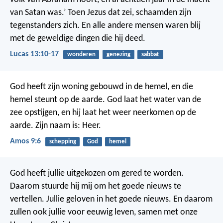
van Satan was.’
Toen Jezus dat zei, schaamden zijn
tegenstanders zich. En alle andere mensen waren blij
met de geweldige dingen die hij deed.
Lucas 13:10-17
wonderen
genezing
sabbat
God heeft zijn woning gebouwd in de hemel,
en die
hemel steunt op de aarde.
God laat het water van de
zee opstijgen,
en hij laat het weer neerkomen op de
aarde.
Zijn naam is: Heer.
Amos 9:6
schepping
God
hemel
God heeft jullie uitgekozen om gered te worden.
Daarom stuurde hij mij om het goede nieuws te
vertellen. Jullie geloven in het goede nieuws. En daarom
zullen ook jullie voor eeuwig leven, samen met onze