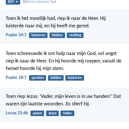
BGT
Bijbel in Gewone Taal
Toen ik het moeilijk had,
riep ik naar de Heer.
Hij
luisterde naar mij,
en hij heeft me gered.
Psalm 34:7
luisteren
bidden
redding
Toen schreeuwde ik om hulp naar mijn God,
vol angst
riep ik naar de Heer.
En hij hoorde mij roepen,
vanuit de
hemel hoorde hij mijn stem.
Psalm 18:7
spreken
bidden
luisteren
Toen riep Jezus: ‘Vader, mijn leven is in uw handen!’ Dat
waren zijn laatste woorden. Zo stierf hij.
Lucas 23:46
pasen
Jezus
Vader