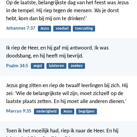
Op de laatste, belangrijkste dag van het feest was Jezus
in de tempel. Hij riep tegen de mensen: ‘Als je dorst
hebt, kom dan bij mij om te drinken!’
Johannes 7:37
Jezus
voedsel
toerusting
Ik riep de Heer, en hij gaf mij antwoord.
Ik was
doodsbang, en hij heeft mij bevrijd.
Psalm 34:5
angst
luisteren
zoeken
Jezus ging zitten en riep de twaalf leerlingen bij zich. Hij
zei: ‘Wie de belangrijkste wil zijn, moet zichzelf op de
laatste plaats zetten. En hij moet alle anderen dienen.’
Marcus 9:35
nederigheid
Jezus
begrijpen
Toen ik het moeilijk had, riep ik naar de Heer.
En hij