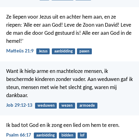
Ze liepen voor Jezus uit en achter hem aan, en ze
riepen: ‘Alle eer aan God! Leve de Zoon van David! Leve
de man die door God gestuurd is! Alle eer aan God in de
hemel!’
Matteüs 21:9
Jezus
aanbidding
pasen
Want ik hielp arme en machteloze mensen,
ik
beschermde kinderen zonder vader.
Aan weduwen gaf ik
steun,
mensen met wie het slecht ging, waren mij
dankbaar.
Job 29:12-13
weduwen
wezen
armoede
Ik bad tot God
en ik zong een lied om hem te eren.
Psalm 66:17
aanbidding
bidden
lof