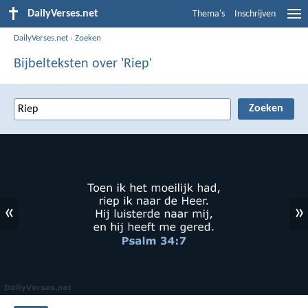
DailyVerses.net
Thema's
Inschrijven
DailyVerses.net
›
Zoeken
Bijbelteksten over 'Riep'
«
»