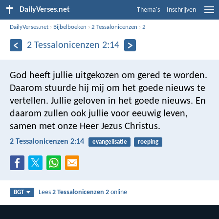
DailyVerses.net
Thema's
Inschrijven
DailyVerses.net
›
Bijbelboeken
›
2 Tessalonicenzen
›
2
2 Tessalonicenzen 2:14
God heeft jullie uitgekozen om gered te worden.
Daarom stuurde hij mij om het goede nieuws te
vertellen. Jullie geloven in het goede nieuws. En
daarom zullen ook jullie voor eeuwig leven,
samen met onze Heer Jezus Christus.
2 Tessalonicenzen 2:14
evangelisatie
roeping
Lees
2 Tessalonicenzen 2
online
BGT