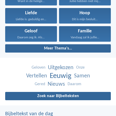
Want in de heilige...
Jullie hebben niet mij...
Liefde
Hoop
Liefde is: geduldig en...
Dit is mijn besluit...
Geloof
Familie
Daarom zeg ik: Als...
Vandaag zal ik jullie...
Meer Thema's...
Uitgekozen
Geloven
Onze
Eeuwig
Vertellen
Samen
Nieuws
Gered
Daarom
Zoek naar Bijbelteksten
Bijbeltekst van de dag