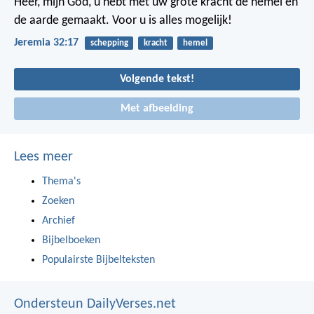
Heer, mijn God, u hebt met uw grote kracht de hemel en
de aarde gemaakt. Voor u is alles mogelijk!
Jeremia 32:17
schepping
kracht
hemel
Volgende tekst!
Met afbeelding
Lees meer
Thema's
Zoeken
Archief
Bijbelboeken
Populairste Bijbelteksten
Ondersteun DailyVerses.net