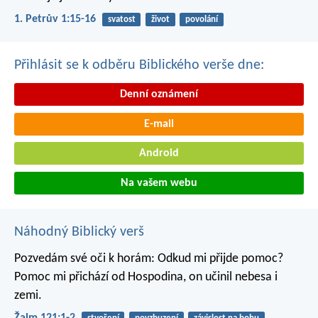
1. Petrův 1:15-16
svatost
život
povolání
Přihlásit se k odběru Biblického verše dne:
Denní oznámení
E-mail
Android
Na vašem webu
Náhodný Biblický verš
Pozvedám své oči k horám:
Odkud mi přijde pomoc?
Pomoc mi přichází od Hospodina,
on učinil nebesa i
zemi.