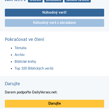
Žalm 121:1-2
stvoření
povzbuzení
závislost na bohu
Náhodný verš!
Náhodný verš s obrázkem
Pokračovat ve čtení
Témata
Archiv
Biblické knihy
Top 100 Biblických veršů
Darujte
Darem podpořte DailyVerses.net:
Darujte