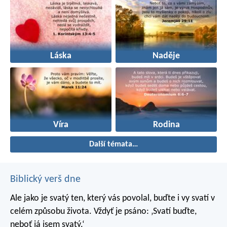
Láska
Naděje
Víra
Rodina
Další témata…
Biblický verš dne
Ale jako je svatý ten, který vás povolal, buďte i vy svatí v
celém způsobu života. Vždyť je psáno: ‚Svatí buďte,
neboť já jsem svatý.‘