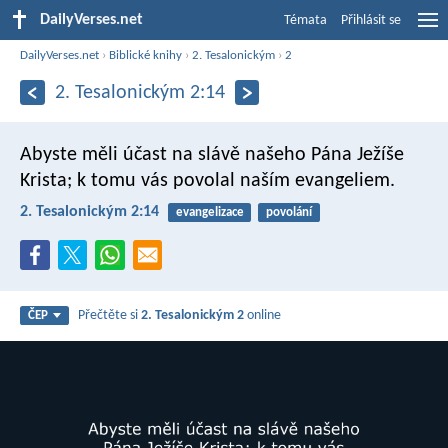
DailyVerses.net
Témata
Přihlásit se
DailyVerses.net
›
Biblické knihy
›
2. Tesalonickým
›
2
2. Tesalonickým 2:14
Abyste měli účast na slávě našeho Pána Ježíše
Krista; k tomu vás povolal naším evangeliem.
2. Tesalonickým 2:14
evangelizace
povolání
Přečtěte si
2. Tesalonickým 2
online
ČEP