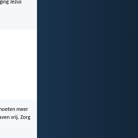
ging Jezus
e moeten meer
ven vrij. Zorg