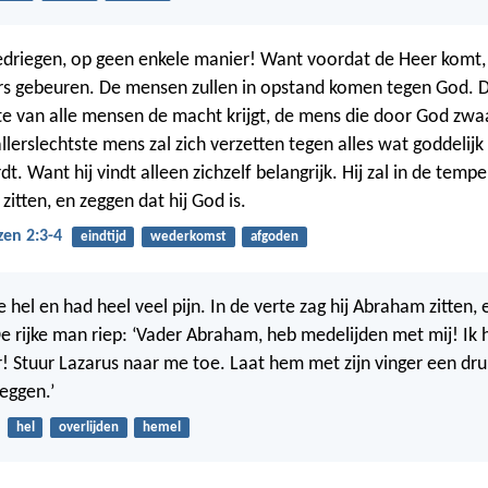
bedriegen, op geen enkele manier! Want voordat de Heer komt, 
rs gebeuren. De mensen zullen in opstand komen tegen God. 
ste van alle mensen de macht krijgt, de mens die door God zwaa
lerslechtste mens zal zich verzetten tegen alles wat goddelijk 
 Want hij vindt alleen zichzelf belangrijk. Hij zal in de temp
itten, en zeggen dat hij God is.
zen 2:3-4
eindtijd
wederkomst
afgoden
 hel en had heel veel pijn. In de verte zag hij Abraham zitten,
De rijke man riep: ‘Vader Abraham, heb medelijden met mij! Ik 
uur! Stuur Lazarus naar me toe. Laat hem met zijn vinger een dr
eggen.’
hel
overlijden
hemel