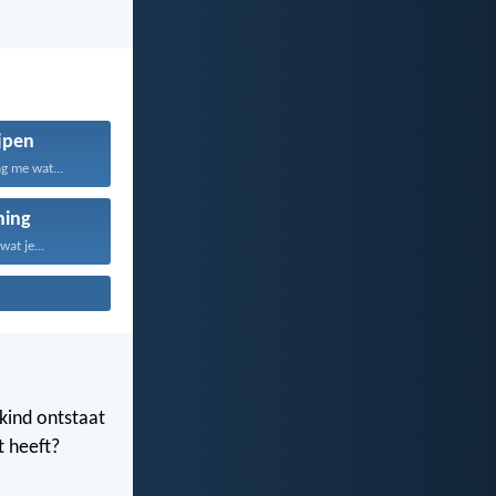
jpen
g me wat...
ning
wat je...
 kind ontstaat
t heeft?