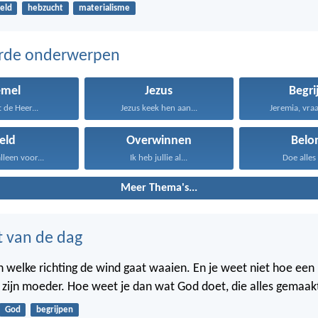
eld
hebzucht
materialisme
erde onderwerpen
emel
Jezus
Begri
t de Heer...
Jezus keek hen aan...
Jeremia, vraa
eld
Overwinnen
Belo
alleen voor...
Ik heb jullie al...
Doe alles 
Meer Thema's...
t van de dag
in welke richting de wind gaat waaien. En je weet niet hoe een
n zijn moeder. Hoe weet je dan wat God doet, die alles gemaak
God
begrijpen