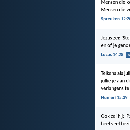
Mensen die kw
Mensen die vr
Spreuken 12:2
Jezus zei: ‘S
en of je genoe
Lucas 14:28
s
Telkens als ju
jullie je aan 
verlangens te
Numeri 15:39
Ook zei hij: ‘
heel veel bezi