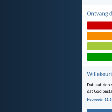
Ontvang de
Willekeuri
Dat laat zien
dat God bestaa
Hebreeën 11:6