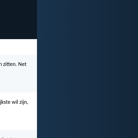
n zitten. Net
kste wil zijn,