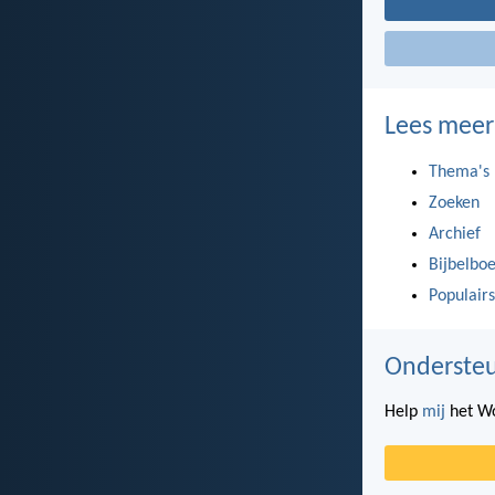
Lees meer
Thema's
Zoeken
Archief
Bijbelbo
Populairs
Ondersteu
Help
mij
het Wo