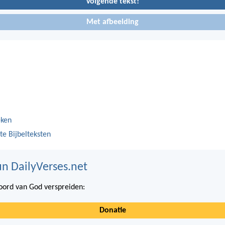
Volgende tekst!
Met afbeelding
eken
te Bijbelteksten
n DailyVerses.net
ord van God verspreiden:
Donatie