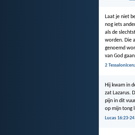
Laat je niet 
nog iets ande
als de slecht
worden. Die al
genoemd wordt.
van God gaan z
2 Tessalonicen
Hij kwam in de
zat Lazarus. 
pijn in dit v
op mijn tong l
Lucas 16:23-24