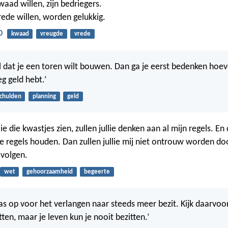
aad willen, zijn bedriegers.
ede willen, worden gelukkig.
0
kwaad
vreugde
vrede
tel dat je een toren wilt bouwen. Dan ga je eerst bedenken hoev
g geld hebt.’
chulden
planning
geld
llie die kwastjes zien, zullen jullie denken aan al mijn regels. En
die regels houden. Dan zullen jullie mij niet ontrouw worden do
 volgen.
wet
gehoorzaamheid
begeerte
Pas op voor het verlangen naar steeds meer bezit. Kijk daarvoor
tten, maar je leven kun je nooit bezitten.’