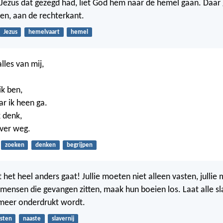
Jezus dat gezegd had, liet God hem naar de hemel gaan. Daar 
ten, aan de rechterkant.
Jezus
hemelvaart
hemel
lles van mij,
k ben,
r ik heen ga.
 denk,
 ver weg.
zoeken
denken
begrijpen
t het heel anders gaat! Jullie moeten niet alleen vasten, julli
 mensen die gevangen zitten, maak hun boeien los. Laat alle sla
meer onderdrukt wordt.
sten
naaste
slavernij