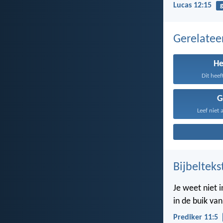
Lucas 12:15
g
Gerelate
H
Dit heef
G
Leef niet 
Bijbelteks
Je weet niet 
in de buik va
Prediker 11:5