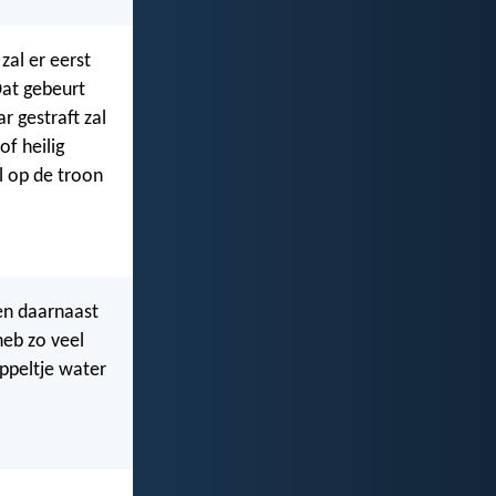
zal er eerst
Dat gebeurt
r gestraft zal
of heilig
el op de troon
 en daarnaast
heb zo veel
uppeltje water