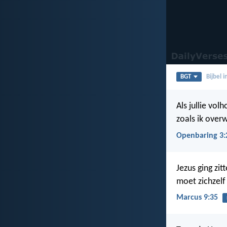
BGT
Bijbel 
Als jullie vol
zoals ik over
Openbaring 3:
Jezus ging zitt
moet zichzelf 
Marcus 9:35