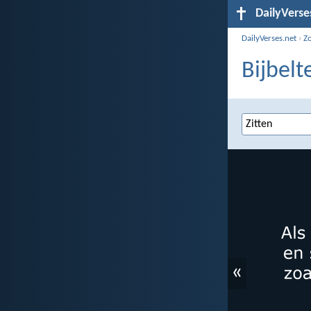
DailyVerse
DailyVerses.net
›
Z
Bijbelt
«