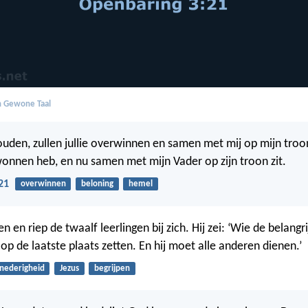
in Gewone Taal
houden, zullen jullie overwinnen en samen met mij op mijn troo
wonnen heb, en nu samen met mijn Vader op zijn troon zit.
21
overwinnen
beloning
hemel
en en riep de twaalf leerlingen bij zich. Hij zei: ‘Wie de belangrij
op de laatste plaats zetten. En hij moet alle anderen dienen.’
nederigheid
Jezus
begrijpen