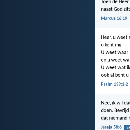
Toen de Heer 
naast God zit
Marcus 16:19
Heer, u weet a
u kent mij.
U weet waar i
en u weet waa
U weet wat ik
ook al bent u
Psalm 139:1-2
Nee, ik wil da
doen. Bevrijd
dat niemand 
Jesaja 58:6
va