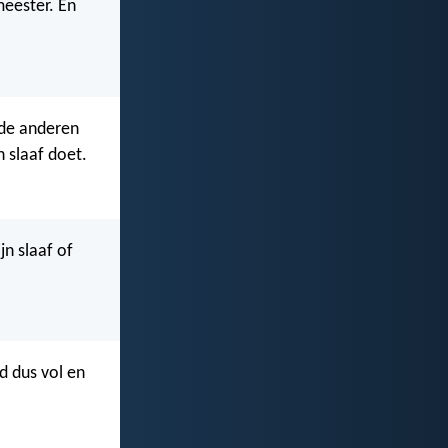
meester. En
e de anderen
n slaaf doet.
ijn slaaf of
d dus vol en