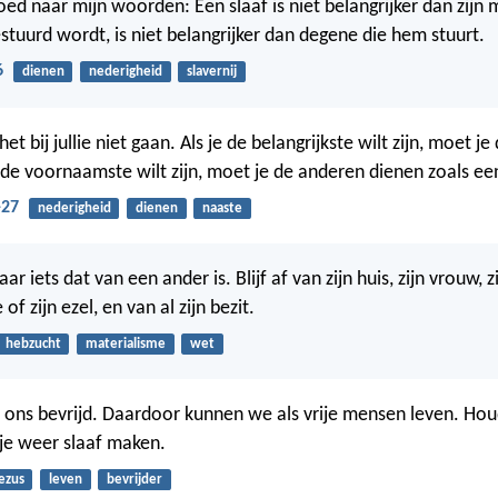
oed naar mijn woorden: Een slaaf is niet belangrijker dan zijn 
stuurd wordt, is niet belangrijker dan degene die hem stuurt.
6
dienen
nederigheid
slavernij
t bij jullie niet gaan. Als je de belangrijkste wilt zijn, moet j
e de voornaamste wilt zijn, moet je de anderen dienen zoals ee
-27
nederigheid
dienen
naaste
ar iets dat van een ander is. Blijf af van zijn huis, zijn vrouw, z
e of zijn ezel, en van al zijn bezit.
hebzucht
materialisme
wet
t ons bevrijd. Daardoor kunnen we als vrije mensen leven. Hou
je weer slaaf maken.
ezus
leven
bevrijder