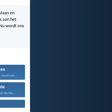
pstaan en
us aan het
 Nu wordt ons
nen
 houd vast...
de
at slechte...