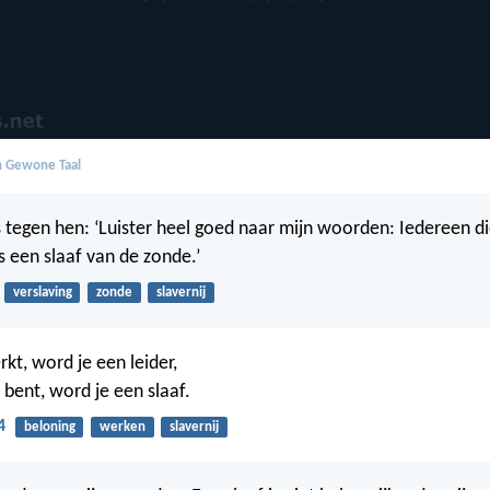
in Gewone Taal
s tegen hen: ‘Luister heel goed naar mijn woorden: Iedereen d
s een slaaf van de zonde.’
verslaving
zonde
slavernij
rkt, word je een leider,
i bent, word je een slaaf.
4
beloning
werken
slavernij