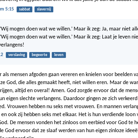
m 5:15
sabbat
slavernij
 ‘Wij mogen doen wat we willen.’ Maar ik zeg: Ja, maar niet all
: ‘Wij mogen doen wat we willen.’ Maar ik zeg: Laat je leven n
verlangens!
12
verslaving
begeerte
leven
r als mensen afgoden gaan vereren en knielen voor beelden 
s ze God, die alles gemaakt heeft, niet willen eren. Maar de w
 krijgen, altijd en overal! Amen. God zorgde ervoor dat de mens
n eigen slechte verlangens. Daardoor gingen ze zich verkeer
ied. Vrouwen hebben nu seks met vrouwen. En mannen verlan
en ook zij hebben seks met elkaar. Het is hun verdiende loon
God. De mensen vonden het zinloos om eerbied voor God te 
 God ervoor dat ze slaaf werden van hun eigen zinloze ideeë