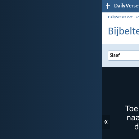
DailyVerse
DailyVerses.net
›
Z
Bijbelt
«