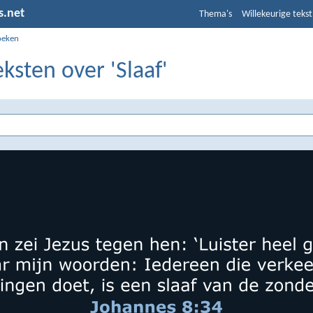
s.net
Thema's
Willekeurige tekst
oeken
eksten over 'Slaaf'