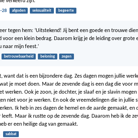
ie verkeerd zijn.
-28
afgoden
seksualiteit
begeerte
eer tegen hem: ‘Uitstekend! Jij bent een goede en trouwe dien
 voor een klein bedrag. Daarom krijg je de leiding over grote 
 naar mijn feest.’
betrouwbaarheid
beloning
zegen
t, want dat is een bijzondere dag. Zes dagen mogen jullie werk
s wat je moet doen. Maar de zevende dag is een dag die voor m
et werken. Ook je zoon, je dochter, je slaaf en je slavin mogen
en niet voor je werken. En ook de vreemdelingen die in jullie
rken. Ik heb in zes dagen de hemel en de aarde gemaakt, en 
r leeft. Maar ik rustte op de zevende dag. Daarom heb ik de z
heb er een heilige dag van gemaakt.
1
sabbat