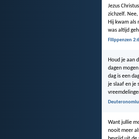
Jezus Christu
zichzelf. Nee,
Hij kwam als m
was altijd ge
Filippenzen 2:
Houd je aan d
dagen mogen j
dag is een da
je slaaf en j
vreemdelingen
Deuteronomiu
Want jullie mo
nooit meer al
bevrijd uit de