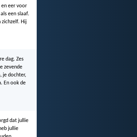
 en eer voor
 als een slaaf.
zichzelf. Hij
re dag. Zes
de zevende
 je dochter,
n. En ook de
rgd dat jullie
eb jullie
houden.