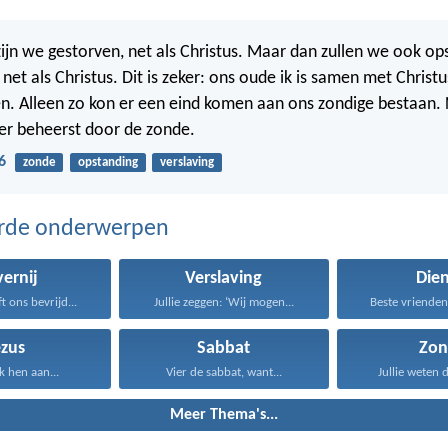
 zijn we gestorven, net als Christus. Maar dan zullen we ook o
net als Christus. Dit is zeker: ons oude ik is samen met Christ
en. Alleen zo kon er een eind komen aan ons zondige bestaan.
er beheerst door de zonde.
6
zonde
opstanding
verslaving
erde onderwerpen
vernij
Verslaving
Die
t ons bevrijd...
Jullie zeggen: ‘Wij mogen...
Beste vrienden,
ezus
Sabbat
Zon
k hen aan...
Vier de sabbat, want...
Jullie weten d
Meer Thema's...