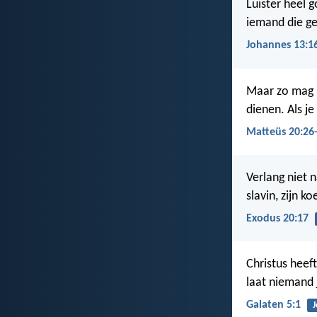
Luister heel g
iemand die ge
Johannes 13:1
Maar zo mag he
dienen. Als j
Matteüs 20:26
Verlang niet na
slavin, zijn ko
Exodus 20:17
Christus heef
laat niemand 
Galaten 5:1
J