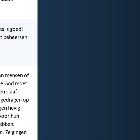
es is goed!
iet beheersen
van mensen of
are God moet
en slaaf
d gedragen op
gen hevig
 voor hun
hebben.
n. Ze gingen