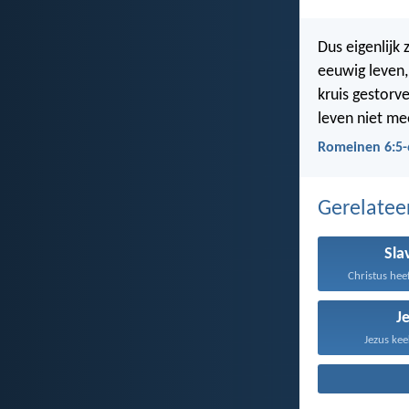
Dus eigenlijk
eeuwig leven, 
kruis gestorv
leven niet me
Romeinen 6:5-
Gerelate
Sla
Christus heef
J
Jezus kee