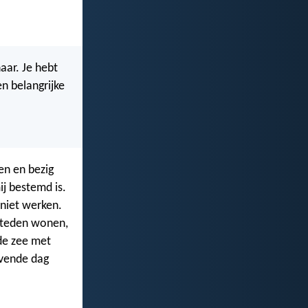
aar. Je hebt
en belangrijke
en en bezig
ij bestemd is.
 niet werken.
 steden wonen,
de zee met
evende dag