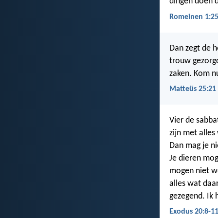
dingen doen d
Romeinen 1:25
Dan zegt de h
trouw gezorgd
zaken. Kom nu
Matteüs 25:21
Vier de sabba
zijn met alle
Dan mag je ni
Je dieren mog
mogen niet we
alles wat daa
gezegend. Ik 
Exodus 20:8-1