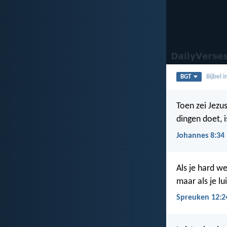
BGT
Bijbel 
Toen zei Jezu
dingen doet, i
Johannes 8:34
Als je hard we
maar als je lu
Spreuken 12:2