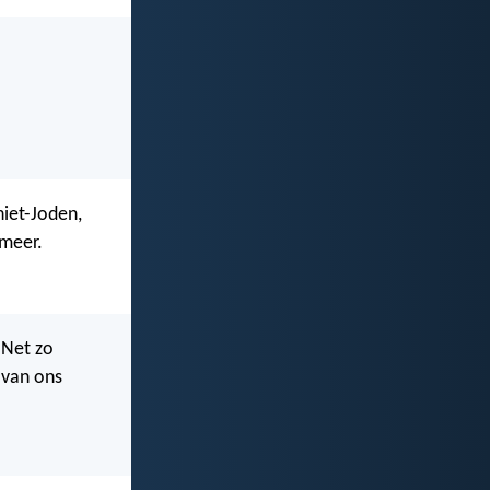
niet-Joden,
 meer.
 Net zo
 van ons