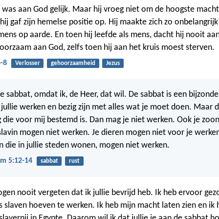
s was aan God gelijk. Maar hij vroeg niet om de hoogste macht
 hij gaf zijn hemelse positie op. Hij maakte zich zo onbelangrijk
ens op aarde. En toen hij leefde als mens, dacht hij nooit aan 
hoorzaam aan God, zelfs toen hij aan het kruis moest sterven.
6-8
Verlosser
gehoorzaamheid
Jezus
e sabbat, omdat ik, de Heer, dat wil. De sabbat is een bijzonde
ullie werken en bezig zijn met alles wat je moet doen. Maar 
g die voor mij bestemd is. Dan mag je niet werken. Ook je zoon,
e slavin mogen niet werken. Je dieren mogen niet voor je werke
 die in jullie steden wonen, mogen niet werken.
m 5:12-14
sabbat
rust
gen nooit vergeten dat ik jullie bevrijd heb. Ik heb ervoor gezo
s slaven hoeven te werken. Ik heb mijn macht laten zien en ik h
 slavernij in Egypte. Daarom wil ik dat jullie je aan de sabbat 