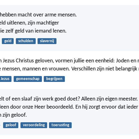
 hebben macht over arme mensen.
ld uitlenen, zijn machtiger
e zelf geld van iemand lenen.
geld
schulden
slavernij
in Jezus Christus geloven, vormen jullie een eenheid: Joden en 
je mensen, mannen en vrouwen. Verschillen zijn niet belangrijk
Jezus
gemeenschap
begrijpen
t of een slaaf zijn werk goed doet? Alleen zijn eigen meester.
leen door onze Heer beoordeeld. En hij zorgt ervoor dat ieder
 zijn geloof.
4
geloof
veroordeling
toerusting