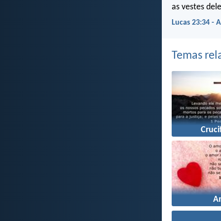
as vestes del
Lucas 23:34 - 
Temas rel
Cruci
A