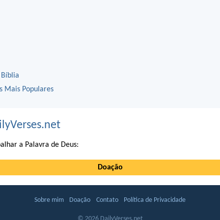
 Bíblia
os Mais Populares
ilyVerses.net
alhar a Palavra de Deus:
Doação
Sobre mim
Doação
Contato
Política de Privacidade
© 2026 DailyVerses.net