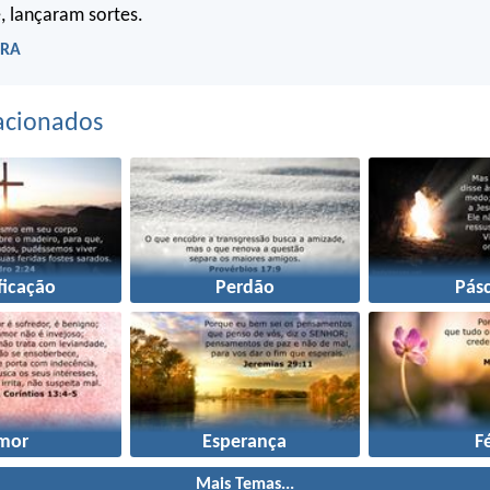
e, lançaram sortes.
ARA
acionados
ficação
Perdão
Pás
mor
Esperança
F
Mais Temas...