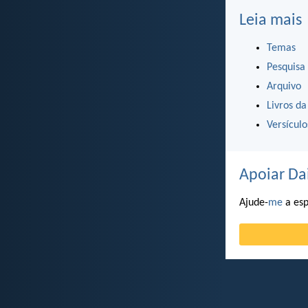
Leia mais
Temas
Pesquisa
Arquivo
Livros da
Versícul
Apoiar Da
Ajude-
me
a esp