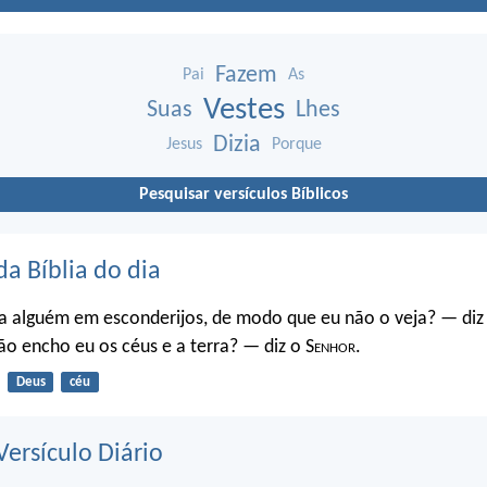
Fazem
Pai
As
Vestes
Suas
Lhes
Dizia
Jesus
Porque
Pesquisar versículos Bíblicos
da Bíblia do dia
a alguém em esconderijos, de modo que eu não o veja? — diz
o encho eu os céus e a terra? — diz o S
enhor
.
Deus
céu
ersículo Diário