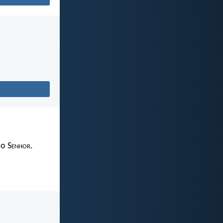
 o S
enhor
.