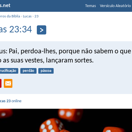
s.net
Temas
Versículo Aleatório
vros da Bíblia
›
Lucas
›
23
as 23:34
sus: Pai, perdoa-lhes, porque não sabem o que
 as suas vestes, lançaram sortes.
rucificação
perdão
páscoa
cas 23
online