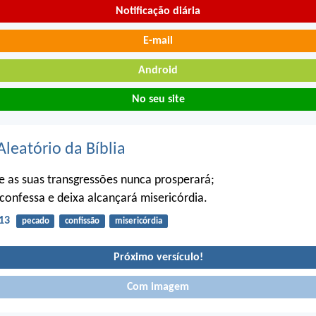
Notificação diária
E-mail
Android
No seu site
Aleatório da Bíblia
 as suas transgressões nunca prosperará;
confessa e deixa alcançará misericórdia.
13
pecado
confissão
misericórdia
Próximo versículo!
Com imagem