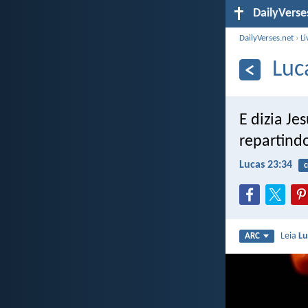
DailyVerse
DailyVerses.net
›
Li
Luc
E dizia Je
repartindo
Lucas 23:34
c
Leia
Lu
ARC