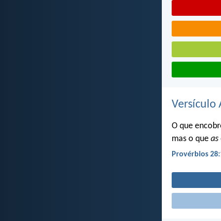
Versículo 
O que encobre
mas o que
as
Provérbios 28: