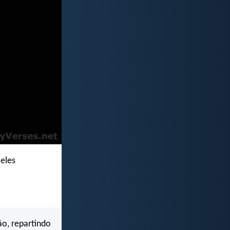
 eles
ão, repartindo