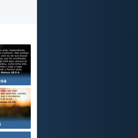
coa
é