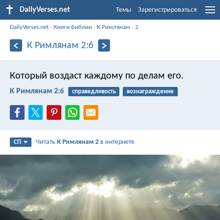
DailyVerses.net
Темы
Зарегистрироваться
DailyVerses.net
›
Книги Библии
›
К Римлянам
›
2
К Римлянам 2:6
Который воздаст каждому по делам его.
К Римлянам 2:6
справедливость
вознаграждение
Читать
К Римлянам 2
в интернете
СП