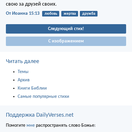
свою за друзей своих.
От Иоанна 15:13
любовь
жертва
дружба
Следующий стих!
С изображением
Читать далее
Темы
Архив
Книги Библии
Самые популярные стихи
Поддержка DailyVerses.net
Помогите
мне
распространять слово Божье: