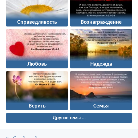
Справедливость
Вознаграждение
Любовь
Надежда
Верить
Семья
Другие темы ...