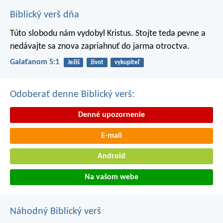
Biblický verš dňa
Túto slobodu nám vydobyl Kristus. Stojte teda pevne a
nedávajte sa znova zapriahnuť do jarma otroctva.
Galaťanom 5:1
Ježiš
život
vykupiteľ
Odoberať denne Biblický verš:
Denné upozornenie
E-mail
Android
Na vašom webe
Náhodný Biblický verš