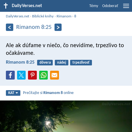
DailyVerses.net
Témy
Odoberať
DailyVerses.net
›
Biblické knihy
›
Rimanom
›
8
Rimanom 8:25
Ale ak dúfame v niečo, čo nevidíme, trpezlivo to
očakávame.
Rimanom 8:25
dôvera
nádej
trpezlivosť
Prečítajte si
Rimanom 8
online
KAT