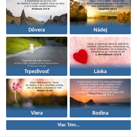
Dôvera
Nádej
Trpezlivosť
Láska
Viera
Rodina
Viac Tém...