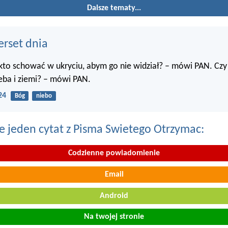
Dalsze tematy...
erset dnia
kto schować w ukryciu, abym go nie widział? – mówi PAN. Czy
eba i ziemi? – mówi PAN.
24
Bóg
niebo
e jeden cytat z Pisma Swietego Otrzymac:
Codzienne powiadomienie
Email
Android
Na twojej stronie