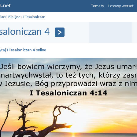
s.net
Tematy
Losowy werset
iazki Biblijne
›
I Tesaloniczan
esaloniczan 4
ytaj
I Tesaloniczan 4
online