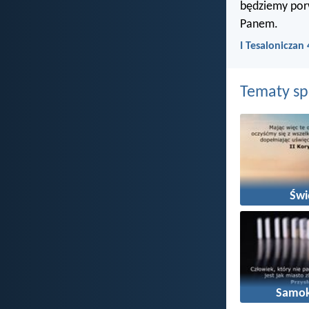
będziemy porw
Panem.
I Tesaloniczan 
Tematy s
Świ
Samok