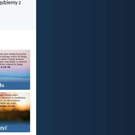
będziemy z
ło
zyć