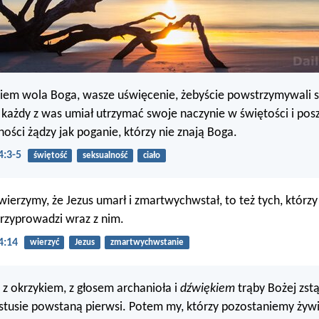
iem wola Boga, wasze uświęcenie, żebyście powstrzymywali s
 każdy z was umiał utrzymać swoje naczynie w świętości i po
ości żądzy jak poganie, którzy nie znają Boga.
4:3-5
świętość
seksualność
ciało
wierzymy, że Jezus umarł i zmartwychwstał, to też tych, którzy
przyprowadzi wraz z nim.
4:14
wierzyć
Jezus
zmartwychwstanie
z okrzykiem, z głosem archanioła i
dźwiękiem
trąby Bożej zstą
stusie powstaną pierwsi. Potem my, którzy pozostaniemy żywi