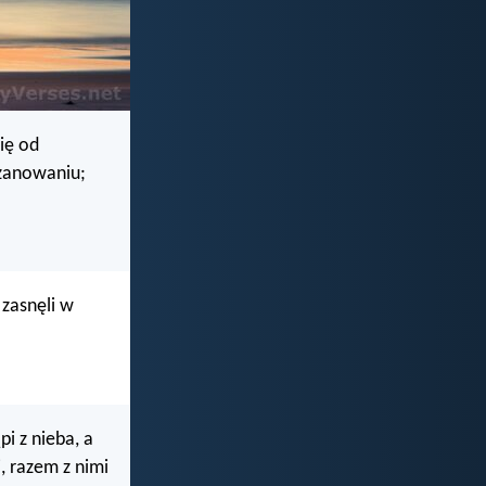
ię od
szanowaniu;
 zasnęli w
pi z nieba, a
, razem z nimi