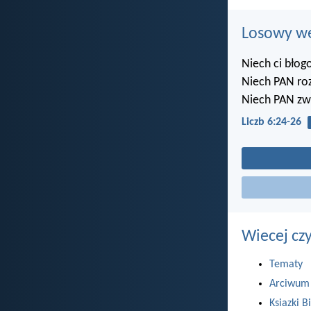
Losowy wer
Niech ci błogo
Niech PAN roz
Niech PAN zwr
Liczb 6:24-26
Wiecej cz
Tematy
Arciwum
Ksiazki Bi