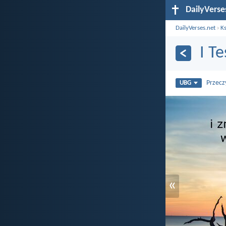
DailyVerse
DailyVerses.net
›
Ks
I T
Przecz
UBG
«