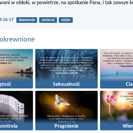
ani w obłoki, w powietrze, na spotkanie Pana, i tak zawsze 
4:16-17
zbawienie
umierać
niebo
pokrewnione
ętość
Seksualność
Cia
ontrola
Pragnienie
Wier