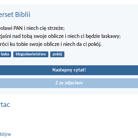
set Biblii
sławi PAN i niech cię strzeże;
jaśni nad tobą swoje oblicze i niech ci będzie łaskawy;
óci ku tobie swoje oblicze i niech da ci pokój.
łaska
błogosławieństwo
pokój
Nastepny cytat!
Z ze zdjeciem
ytac
blijne