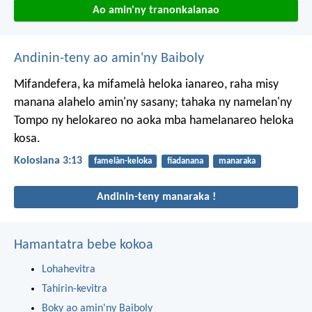
Ao amin'ny tranonkalanao
Andinin-teny ao amin'ny Baiboly
Mifandefera, ka mifamelà heloka ianareo, raha misy
manana alahelo amin'ny sasany; tahaka ny namelan'ny
Tompo ny helokareo no aoka mba hamelanareo heloka
kosa.
Kolosiana 3:13
famelàn-keloka
fiadanana
manaraka
Andinin-teny manaraka !
Hamantatra bebe kokoa
Lohahevitra
Tahirin-kevitra
Boky ao amin'ny Baiboly