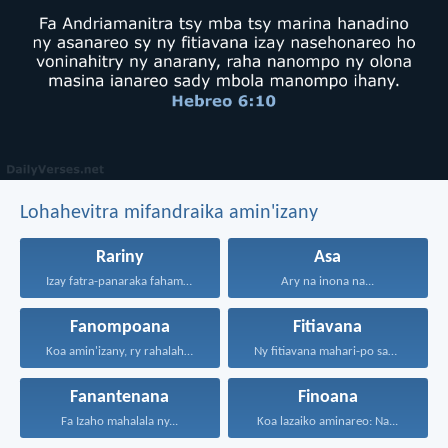
Lohahevitra mifandraika amin'izany
Rariny
Asa
Izay fatra-panaraka fahamarinana sy...
Ary na inona na...
Fanompoana
Fitiavana
Koa amin'izany, ry rahalahy...
Ny fitiavana mahari-po sady...
Fanantenana
Finoana
Fa Izaho mahalala ny...
Koa lazaiko aminareo: Na...