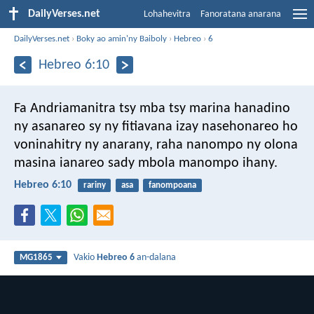
DailyVerses.net
Lohahevitra
Fanoratana anarana
DailyVerses.net
›
Boky ao amin'ny Baiboly
›
Hebreo
›
6
Hebreo 6:10
Fa Andriamanitra tsy mba tsy marina hanadino
ny asanareo sy ny fitiavana izay nasehonareo ho
voninahitry ny anarany, raha nanompo ny olona
masina ianareo sady mbola manompo ihany.
Hebreo 6:10
rariny
asa
fanompoana
Vakio
Hebreo 6
an-dalana
MG1865