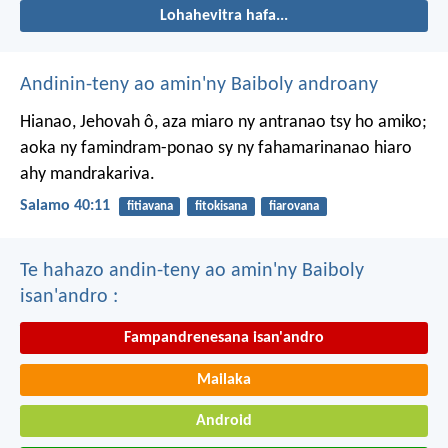
Lohahevitra hafa...
Andinin-teny ao amin'ny Baiboly androany
Hianao, Jehovah ô, aza miaro ny antranao tsy ho amiko;
aoka ny famindram-ponao sy ny fahamarinanao hiaro
ahy mandrakariva.
Salamo 40:11
fitiavana
fitokisana
fiarovana
Te hahazo andin-teny ao amin'ny Baiboly
isan'andro :
Fampandrenesana isan'andro
Mailaka
Android