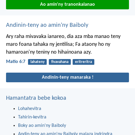
Ao amin'ny tranonkalanao
Andinin-teny ao amin'ny Baiboly
Ary raha mivavaka ianareo, dia aza mba manao teny
maro foana tahaka ny jentilisa; Fa ataony ho ny
hamaroan'ny teniny no hihainoana azy.
Matio 6:7
lahateny
fivavahana
eritreritra
Andinin-teny manaraka !
Hamantatra bebe kokoa
Lohahevitra
Tahirin-kevitra
Boky ao amin'ny Baiboly
Andin-teny ao amin'ny Baiboly malaza indrindra