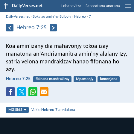
DailyVerses.net
Lohahevitra
Fanoratana anarana
DailyVerses.net
›
Boky ao amin'ny Baiboly
›
Hebreo
›
7
Hebreo 7:25
Koa amin'izany dia mahavonjy tokoa izay
manatona an'Andriamanitra amin'ny alalany Izy,
satria velona mandrakizay hanao fifonana ho
azy.
Hebreo 7:25
fiainana mandrakizay
Mpamonjy
famonjena
Vakio
Hebreo 7
an-dalana
MG1865