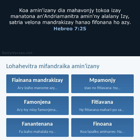
Lohahevitra mifandraika amin'izany
Fiainana mandrakizay
Mpamonjy
Ary Izaho manome azy...
Izao no fitiavana: tsy...
Famonjena
Fitiavana
Ary tsy misy famonjena...
Ny fitiavana mahari-po sady...
Fanantenana
Finoana
Fa Izaho mahalala ny...
Koa lazaiko aminareo: Na...