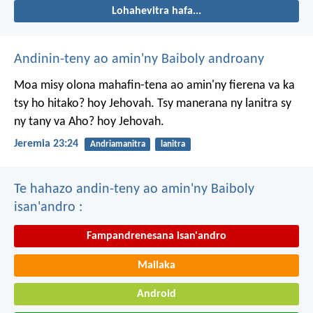
Lohahevitra hafa...
Andinin-teny ao amin'ny Baiboly androany
Moa misy olona mahafin-tena ao amin'ny fierena va ka
tsy ho hitako? hoy Jehovah. Tsy manerana ny lanitra sy
ny tany va Aho? hoy Jehovah.
Jeremia 23:24
Andriamanitra
lanitra
Te hahazo andin-teny ao amin'ny Baiboly
isan'andro :
Fampandrenesana isan'andro
Mailaka
Android