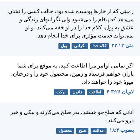
زمينی كه از خارها پوشيده شده بود، حالت كسی را نشان
می‌دهد كه پيغام را می‌شنود ولی نگرانيهای زندگی و
عشق به پول، كلام خدا را در او خفه می‌كنند، و او
نمی‌تواند خدمت مؤثری برای خدا انجام دهد.
متی‌ٰ ۱۳:‏۲۲
کلام خدا
نگرانی
پول
اگر تمامی اوامر مرا اطاعت كنيد، به موقع برای شما
باران خواهم فرستاد و زمين، محصول خود را و درختان،
ميوهٔ خود را خواهند داد.
لاويان ۲۶:‏۳-‏۴
اطاعت
قانون
برکت
آنانی كه صلح‌جو هستند، بذر صلح می‌كارند و نيكی و خير
درو می‌كنند.
يعقوب ۳:‏۱۸
عدالت
صلح
محصول