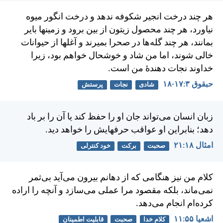
هر چند درخت انجير شكوفه ندهد و درخت انگور ميوه
نياورد، هر چند محصول زيتون از بين برود و زمينها باير
بمانند، هر چند گله‌ها در صحرا بميرند و آغلها از حيوانات
خالی شوند، اما من شاد و خوشحال خواهم بود، زيرا
خداوند نجات دهندهٔ من است.
حبقوق ۳:‏۱۷-‏۱۸
شادی
نجات
پرستش
زبان انسان می‌تواند جان او را حفظ كند يا آن را بر باد
دهد؛ بنابراين او عواقب حرفهايش را خواهد ديد.
امثال ۱۸:‏۲۱
صحبت
برکت
خود کنترلی
كلام من نيز هنگامی كه از دهانم بيرون می‌آيد بی‌ثمر
نمی‌ماند، بلكه مقصود مرا عملی می‌سازد و آنچه را اراده
كرده‌ام انجام می‌دهد.
اشعيا ۵۵:‏۱۱
کلام خدا
صحبت
قابلیت اطمینان