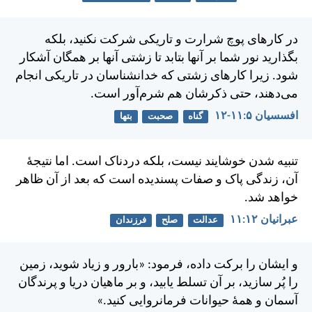
در كارهای پوچ شرارت و تاريكی شركت نكنيد، بلكه
بگذاريد نور شما بر آنها بتابد تا زشتی آنها بر همگان آشكار
شود. زيرا كارهای زشتی كه خدانشناسان در تاريكی انجام
می‌دهند، حتی ذكرشان هم شرم‌آور است.
افسسیان ۵:‏۱۱-‏۱۲
گناه
صحبت
بتها
تنبيه شدن خوشايند نيست، بلكه دردناک است. اما نتيجهٔ
آن، زندگی پاک و صفات پسنديده است كه بعد از آن ظاهر
خواهد شد.
عبرانيان ۱۲:‏۱۱
عدالت
صلح
فرزندان
و ايشان را بركت داده، فرمود: «بارور و زياد شويد، زمين
را پُر سازيد، بر آن تسلط يابيد، و بر ماهيان دريا و پرندگان
آسمان و همهٔ حيوانات فرمانروايی كنيد.»