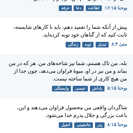
يوحنا ۱۵:‏۱۶
اطاعت
دعا
حرفه
پيش از آنكه شما را تعميد دهم، بايد با كارهای شايسته،
ثابت كنيد كه از گناهان خود توبه كرده‌ايد.
متی‌ٰ ۳:‏۸
تبدیل
توبه
زندگی
بله، من تاک هستم، شما نيز شاخه‌های من. هر كه در من
بماند و من نيز در او، ميوهٔ فراوان می‌دهد، چون جدا از
من هيچ كاری از شما ساخته نيست.
يوحنا ۱۵:‏۵
پاداش
عیسی
وابستگی
شاگردان واقعی من محصول فراوان می‌دهند و اين،
باعث بزرگی و جلال پدرم خدا می‌شود.
يوحنا ۱۵:‏۸
پدر
جانشینی
انجیل