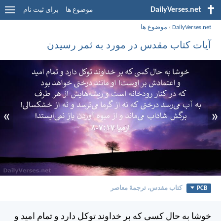
DailyVerses.net
موضوع ها
برای ثبت نام
DailyVerses.net
›
موضوع ها
آیات کتاب مقدس در مورد به ثمر رسیدن
»
«
PCB
کتاب مقدس، ترجمۀ معاصر
خوشا به حال كسی كه بر خداوند توكل دارد و تمام اميد و