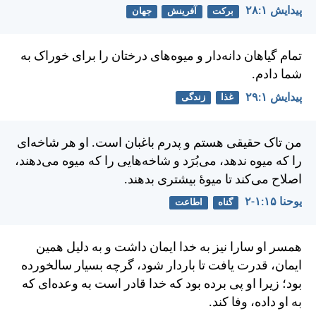
پيدايش ۱:‏۲۸
برکت
آفرینش
جهان
تمام گياهان دانه‌دار و ميوه‌های درختان را برای خوراک به
شما دادم.
پيدايش ۱:‏۲۹
غذا
زندگی
من تاک حقيقی هستم و پدرم باغبان است. او هر شاخه‌ای
را كه ميوه ندهد، می‌بُرَد و شاخه‌هايی را كه ميوه می‌دهند،
اصلاح می‌كند تا ميوهٔ بيشتری بدهند.
يوحنا ۱۵:‏۱-‏۲
گناه
اطاعت
همسر او سارا نيز به خدا ايمان داشت و به دلیل همين
ايمان، قدرت يافت تا باردار شود، گرچه بسيار سالخورده
بود؛ زيرا او پی برده بود كه خدا قادر است به وعده‌ای كه
به او داده، وفا كند.