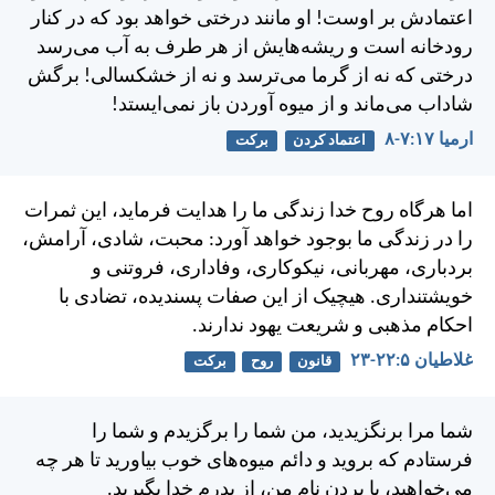
اعتمادش بر اوست! او مانند درختی خواهد بود كه در كنار
رودخانه است و ريشه‌هايش از هر طرف به آب می‌رسد
درختی كه نه از گرما می‌ترسد و نه از خشكسالی! برگش
شاداب می‌ماند و از ميوه آوردن باز نمی‌ايستد!
ارميا ۱۷:‏۷-‏۸
اعتماد کردن
برکت
اما هرگاه روح خدا زندگی ما را هدايت فرمايد، اين ثمرات
را در زندگی ما بوجود خواهد آورد: محبت، شادی، آرامش،
بردباری، مهربانی، نيكوكاری، وفاداری، فروتنی و
خويشتنداری. هيچيک از اين صفات پسنديده، تضادی با
احكام مذهبی و شريعت يهود ندارند.
غلاطيان ۵:‏۲۲-‏۲۳
قانون
روح
برکت
شما مرا برنگزيديد، من شما را برگزيدم و شما را
فرستادم كه برويد و دائم ميوه‌های خوب بياوريد تا هر چه
می‌خواهيد، با بردن نام من، از پدرم خدا بگيريد.