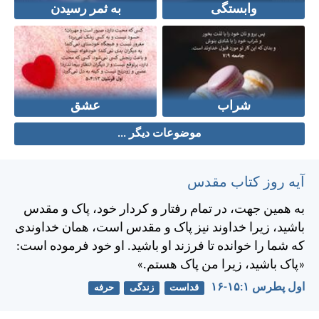
وابستگی
به ثمر رسیدن
شراب
عشق
موضوعات دیگر ...
آیه روز کتاب مقدس
به همين جهت، در تمام رفتار و كردار خود، پاک و مقدس
باشيد، زيرا خداوند نيز پاک و مقدس است، همان خداوندی
كه شما را خوانده تا فرزند او باشيد. او خود فرموده است:
«پاک باشيد، زيرا من پاک هستم.»
اول پطرس ۱:‏۱۵-‏۱۶
قداست
زندگی
حرفه