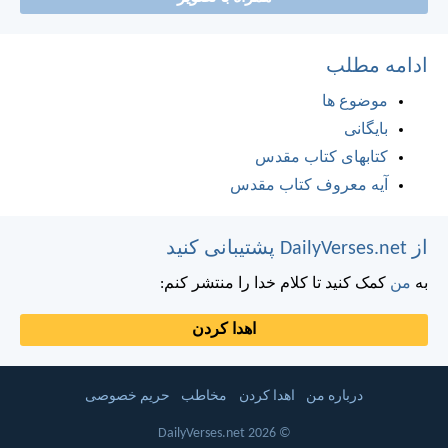
ادامه مطلب
موضوع ها
بایگانی
کتابهای کتاب مقدس
آیه معروف کتاب مقدس
از DailyVerses.net پشتیبانی کنید
به
من
کمک کنید تا کلام خدا را منتشر کنم:
اهدا کردن
درباره من
اهدا کردن
مخاطب
حریم خصوصی
© 2026 DailyVerses.net