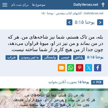
DailyVerses.net
موضوع ها
برای ثبت نام
DailyVerses.net
›
کتابهای کتاب مقدس
›
يوحنا
›
۱۵
يوحنا ۱۵:‏۵
بله، من تاک هستم، شما نيز شاخه‌های من. هر كه
در من بماند و من نيز در او، ميوهٔ فراوان می‌دهد،
چون جدا از من هيچ كاری از شما ساخته نيست.
يوحنا ۱۵:‏۵
پاداش
عیسی
وابستگی
به ثمر رسیدن
شراب
يوحنا ۱۵
بصورت آنلاین بخوانید
PCB