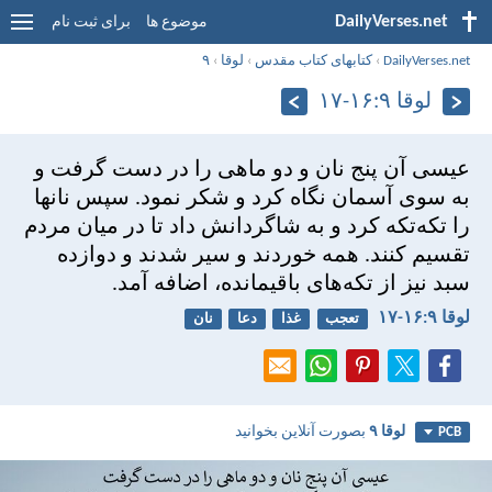
DailyVerses.net
موضوع ها
برای ثبت نام
DailyVerses.net
›
کتابهای کتاب مقدس
›
لوقا
›
۹
لوقا ۹:‏۱۶-‏۱۷
عيسی آن پنج نان و دو ماهی را در دست گرفت و
به سوی آسمان نگاه كرد و شكر نمود. سپس نانها
را تكه‌تكه كرد و به شاگردانش داد تا در ميان مردم
تقسيم كنند. همه خوردند و سير شدند و دوازده
سبد نيز از تكه‌های باقيمانده، اضافه آمد.
لوقا ۹:‏۱۶-‏۱۷
تعجب
غذا
دعا
نان
لوقا ۹
بصورت آنلاین بخوانید
PCB