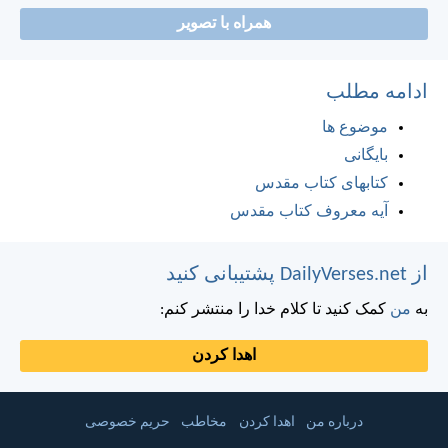
همراه با تصویر
ادامه مطلب
موضوع ها
بایگانی
کتابهای کتاب مقدس
آیه معروف کتاب مقدس
از DailyVerses.net پشتیبانی کنید
به
من
کمک کنید تا کلام خدا را منتشر کنم:
اهدا کردن
درباره من
اهدا کردن
مخاطب
حریم خصوصی