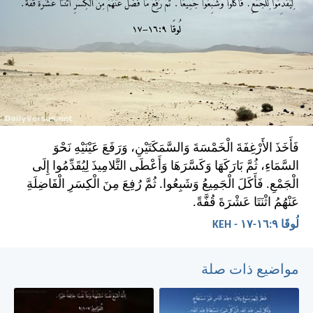
فَأَخَذَ الأَرْغِفَةَ الْخَمْسَةَ وَالسَّمَكَتَيْنِ، وَرَفَعَ عَيْنَيْهِ نَحْوَ
السَّمَاءِ، ثُمَّ بَارَكَهَا وَكَسَّرَهَا وَأَعْطَى التَّلامِيذَ لِيُقَدِّمُوا إِلَى
الْجَمْعِ. فَأَكَلَ الْجَمِيعُ وَشَبِعُوا. ثُمَّ رُفِعَ مِنَ الْكِسَرِ الْفَاضِلَةِ
عَنْهُمُ اثْنَتَا عَشْرَةَ قُفَّةً.
لُوقَا ٩:‏١٦-‏١٧ - KEH
مواضيع ذات صلة