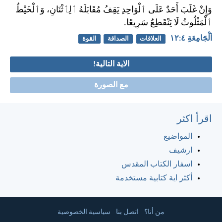
وَإِنْ غَلَبَ أَحَدٌ عَلَى ٱلْوَاحِدِ يَقِفُ مُقَابَلَهُ ٱلِٱثْنَانِ، وَٱلْخَيْطُ
ٱلْمَثْلُوثُ لَا يَنْقَطِعُ سَرِيعًا.
اَلْجَامِعَةِ ٤:‏١٢
العلاقات
الصداقة
القوة
الاية التالية!
مع الصورة
اقرأ اكثر
المواضيع
ارشيف
اسفار الكتاب المقدس
أكثر اية كتابية مستخدمة
من أنا؟
اتصل بنا
سياسية الخصوصية