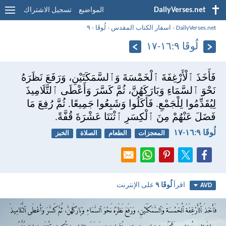
DailyVerses.net
المواضيع
تسجيل الاشتراك
DailyVerses.net
›
اسفار الكتاب المقدس
›
لُوقَا
›
٩
لُوقَا ٩:‏١٦-‏١٧
فَأَخَذَ ٱلْأَرْغِفَةَ ٱلْخَمْسَةَ وَٱلسَّمَكَتَيْنِ، وَرَفَعَ نَظَرَهُ
نَحْوَ ٱلسَّمَاءِ وَبَارَكَهُنَّ، ثُمَّ كَسَّرَ وَأَعْطَى ٱلتَّلَامِيذَ
لِيُقَدِّمُوا لِلْجَمْعِ. فَأَكَلُوا وَشَبِعُوا جَمِيعًا. ثُمَّ رُفِعَ مَا
فَضَلَ عَنْهُمْ مِنَ ٱلْكِسَرِ ٱثْنَتَا عَشْرَةَ قُفَّةً.
لُوقَا ٩:‏١٦-‏١٧
المعجزات
الطعام
الصلاة
الخبز
اقرأ
لُوقَا ٩
على الإنترنت
AVD