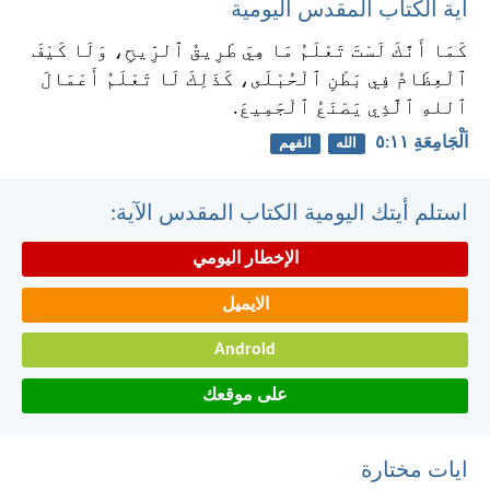
آية الكتاب المقدس اليومية
كَمَا أَنَّكَ لَسْتَ تَعْلَمُ مَا هِيَ طَرِيقُ ٱلرِّيحِ، وَلَا كَيْفَ
ٱلْعِظَامُ فِي بَطْنِ ٱلْحُبْلَى، كَذَلِكَ لَا تَعْلَمُ أَعْمَالَ
ٱللهِ ٱلَّذِي يَصْنَعُ ٱلْجَمِيعَ.
اَلْجَامِعَةِ ١١:‏٥
الله
الفهم
استلم أيتك اليومية الكتاب المقدس الآية:
الإخطار اليومي
الايميل
Android
على موقعك
ايات مختارة