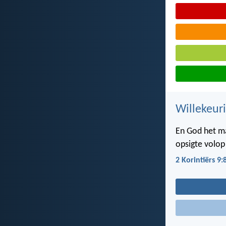
Willekeur
En God het mag
opsigte volop
2 Korintiërs 9: