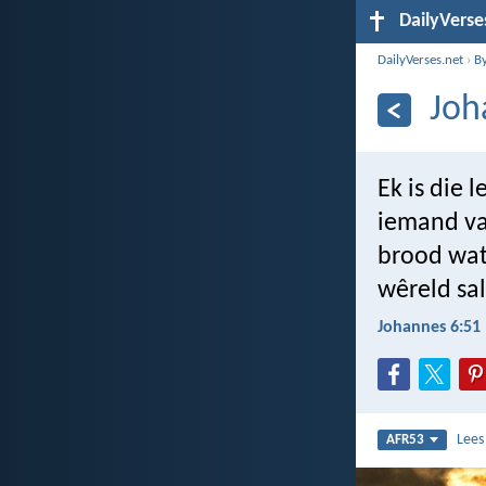
DailyVerse
DailyVerses.net
›
B
Joh
Ek is die 
iemand van
brood wat 
wêreld sal
Johannes 6:51
Lee
AFR53