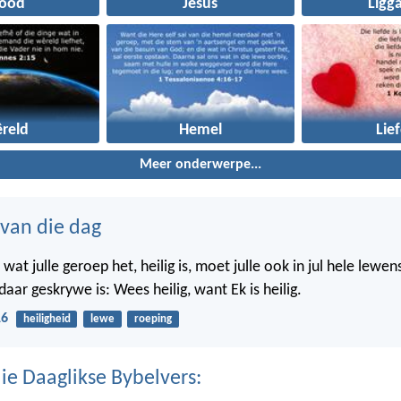
rood
Jesus
Ligg
reld
Hemel
Lie
Meer onderwerpe...
 van die dag
at julle geroep het, heilig is, moet julle ook in jul hele lewen
aar geskrywe is: Wees heilig, want Ek is heilig.
16
heiligheid
lewe
roeping
ie Daaglikse Bybelvers: