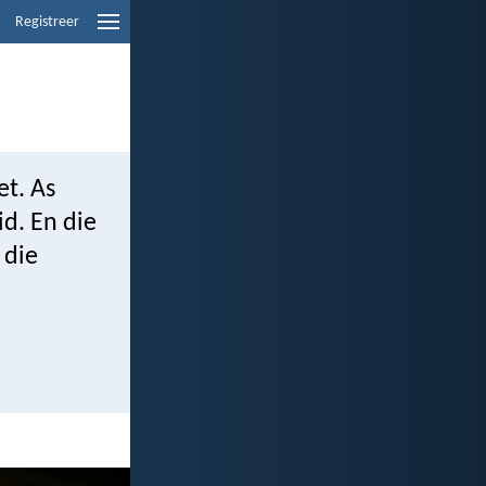
Registreer
et. As
id. En die
 die