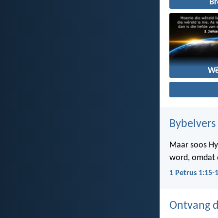
B
Wê
Bybelvers
Maar soos Hy w
word, omdat d
1 Petrus 1:15-
Ontvang d