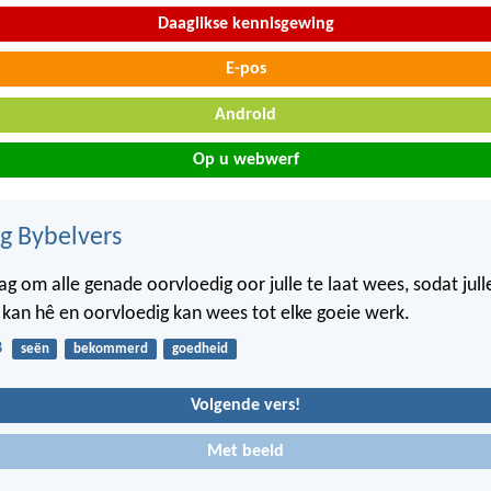
Daaglikse kennisgewing
E-pos
Android
Op u webwerf
ig Bybelvers
 om alle genade oorvloedig oor julle te laat wees, sodat julle 
 kan hê en oorvloedig kan wees tot elke goeie werk.
8
seën
bekommerd
goedheid
Volgende vers!
Met beeld