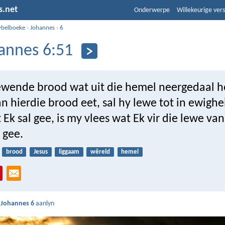
s.net
Onderwerpe
Willekeurige vers
ybelboeke
›
Johannes
›
6
annes 6:51
lewende brood wat uit die hemel neergedaal h
 hierdie brood eet, sal hy lewe tot in ewighe
Ek sal gee, is my vlees wat Ek vir die lewe van
 gee.
brood
Jesus
liggaam
wêreld
hemel
s
Johannes 6
aanlyn