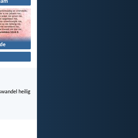
aam
fde
swandel heilig