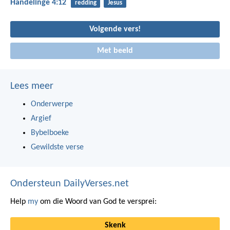
Handelinge 4:12
redding
Jesus
Volgende vers!
Met beeld
Lees meer
Onderwerpe
Argief
Bybelboeke
Gewildste verse
Ondersteun DailyVerses.net
Help
my
om die Woord van God te versprei:
Skenk