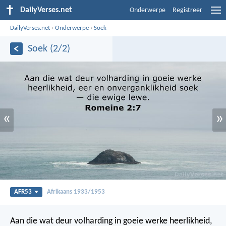
DailyVerses.net
Onderwerpe
Registreer
DailyVerses.net
›
Onderwerpe
›
Soek
Soek (2/2)
«
»
AFR53
Afrikaans 1933/1953
Aan die wat deur volharding in goeie werke heerlikheid,