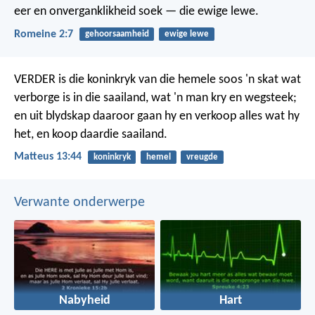
eer en onverganklikheid soek — die ewige lewe.
Romeine 2:7
gehoorsaamheid
ewige lewe
VERDER is die koninkryk van die hemele soos 'n skat wat
verborge is in die saailand, wat 'n man kry en wegsteek;
en uit blydskap daaroor gaan hy en verkoop alles wat hy
het, en koop daardie saailand.
Matteus 13:44
koninkryk
hemel
vreugde
Verwante onderwerpe
Nabyheid
Hart