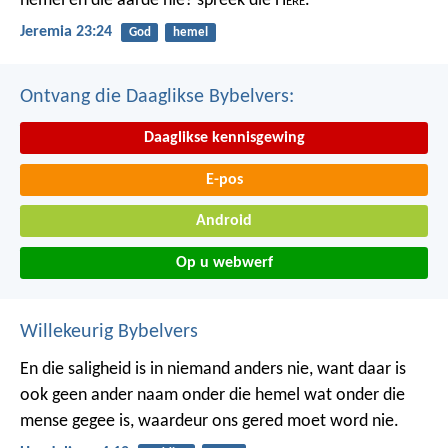
hemel en die aarde nie? spreek die H
ere
.
Jeremia 23:24
God
hemel
Ontvang die Daaglikse Bybelvers:
Daaglikse kennisgewing
E-pos
Android
Op u webwerf
Willekeurig Bybelvers
En die saligheid is in niemand anders nie, want daar is
ook geen ander naam onder die hemel wat onder die
mense gegee is, waardeur ons gered moet word nie.