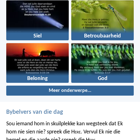
Siel
Betroubaarheid
Beloning
God
Meer onderwerpe...
Bybelvers van die dag
Sou iemand hom in skuilplekke kan wegsteek dat Ek
hom nie sien nie? spreek die H
ere
. Vervul Ek nie die