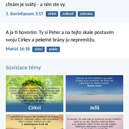
chrám je svätý - a ním ste vy.
1. Korinťanom 3:17
cirkvi
svätosť
ochrana
A ja ti hovorím: Ty si Peter a na tejto skale postavím
svoju Cirkev a pekelné brány ju nepremôžu.
Matúš 16:18
cirkvi
peklo
Súvisiace témy
Cirkvi
Ježiš