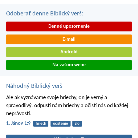
Odoberať denne Biblický verš:
Denné upozornenie
E-mail
Android
Na vašom webe
Náhodný Biblický verš
Ale ak vyznávame svoje hriechy, on je verný a
spravodlivý: odpustí nám hriechy a očistí nás od každej
neprávosti.
1. Jánov 1:9
hriech
očistenie
zlo