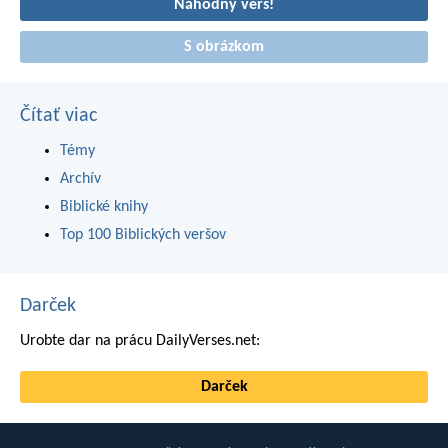
Náhodný verš!
S obrázkom
Čítať viac
Témy
Archív
Biblické knihy
Top 100 Biblických veršov
Darček
Urobte dar na prácu DailyVerses.net:
Darček