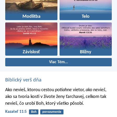
Modlitba
Telo
Závislosť
Blížny
Viac Tém...
Biblický verš dňa
Ako nevieš, ktorou cestou
potiahne
vietor,
ako nevieš
,
ako sa tvoria kosti v živote ženy ťarchavej, celkom tak
nevieš, čo urobí Boh, ktorý všetko pôsobí.
Kazateľ 11:5
Boh
porozumenie