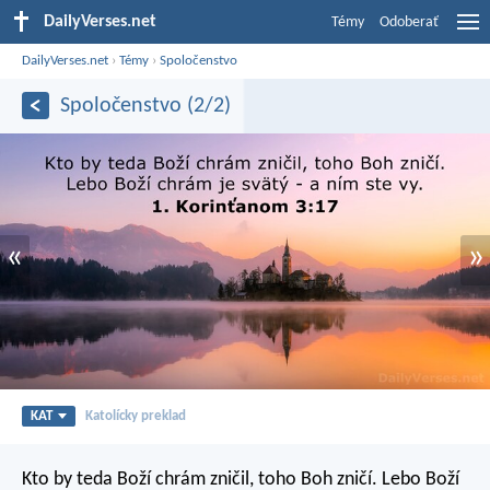
DailyVerses.net
Témy
Odoberať
DailyVerses.net
›
Témy
›
Spoločenstvo
Spoločenstvo (2/2)
«
»
KAT
Katolícky preklad
Kto by teda Boží chrám zničil, toho Boh zničí. Lebo Boží