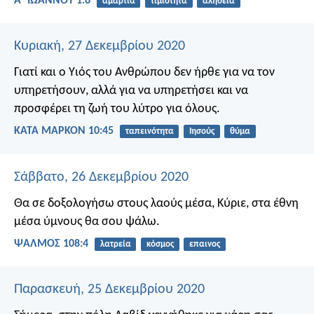
Α΄ ΙΩΑΝΝΟΥ 1:6
αμαρτία
τιμιότητα
αλήθεια
Κυριακή, 27 Δεκεμβρίου 2020
Γιατί και ο Υιός του Ανθρώπου δεν ήρθε για να τον
υπηρετήσουν, αλλά για να υπηρετήσει και να
προσφέρει τη ζωή του λύτρο για όλους.
ΚΑΤΑ ΜΑΡΚΟΝ 10:45
ταπεινότητα
Ιησούς
θύμα
Σάββατο, 26 Δεκεμβρίου 2020
Θα σε δοξολογήσω στους λαούς μέσα, Κύριε,
στα έθνη
μέσα ύμνους θα σου ψάλω.
ΨΑΛΜΌΣ 108:4
λατρεία
κόσμος
επαινος
Παρασκευή, 25 Δεκεμβρίου 2020