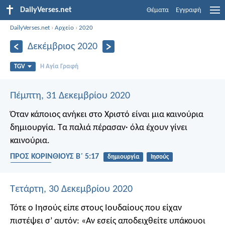
DailyVerses.net
Θέματα
Εγγραφή
DailyVerses.net
›
Αρχείο
›
2020
Δεκέμβριος 2020
TGV
Η Αγία Γραφή
Πέμπτη, 31 Δεκεμβρίου 2020
Όταν κάποιος ανήκει στο Χριστό είναι μια καινούρια
δημιουργία. Τα παλιά πέρασαν· όλα έχουν γίνει
καινούρια.
ΠΡΟΣ ΚΟΡΙΝΘΙΟΥΣ Β΄ 5:17
δημιουργία
Ιησούς
αναγέννηση
Τετάρτη, 30 Δεκεμβρίου 2020
Τότε ο Ιησούς είπε στους Ιουδαίους που είχαν
πιστέψει σ’ αυτόν: «Αν εσείς αποδειχθείτε υπάκουοι