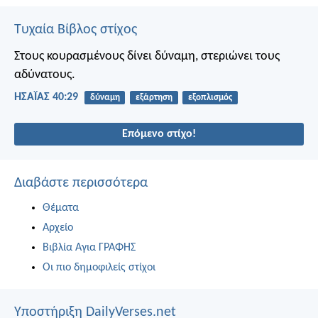
Τυχαία Βίβλος στίχος
Στους κουρασμένους δίνει δύναμη,
στεριώνει τους
αδύνατους.
ΗΣΑΪΑΣ 40:29
δύναμη
εξάρτηση
εξοπλισμός
Επόμενο στίχο!
Διαβάστε περισσότερα
Θέματα
Αρχείο
Βιβλία Αγια ΓΡΑΦΗΣ
Οι πιο δημοφιλείς στίχοι
Υποστήριξη DailyVerses.net