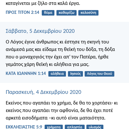
καταγίνεται με ζήλο στα καλά έργα.
ΠΡΟΣ ΤΙΤΟΝ 2:14
θύμα
καθαρίζω
καλοσύνη
Σάββατο, 5 Δεκεμβρίου 2020
Ο Λόγος έγινε άνθρωπος
κι έστησε τη σκηνή του
ανάμεσά μας
και είδαμε τη θεϊκή του δόξα,
τη δόξα
που ο μοναχογιός την έχει απ’ τον Πατέρα,
ήρθε
γεμάτος χάρη θεϊκή κι αλήθεια για μας.
ΚΑΤΑ ΙΩΑΝΝΗΝ 1:14
αλήθεια
Ιησούς
Λόγος του Θεού
Παρασκευή, 4 Δεκεμβρίου 2020
Εκείνος που αγαπάει το χρήμα, δε θα το χορτάσει· κι
εκείνος που αγαπάει την αφθονία, δε θα έχει ποτέ
αρκετά εισοδήματα –κι αυτό είναι ματαιότητα.
ΕΚΚΛΗΣΙΑΣΤΗΣ 5:9
χρήματα
απληστία
υλισμός