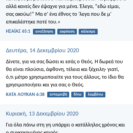
αλλά κανείς δεν έψαχνε για μένα. Έλεγα, “εδώ είμαι,
σας ακούω!” Μα σ’ ένα έθνος το ’λεγα που δε μ’
επικαλέστηκε ποτέ του.»
ΗΣΑΪΑΣ 65:1
αναζήτηση
ακρόαση
κάλεσμα
Δευτέρα, 14 Δεκεμβρίου 2020
Δίνετε, για να σας δώσει κι εσάς ο Θεός. Η δωρεά του
θα είναι πλούσια, άφθονη, τέλεια και ξέχειλη· γιατί,
ό,τι μέτρο χρησιμοποιείτε για τους άλλους, το ίδιο θα
χρησιμοποιήσει και για σας ο Θεός.
ΚΑΤΑ ΛΟΥΚΑΝ 6:38
ανταμοιβή
δίνω
λαμβάνω
Κυριακή, 13 Δεκεμβρίου 2020
Για όλα πάνω στη γη υπάρχει ο κατάλληλος χρόνος και
ο συγκεκριμένος καιρός.