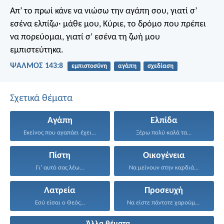
Απ’ το πρωί κάνε να νιώσω την αγάπη σου,
γιατί σ’
εσένα ελπίζω·
μάθε μου, Κύριε, το δρόμο
που πρέπει
να πορεύομαι,
γιατί σ’ εσένα τη ζωή μου
εμπιστεύτηκα.
ΨΑΛΜΌΣ 143:8
εμπιστοσύνη
αγάπη
σχεδίαση
Σχετικά θέματα
Αγάπη
Ελπίδα
Εκείνος που αγαπάει έχει...
Ξέρω πολύ καλά τα...
Πίστη
Οικογένεια
Γι’ αυτό σας λέω...
Να μείνουν στην καρδιά...
Λατρεία
Προσευχή
Εσύ είσαι ο Θεός...
Να είστε πάντοτε χαρούμενοι...
Άλλα θέματα ...