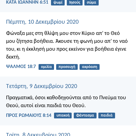
ΚΑΤΑ ΙΩΑΝΝΗΝ 6:51
ψωμί
Ιησούς
σώμα
Πέμπτη, 10 Δεκεμβρίου 2020
Φώναξα μες στη θλίψη μου στον Κύριο
απ’ το Θεό
μου ζήτησα βοήθεια.
Άκουσε τη φωνή μου απ’ το ναό
του,
κι η έκκλησή μου προς εκείνον για βοήθεια
έγινε
δεκτή.
ΨΑΛΜΌΣ 18:7
ομιλία
προσευχή
ακρόαση
Τετάρτη, 9 Δεκεμβρίου 2020
Πραγματικά, όσοι καθοδηγούνται από το Πνεύμα του
Θεού, αυτοί είναι παιδιά του Θεού.
ΠΡΟΣ ΡΩΜΑΙΟΥΣ 8:14
υπακοή
Φάντασμα
παιδιά
Τρίτη, 8 Δεκεμβρίου 2020