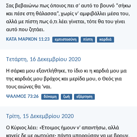
Σας βεβαιώνω πως όποιος πει σ’ αυτό το βουνό “σήκω
και πέσε στη θάλασσα”, χωρίς ν’ αμφιβάλλει μέσα του,
αλλά με πίστη πως ό,τι λέει γίνεται, τότε θα του γίνει
αυτό που ζητάει.
ΚΑΤΑ ΜΑΡΚΟΝ 11:23
εμπιστοσύνη
πίστη
καρδιά
Τετάρτη, 16 Δεκεμβρίου 2020
Η σάρκα μου εξαντλήθηκε, το ίδιο κι η καρδιά μου
μα
της καρδιάς μου βράχος
και μερίδα μου, ο Θεός
για
τους αιώνες θα ’ναι.
ΨΑΛΜΌΣ 73:26
δύναμη
ζωή
εξάρτηση
Τρίτη, 15 Δεκεμβρίου 2020
Ο Κύριος λέει: «Έτοιμος ήμουν ν’ απαντήσω, αλλά
κανείς δε με ρωτούσε· πάντα μπορούσαν να με βρουν,