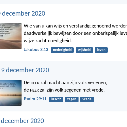
0 december 2020
Wie van u kan wijs en verstandig genoemd worden?
daadwerkelijk bewijzen door een onberispelijk lev
wijze zachtmoedigheid.
Jakobus 3:13
nederigheid
wijsheid
leven
19 december 2020
De
zal macht aan zijn volk verlenen,
HEER
de
zal zijn volk zegenen met vrede.
HEER
Psalm 29:11
kracht
zegen
vrede
8 december 2020