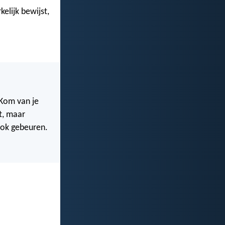
elijk bewijst,
“Kom van je
rt, maar
 ook gebeuren.