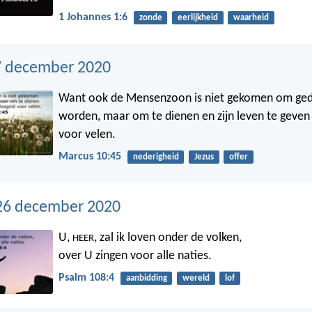
1 Johannes 1:6
zonde
eerlijkheid
waarheid
7 december 2020
Want ook de Mensenzoon is niet gekomen om ged
worden, maar om te dienen en zijn leven te geven 
voor velen.
Marcus 10:45
nederigheid
Jezus
offer
26 december 2020
U,
, zal ik loven onder de volken,
HEER
over U zingen voor alle naties.
Psalm 108:4
aanbidding
wereld
lof