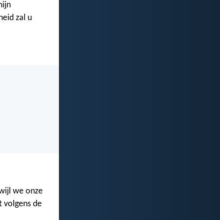
mijn
eid zal u
wijl we onze
t volgens de