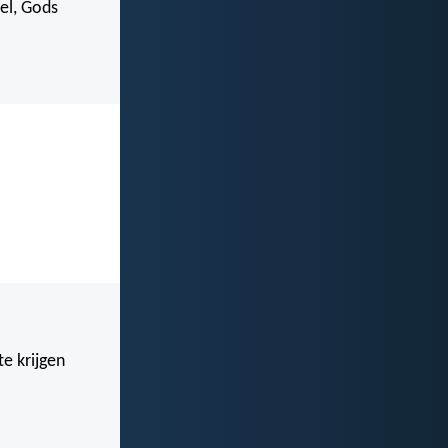
el, Gods
e krijgen