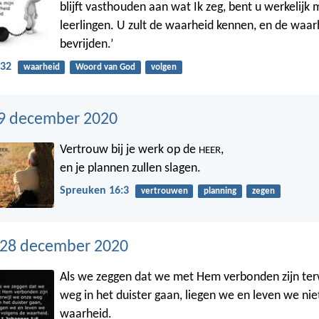
blijft vasthouden aan wat Ik zeg, bent u werkelijk 
leerlingen. U zult de waarheid kennen, en de waarh
bevrijden.’
-32
waarheid
Woord van God
volgen
9 december 2020
Vertrouw bij je werk op de
,
HEER
en je plannen zullen slagen.
Spreuken 16:3
vertrouwen
planning
zegen
28 december 2020
Als we zeggen dat we met Hem verbonden zijn ter
weg in het duister gaan, liegen we en leven we nie
waarheid.