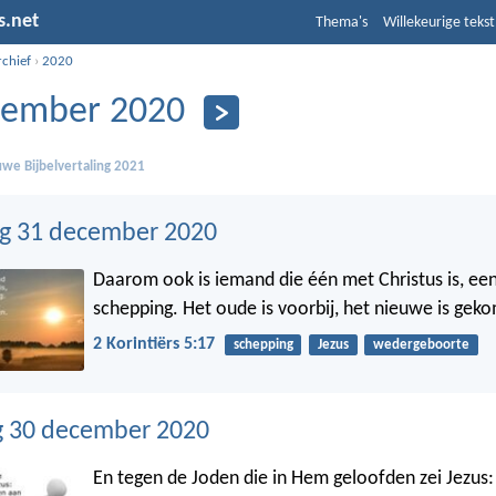
s.net
Thema's
Willekeurige tekst
rchief
›
2020
ember 2020
we Bijbelvertaling 2021
g 31 december 2020
Daarom ook is iemand die één met Christus is, ee
schepping. Het oude is voorbij, het nieuwe is gek
2 Korintiërs 5:17
schepping
Jezus
wedergeboorte
 30 december 2020
En tegen de Joden die in Hem geloofden zei Jezus