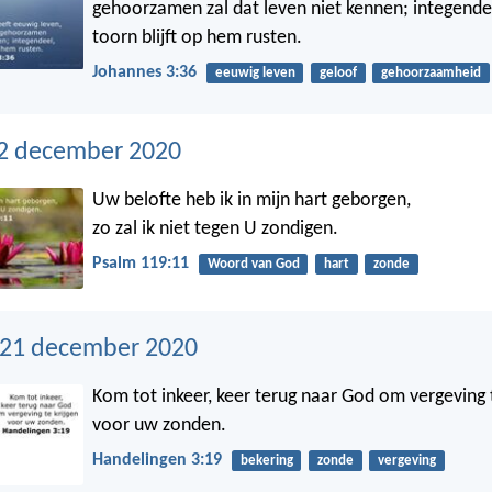
gehoorzamen zal dat leven niet kennen; integende
toorn blijft op hem rusten.
Johannes 3:36
eeuwig leven
geloof
gehoorzaamheid
2 december 2020
Uw belofte heb ik in mijn hart geborgen,
zo zal ik niet tegen U zondigen.
Psalm 119:11
Woord van God
hart
zonde
21 december 2020
Kom tot inkeer, keer terug naar God om vergeving t
voor uw zonden.
Handelingen 3:19
bekering
zonde
vergeving