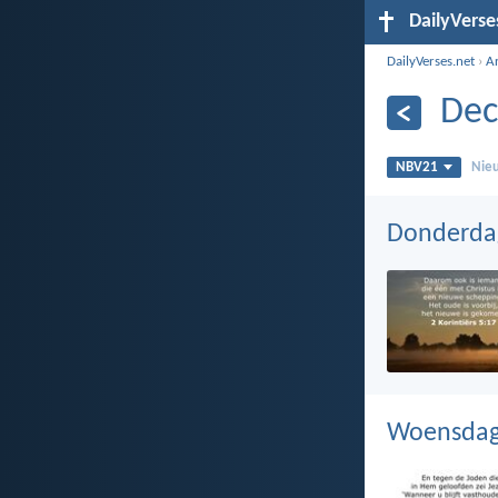
DailyVerse
DailyVerses.net
›
A
Dec
NBV21
Nieu
Donderda
Woensdag