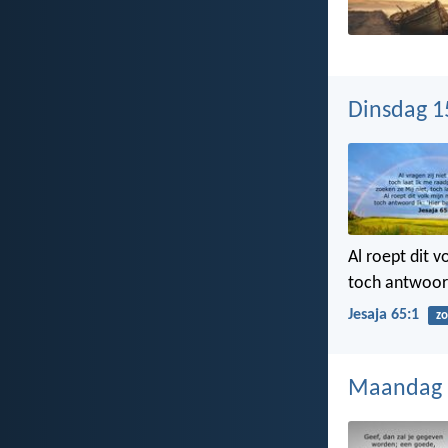
Dinsdag 1
Al roept dit v
toch antwoord 
Jesaja 65:1
z
Maandag 