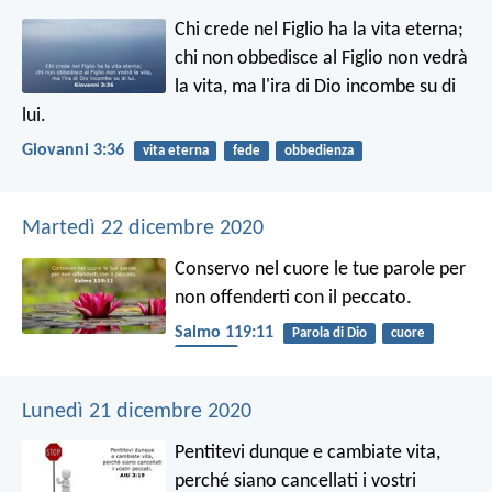
Chi crede nel Figlio ha la vita eterna;
chi non obbedisce al Figlio non vedrà
la vita, ma l'ira di Dio incombe su di
lui.
Giovanni 3:36
vita eterna
fede
obbedienza
Martedì 22 dicembre 2020
Conservo nel cuore le tue parole
per
non offenderti con il peccato.
Salmo 119:11
Parola di Dio
cuore
peccato
Lunedì 21 dicembre 2020
Pentitevi dunque e cambiate vita,
perché siano cancellati i vostri