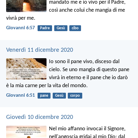
mandato me e io vivo per il Padre,
così anche colui che mangia di me
vivrà per me.
Giovanni 6:57
Padre
Gesù
cibo
Venerdì 11 dicembre 2020
Io sono il pane vivo, disceso dal
cielo. Se uno mangia di questo pane
vivrà in eterno e il pane che io darò
è la mia carne per la vita del mondo.
Giovanni 6:51
pane
Gesù
corpo
Giovedì 10 dicembre 2020
Nel mio affanno invocai il Signore,
nell'angoscia gridai al mio Dio:
dal