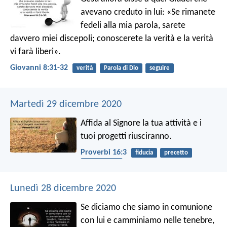
avevano creduto in lui: «Se rimanete
fedeli alla mia parola, sarete
davvero miei discepoli; conoscerete la verità e la verità
vi farà liberi».
Giovanni 8:31-32
verità
Parola di Dio
seguire
Martedì 29 dicembre 2020
Affida al Signore la tua attività
e i
tuoi progetti riusciranno.
Proverbi 16:3
fiducia
precetto
benedizione
Lunedì 28 dicembre 2020
Se diciamo che siamo in comunione
con lui e camminiamo nelle tenebre,