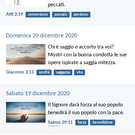
peccati.
Atti 3:19
conversione
peccato
perdono
Domenica 20 dicembre 2020
Chi è saggio e accorto tra voi?
Mostri con la buona condotta le sue
opere ispirate a saggia mitezza.
Giacomo 3:13
umiltà
saggezza
vita
Sabato 19 dicembre 2020
Il Signore darà forza al suo popolo
benedirà il suo popolo con la pace.
Salmo 29:11
forza
benedizione
pace