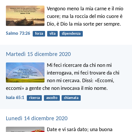
Vengono meno la mia carne e il mio
cuore;
ma la roccia del mio cuore è
Dio,
è Dio la mia sorte per sempre.
Salmo 73:26
forza
vita
dipendenza
Martedì 15 dicembre 2020
Mi feci ricercare da chi non mi
interrogava,
mi feci trovare da chi
non mi cercava.
Dissi: «Eccomi,
eccomi»
a gente che non invocava il mio nome.
Isaia 65:1
ricerca
ascolto
chiamata
Lunedì 14 dicembre 2020
Date e vi sarà dato; una buona