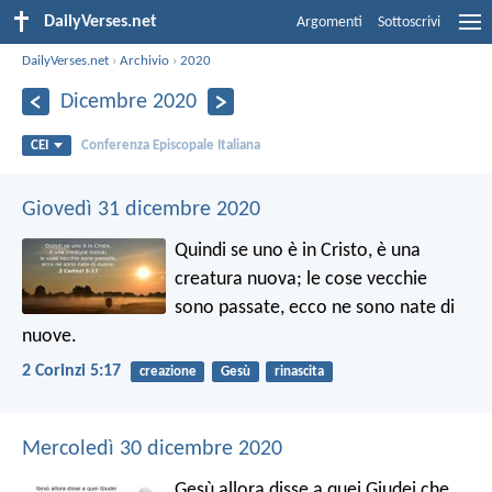
DailyVerses.net
Argomenti
Sottoscrivi
DailyVerses.net
›
Archivio
›
2020
Dicembre 2020
CEI
Conferenza Episcopale Italiana
Giovedì 31 dicembre 2020
Quindi se uno è in Cristo, è una
creatura nuova; le cose vecchie
sono passate, ecco ne sono nate di
nuove.
2 Corinzi 5:17
creazione
Gesù
rinascita
Mercoledì 30 dicembre 2020
Gesù allora disse a quei Giudei che