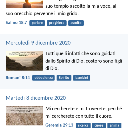
suo tempio ascoltò la mia voce,
al
suo orecchio pervenne il mio grido.
Salmo 18:7
parlare
preghiera
ascolto
Mercoledì 9 dicembre 2020
Tutti quelli infatti che sono guidati
dallo Spirito di Dio, costoro sono figli
di Dio.
Romani 8:14
obbedienza
Spirito
bambini
Martedì 8 dicembre 2020
Mi cercherete e mi troverete, perché
mi cercherete con tutto il cuore.
Geremia 29:13
ricerca
cuore
anima