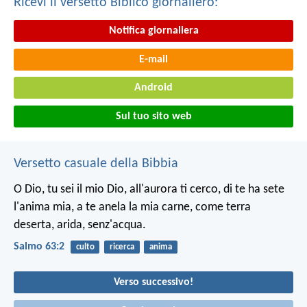
Ricevi il versetto Biblico giornaliero:
Notifica giornaliera
E-mail
Android
Sul tuo sito web
Versetto casuale della Bibbia
O Dio, tu sei il mio Dio,
all'aurora ti cerco,
di te ha sete
l'anima mia,
a te anela la mia carne,
come terra
deserta,
arida, senz'acqua.
Salmo 63:2
culto
ricerca
anima
Verso successivo!