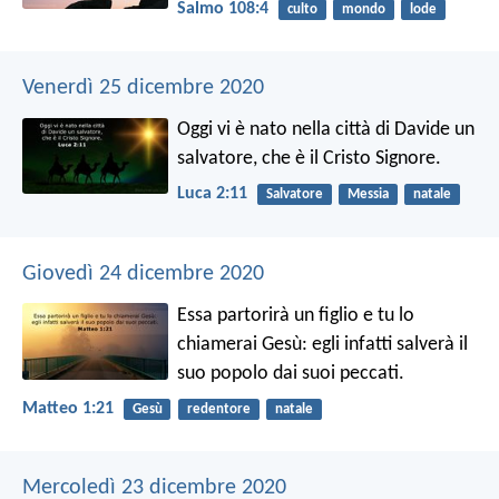
Salmo 108:4
culto
mondo
lode
Venerdì 25 dicembre 2020
Oggi vi è nato nella città di Davide un
salvatore, che è il Cristo Signore.
Luca 2:11
Salvatore
Messia
natale
Giovedì 24 dicembre 2020
Essa partorirà un figlio e tu lo
chiamerai Gesù: egli infatti salverà il
suo popolo dai suoi peccati.
Matteo 1:21
Gesù
redentore
natale
Mercoledì 23 dicembre 2020